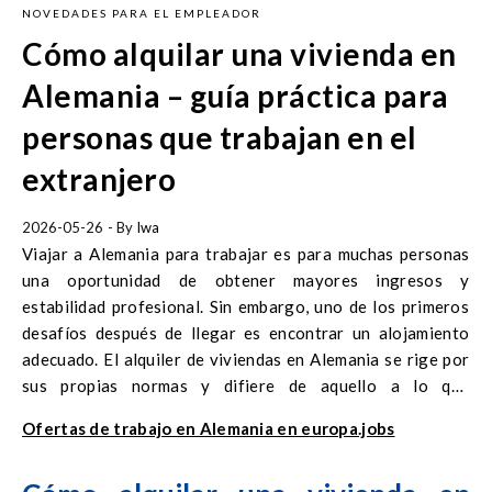
NOVEDADES PARA EL EMPLEADOR
Cómo alquilar una vivienda en
Alemania – guía práctica para
personas que trabajan en el
extranjero
2026-05-26
- By
Iwa
Viajar a Alemania para trabajar es para muchas personas
una oportunidad de obtener mayores ingresos y
estabilidad profesional. Sin embargo, uno de los primeros
desafíos después de llegar es encontrar un alojamiento
adecuado. El alquiler de viviendas en Alemania se rige por
sus propias normas y difiere de aquello a lo que
normalmente estamos acostumbrados. Un plan de acción
Ofertas de trabajo en Alemania en europa.jobs
bien preparado permite evitar estrés y aumenta
significativamente las posibilidades de encontrar vivienda
rápidamente.