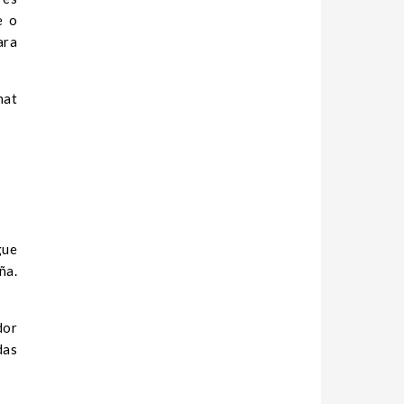
e o
ara
hat
gue
ña.
dor
das