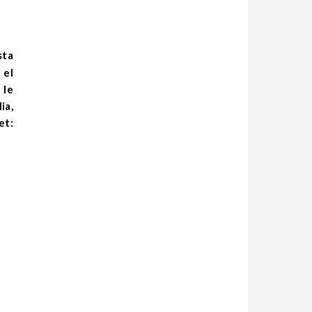
 el
 le
ia,
et: