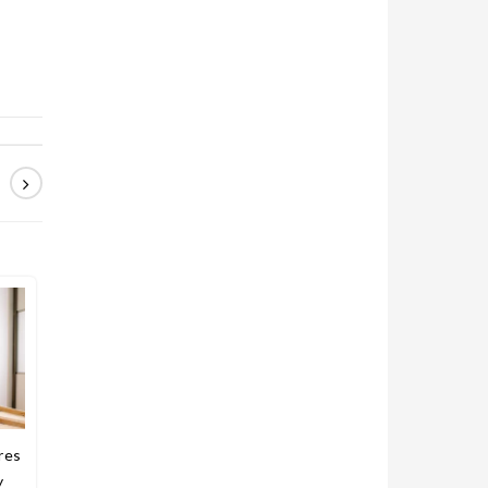
res
y