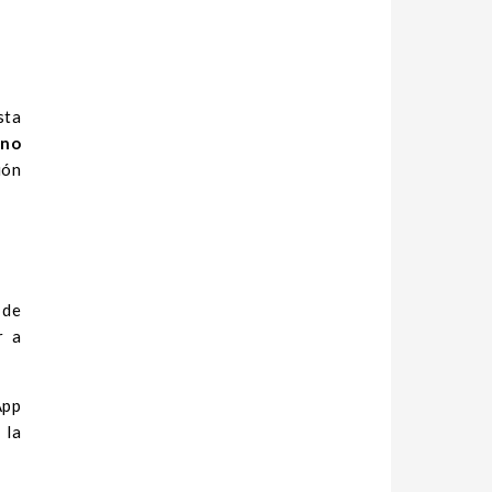
sta
,
no
ión
 de
r a
App
 la