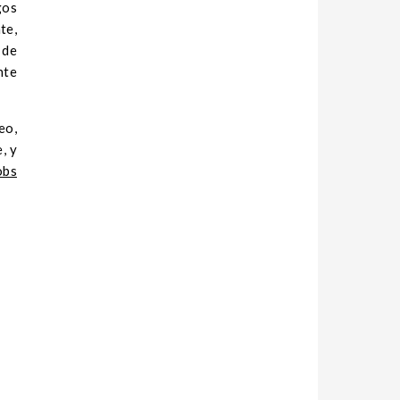
gos
te,
 de
nte
eo,
, y
obs