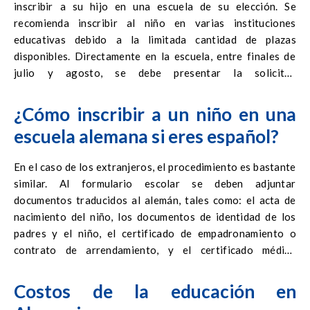
inscribir a su hijo en una escuela de su elección. Se
recomienda inscribir al niño en varias instituciones
educativas debido a la limitada cantidad de plazas
disponibles. Directamente en la escuela, entre finales de
julio y agosto, se debe presentar la solicitud
cumplimentada y esperar a que se notifique la admisión del
niño.
¿Cómo inscribir a un niño en una
escuela alemana si eres español?
En el caso de los extranjeros, el procedimiento es bastante
similar. Al formulario escolar se deben adjuntar
documentos traducidos al alemán, tales como: el acta de
nacimiento del niño, los documentos de identidad de los
padres y el niño, el certificado de empadronamiento o
contrato de arrendamiento, y el certificado médico
reciente del niño. Si el niño no habla alemán, será dirigido a
clases de idioma adicionales en la escuela.
Costos de la educación en