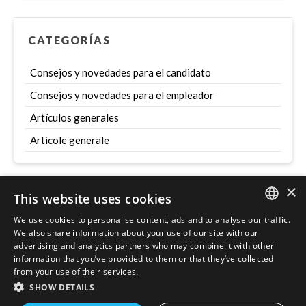
CATEGORÍAS
Consejos y novedades para el candidato
Consejos y novedades para el empleador
Artículos generales
Articole generale
×
This website uses cookies
Szukaj
We use cookies to personalise content, ads and to analyse our traffic.
ENGLISH
We also share information about your use of our site with our
advertising and analytics partners who may combine it with other
POLISH
information that you’ve provided to them or that they’ve collected
from your use of their services.
SHOW DETAILS