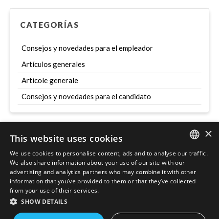
CATEGORÍAS
Consejos y novedades para el empleador
Artículos generales
Articole generale
Consejos y novedades para el candidato
×
This website uses cookies
Szukaj
We use cookies to personalise content, ads and to analyse our traffic.
ENGLISH
We also share information about your use of our site with our
advertising and analytics partners who may combine it with other
POLISH
information that you’ve provided to them or that they’ve collected
from your use of their services.
SHOW DETAILS