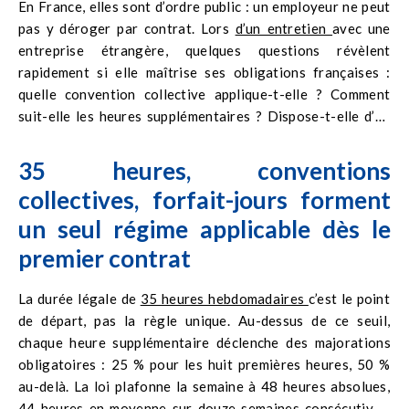
En France, elles sont d’ordre public : un employeur ne peut
les règles françaises, majorations sur les heures
pas y déroger par contrat. Lors
d’un entretien
avec une
supplémentaires, convention collective de votre secteur, et
entreprise étrangère, quelques questions révèlent
tous les mécanismes décrits ici, y compris les jours de
rapidement si elle maîtrise ses obligations françaises :
fractionnement. Si votre contrat est régi par le droit d’un
quelle convention collective applique-t-elle ? Comment
autre pays, vérifiez qu’une clause ne vous prive pas de ces
suit-elle les heures supplémentaires ? Dispose-t-elle d’un
protections.
outil RH paramétré pour le droit français ? Une entreprise
qui bute sur ces questions mérite qu’on s’interroge sur sa
35 heures, conventions
capacité à vous gérer correctement une fois embauché.
collectives, forfait-jours forment
un seul régime applicable dès le
premier contrat
La durée légale de
35 heures hebdomadaires
c’est le point
de départ, pas la règle unique. Au-dessus de ce seuil,
chaque heure supplémentaire déclenche des majorations
obligatoires : 25 % pour les huit premières heures, 50 %
au-delà. La loi plafonne la semaine à 48 heures absolues,
44 heures en moyenne sur douze semaines consécutives.