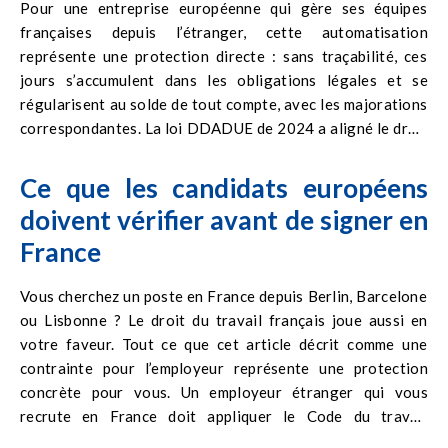
Pour une entreprise européenne qui gère ses équipes
plus. Un outil dédié au jour de fractionnement
françaises depuis l’étranger, cette automatisation
comme
Factorial
calcule ces droits automatiquement dès
représente une protection directe : sans traçabilité, ces
que les conditions légales sont remplies.
jours s’accumulent dans les obligations légales et se
régularisent au solde de tout compte, avec les majorations
correspondantes. La loi DDADUE de 2024 a aligné le droit
français sur les directives européennes en matière de
congés payés pendant les arrêts maladie. Les salariés
Ce que les candidats européens
accumulent désormais des droits à congés même en cas
doivent vérifier avant de signer en
d’arrêt pour maladie professionnelle ou accident du travail.
France
Une modification que beaucoup d’employeurs étrangers
n’ont pas encore intégrée dans leurs systèmes de suivi.
Vous cherchez un poste en France depuis Berlin, Barcelone
ou Lisbonne ? Le droit du travail français joue aussi en
votre faveur. Tout ce que cet article décrit comme une
contrainte pour l’employeur représente une protection
concrète pour vous. Un employeur étranger qui vous
recrute en France doit appliquer le Code du travail
français, sans exception. Cela signifie : congés payés selon