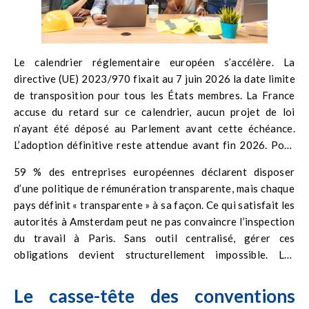
Le calendrier réglementaire européen s’accélère. La
directive (UE) 2023/970 fixait au 7 juin 2026 la date limite
de transposition pour tous les États membres. La France
accuse du retard sur ce calendrier, aucun projet de loi
n’ayant été déposé au Parlement avant cette échéance.
L’adoption définitive reste attendue avant fin 2026. Pour
les entreprises étrangères qui emploient des salariés en
59 % des entreprises européennes déclarent disposer
France, anticiper dès maintenant reste la seule option
d’une politique de rémunération transparente, mais chaque
raisonnable : les obligations de la directive s’appliqueront
pays définit « transparente » à sa façon. Ce qui satisfait les
dès l’entrée en vigueur de la loi nationale, quelle que soit la
autorités à Amsterdam peut ne pas convaincre l’inspection
localisation du siège.
du travail à Paris. Sans outil centralisé, gérer ces
obligations devient structurellement impossible. Les
équipes RH doivent rendre traçables et exportables les
données de rémunération, les temps de travail, les congés
Le casse-tête des conventions
acquis et les jours de fractionnement, et les aligner sur les