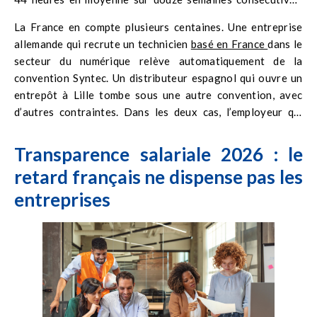
Autant de paramètres qu’une filiale étrangère découvre
La France en compte plusieurs centaines. Une entreprise
rarement avant son premier contrôle. La loi ne pose que le
allemande qui recrute un technicien
basé en France
dans le
cadre minimal. Les conventions collectives de branche
secteur du numérique relève automatiquement de la
viennent ensuite, avec leurs propres règles sur le forfait-
convention Syntec. Un distributeur espagnol qui ouvre un
jours, les RTT, les primes et les modalités de rupture.
entrepôt à Lille tombe sous une autre convention, avec
d’autres contraintes. Dans les deux cas, l’employeur qui
l’ignore s’expose à un redressement Urssaf ou à un
contentieux prud’homal. Et attention parce que l’inspection
Transparence salariale 2026 : le
du travail prononce une amende de 750 euros par salarié
retard français ne dispense pas les
concerné dès qu’elle constate un non-respect des règles du
entreprises
temps de travail. Pour une équipe de dix personnes mal
gérée, la facture dépasse rapidement ce que coûterait un
outil de suivi adapté.