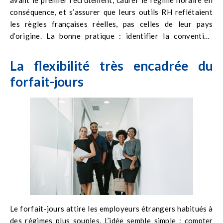
conséquence, et s’assurer que leurs outils RH reflétaient
les règles françaises réelles, pas celles de leur pays
d’origine. La bonne pratique : identifier la convention
collective applicable avant le premier recrutement. Et
s’assurer que le système de suivi du temps de travail utilisé
La flexibilité très encadrée du
est paramétrable selon les règles spécifiques de cette
forfait-jours
convention, notamment pour le calcul des heures
supplémentaires et des jours de fractionnement.
Le forfait-jours attire les employeurs étrangers habitués à
des régimes plus souples. L’idée semble simple : compter