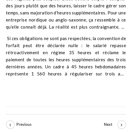
des jours plutôt que des heures, laisser le cadre gérer son
temps, sans majoration d’heures supplémentaires. Pour une
entreprise nordique ou anglo-saxonne, ça ressemble à ce
qu’elle connaît déjà. La réalité est plus contraignante. Le
forfait-jours exige un accord collectif avec des clauses
Si ces obligations ne sont pas respectées, la convention de
précises sur le suivi de la charge de travail. L’employeur
forfait peut être déclarée nulle : le salarié repasse
doit organiser des entretiens réguliers documentés.
rétroactivement en régime 35 heures et réclame le
paiement de toutes les heures supplémentaires des trois
dernières années. Un cadre à 45 heures hebdomadaires
représente 1 560 heures à régulariser sur trois ans,
majorations comprises. En avril 2025, 97 % des salariés
d’EY & Associés qui se sont exprimés ont voté pour un
plafonnement à 48 heures hebdomadaires, certains
travaillant régulièrement 60 heures ou plus. Un signal clair
sur ce que le forfait-jours produit quand le suivi reste
purement formel.