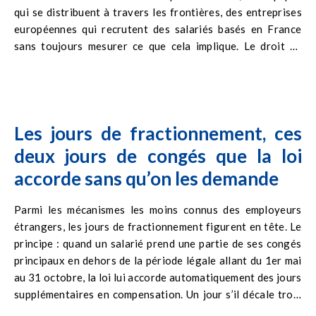
qui se distribuent à travers les frontières, des entreprises
européennes qui recrutent des salariés basés en France
sans toujours mesurer ce que cela implique. Le droit du
travail français est l’un des plus complexes d’Europe, et il
s’applique dès le premier contrat signé sur le territoire,
quelle que soit la nationalité de l’employeur. Selon les
données Eurostat compilées par Rexecode, la durée
Les jours de fractionnement, ces
effective de travail en France atteint 38,8 heures par
semaine pour les salariés à temps plein en 2024. Ce chiffre
deux jours de congés que la loi
surprend souvent les employeurs étrangers, qui assimilent
accorde sans qu’on les demande
France et 35 heures. La réalité est plus nuancée, et plus
contraignante.
Parmi les mécanismes les moins connus des employeurs
étrangers, les jours de fractionnement figurent en tête. Le
principe : quand un salarié prend une partie de ses congés
principaux en dehors de la période légale allant du 1er mai
au 31 octobre, la loi lui accorde automatiquement des jours
supplémentaires en compensation. Un jour s’il décale trois
à cinq jours hors période, deux jours s’il en décale six ou