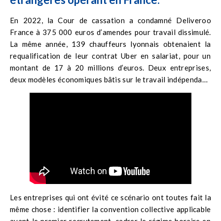
En 2022, la Cour de cassation a condamné Deliveroo
France à 375 000 euros d’amendes pour travail dissimulé.
La même année, 139 chauffeurs lyonnais obtenaient la
requalification de leur contrat Uber en salariat, pour un
montant de 17 à 20 millions d’euros. Deux entreprises,
deux modèles économiques bâtis sur le travail indépendant,
deux condamnations fondées sur le même principe : le droit
du travail français s’applique dès lors qu’un travailleur
exerce sur le territoire, peu importe comment le contrat a
été rédigé à Londres ou à Amsterdam.
Les entreprises qui ont évité ce scénario ont toutes fait la
même chose : identifier la convention collective applicable
avant le premier recrutement, cadrer le régime horaire en