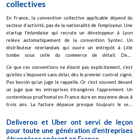
collectives
exigences françaises, qu’un audit de conformité UE ou
l’inspection du travail les réclame.
En France, la convention collective applicable dépend du
secteur d’activité, pas de la nationalité de l’employeur. Une
startup finlandaise qui recrute un développeur à Lyon
relève automatiquement de la convention Syntec. Un
distributeur néerlandais qui ouvre un entrepôt à Lille
tombe sous celle du commerce de détail. Deux
implantations, deux régimes distincts, deux grilles de
Ce que ces conventions ne disent pas explicitement, c’est
salaires minima, deux ensembles de règles sur les congés
qu’elles s’imposent sans délai, dès le premier contrat signé.
supplémentaires et les modalités de rupture.
Pas besoin qu’un juge le rappelle. Or c’est souvent devant
un juge que les entreprises étrangères l’apprennent. Un
contentieux prud’homal en France dure en moyenne deux à
trois ans. La facture dépasse presque toujours le seul
rappel de salaire : indemnités, dommages et intérêts, frais
de procédure, coût humain pour les équipes RH mobilisées.
Deliveroo et Uber ont servi de leçon
pour toute une génération d’entreprises
étrangères opérant en France.