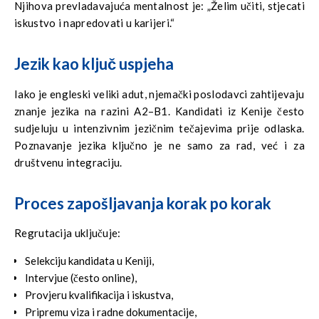
Njihova prevladavajuća mentalnost je: „Želim učiti, stjecati
iskustvo i napredovati u karijeri.“
Jezik kao ključ uspjeha
Iako je engleski veliki adut, njemački poslodavci zahtijevaju
znanje jezika na razini A2–B1. Kandidati iz Kenije često
sudjeluju u intenzivnim jezičnim tečajevima prije odlaska.
Poznavanje jezika ključno je ne samo za rad, već i za
društvenu integraciju.
Proces zapošljavanja korak po korak
Regrutacija uključuje:
Selekciju kandidata u Keniji,
Intervjue (često online),
Provjeru kvalifikacija i iskustva,
Pripremu viza i radne dokumentacije,