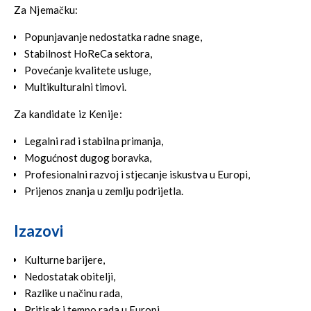
Za Njemačku:
Popunjavanje nedostatka radne snage,
Stabilnost HoReCa sektora,
Povećanje kvalitete usluge,
Multikulturalni timovi.
Za kandidate iz Kenije:
Legalni rad i stabilna primanja,
Mogućnost dugog boravka,
Profesionalni razvoj i stjecanje iskustva u Europi,
Prijenos znanja u zemlju podrijetla.
Izazovi
Kulturne barijere,
Nedostatak obitelji,
Razlike u načinu rada,
Pritisak i tempo rada u Europi.