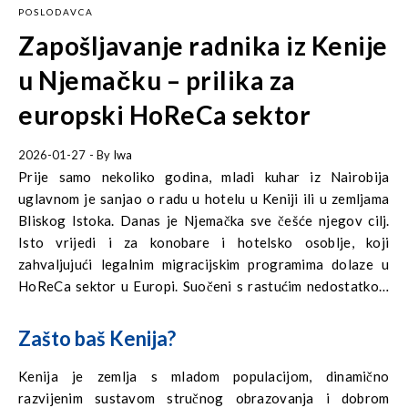
POSLODAVCA
Zapošljavanje radnika iz Kenije
u Njemačku – prilika za
europski HoReCa sektor
2026-01-27
- By
Iwa
Prije samo nekoliko godina, mladi kuhar iz Nairobija
uglavnom je sanjao o radu u hotelu u Keniji ili u zemljama
Bliskog Istoka. Danas je Njemačka sve češće njegov cilj.
Isto vrijedi i za konobare i hotelsko osoblje, koji
zahvaljujući legalnim migracijskim programima dolaze u
HoReCa sektor u Europi. Suočeni s rastućim nedostatkom
radne snage u Europi, postavlja se pitanje: može li Afrika, a
posebno Kenija, postati odgovor na europsku krizu radne
Zašto baš Kenija?
snage?
Kenija je zemlja s mladom populacijom, dinamično
razvijenim sustavom stručnog obrazovanja i dobrom