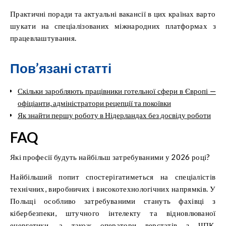
Практичні поради та актуальні вакансії в цих країнах варто
шукати на спеціалізованих міжнародних платформах з
працевлаштування.
Пов’язані статті
Скільки заробляють працівники готельної сфери в Європі —
офіціанти, адміністратори рецепції та покоївки
Як знайти першу роботу в Нідерландах без досвіду роботи
FAQ
Які професії будуть найбільш затребуваними у 2026 році?
Найбільший попит спостерігатиметься на спеціалістів
технічних, виробничих і високотехнологічних напрямків. У
Польщі особливо затребуваними стануть фахівці з
кібербезпеки, штучного інтелекту та відновлюваної
енергетики, а також оператори верстатів з ЧПК,