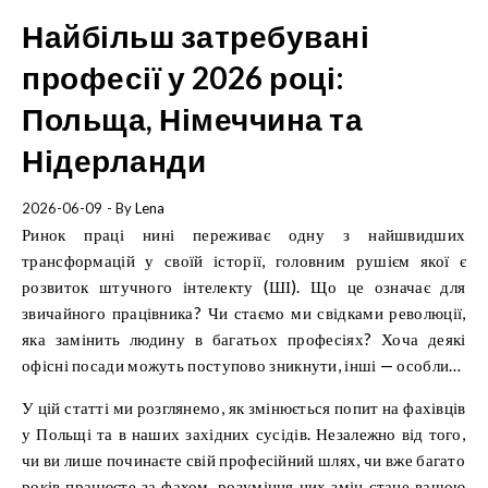
Найбільш затребувані
професії у 2026 році:
Польща, Німеччина та
Нідерланди
2026-06-09
- By
Lena
Ринок праці нині переживає одну з найшвидших
трансформацій у своїй історії, головним рушієм якої є
розвиток штучного інтелекту (ШІ). Що це означає для
звичайного працівника? Чи стаємо ми свідками революції,
яка замінить людину в багатьох професіях? Хоча деякі
офісні посади можуть поступово зникнути, інші — особливо
технічні професії та спеціальності, що потребують високої
У цій статті ми розглянемо, як змінюється попит на фахівців
кваліфікації, — стають більш затребуваними, ніж будь-коли
у Польщі та в наших західних сусідів. Незалежно від того,
раніше.
чи ви лише починаєте свій професійний шлях, чи вже багато
років працюєте за фахом, розуміння цих змін стане вашою