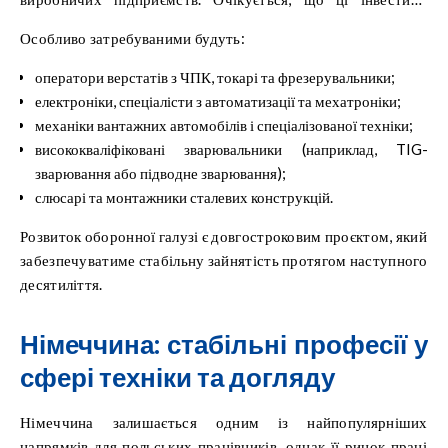
створять понад 200 000 нових робочих місць лише в
Особливо затребуваними будуть:
промисловому секторі Європейського Союзу.
оператори верстатів з ЧПК, токарі та фрезерувальники;
електроніки, спеціалісти з автоматизації та мехатроніки;
механіки вантажних автомобілів і спеціалізованої техніки;
висококваліфіковані зварювальники (наприклад, TIG-
зварювання або підводне зварювання);
слюсарі та монтажники сталевих конструкцій.
Розвиток оборонної галузі є довгостроковим проєктом, який
забезпечуватиме стабільну зайнятість протягом наступного
десятиліття.
Німеччина: стабільні професії у
сфері техніки та догляду
Німеччина залишається одним із найпопулярніших
напрямків для польських працівників, однак її ринок праці