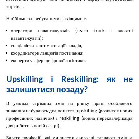
торгівлі.
Найбільш затребуваними фахівцями є:
оператори навантажувачів (reach truck і висотні
навантажувачі);
спеціалісти з автоматизації складів;
координатори ланцюгів постачання;
експерти у сфері цифрової логістики.
Upskilling і Reskilling: як не
залишитися позаду?
В умовах стрімких змін на ринку праці особливого
значення набувають два поняття: upskilling (розвиток нових
професійних навичок) і reskilling (повна перекваліфікація
для роботи в новій сфері).
Багато професій, які ми знаємо сьогодні, зазнають змін, а