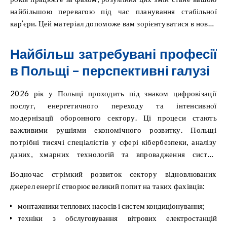
найбільшою перевагою під час планування стабільної
кар’єри. Цей матеріал допоможе вам зорієнтуватися в нових
реаліях європейського ринку праці.
Найбільш затребувані професії
в Польщі – перспективні галузі
2026 рік у Польщі проходить під знаком цифровізації
послуг, енергетичного переходу та інтенсивної
модернізації оборонного сектору. Ці процеси стають
важливими рушіями економічного розвитку. Польщі
потрібні тисячі спеціалістів у сфері кібербезпеки, аналізу
даних, хмарних технологій та впровадження систем
штучного інтелекту в бізнес.
Водночас стрімкий розвиток сектору відновлюваних
джерел енергії створює великий попит на таких фахівців:
монтажники теплових насосів і систем кондиціонування;
техніки з обслуговування вітрових електростанцій