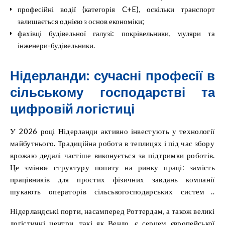
професійні водії (категорія C+E), оскільки транспорт
залишається однією з основ економіки;
фахівці будівельної галузі: покрівельники, муляри та
інженери-будівельники.
Нідерланди: сучасні професії в
сільському господарстві та
цифровій логістиці
У 2026 році Нідерланди активно інвестують у технології
майбутнього. Традиційна робота в теплицях і під час збору
врожаю дедалі частіше виконується за підтримки роботів.
Це змінює структуру попиту на ринку праці: замість
працівників для простих фізичних завдань компанії
шукають операторів сільськогосподарських систем і
техніків з обслуговування, які можуть забезпечувати
Нідерландські порти, насамперед Роттердам, а також великі
безперебійну роботу автоматизованого обладнання.
логістичні центри, такі як Венло, є серцем європейської