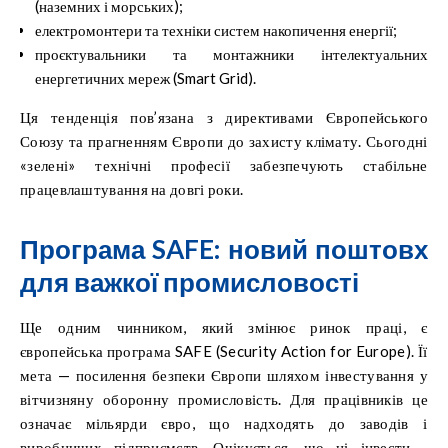
(наземних і морських);
електромонтери та техніки систем накопичення енергії;
проєктувальники та монтажники інтелектуальних
енергетичних мереж (Smart Grid).
Ця тенденція пов’язана з директивами Європейського
Союзу та прагненням Європи до захисту клімату. Сьогодні
«зелені» технічні професії забезпечують стабільне
працевлаштування на довгі роки.
Програма SAFE: новий поштовх
для важкої промисловості
Ще одним чинником, який змінює ринок праці, є
європейська програма SAFE (Security Action for Europe). Її
мета — посилення безпеки Європи шляхом інвестування у
вітчизняну оборонну промисловість. Для працівників це
означає мільярди євро, що надходять до заводів і
виробничих підприємств. Очікується, що ці інвестиції