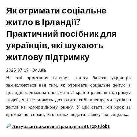
Як отримати соціальне
житло в Ірландії?
Практичний посібник для
українців, які шукають
житлову підтримку
2025-07-17
- By
Julia
На тлі зростання вартості життя багато українців
замислюються над тим, як отримати соціальне житло в
Ірландії. Соціальна система цієї країни реально підтримує
людей, які не можуть дозволити собі оренду чи купівлю
житла на комерційному ринку. У цій статті ми крок за
кроком пояснимо, хто може подати заявку на соціальне
житло, які умови слід виконати, які документи потрібні та як
Актуальні вакансії в Ірландії на europa.jobs
виглядає процес очікування.