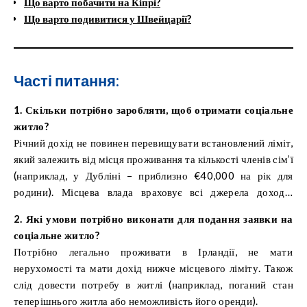
Що варто побачити на Кіпрі?
Що варто подивитися у Швейцарії?
Часті питання:
1. Скільки потрібно заробляти, щоб отримати соціальне
житло?
Річний дохід не повинен перевищувати встановлений ліміт,
який залежить від місця проживання та кількості членів сім’ї
(наприклад, у Дубліні – приблизно €40,000 на рік для
родини). Місцева влада враховує всі джерела доходу,
включно з соціальними виплатами.
2. Які умови потрібно виконати для подання заявки на
соціальне житло?
Потрібно легально проживати в Ірландії, не мати
нерухомості та мати дохід нижче місцевого ліміту. Також
слід довести потребу в житлі (наприклад, поганий стан
теперішнього житла або неможливість його оренди).