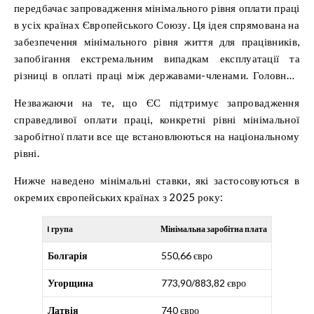
передбачає запровадження мінімального рівня оплати праці
в усіх країнах Європейського Союзу. Ця ідея спрямована на
забезпечення мінімального рівня життя для працівників,
запобігання екстремальним випадкам експлуатації та
різниці в оплаті праці між державами-членами. Головним
завданням цього проекту є,
мінімізація диспропорцій у
Незважаючи на те, що ЄС підтримує запровадження
мінімальній заробітній платі
в державах-членах.
справедливої ​​оплати праці, конкретні рівні мінімальної
заробітної плати все ще встановлюються на національному
рівні.
Нижче наведено мінімальні ставки, які застосовуються в
окремих європейських країнах з 2025 року:
I група
Мінімальна заробітна плата
Болгарія
550,66 євро
Угорщина
773,90/883,82 євро
Латвія
740 євро