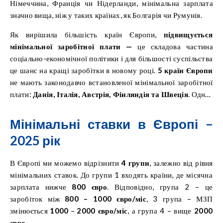
Німеччина, Франція чи Нідерланди, мінімальна зарплата
значно вища, ніж у таких країнах, як Болгарія чи Румунія.
Як вирішила більшість країн Європи,
підвищується
мінімальної заробітної плати —
це складова частина
соціально-економічної політики і для більшості суспільства
це шанс на кращі заробітки
в новому році.
5 країн Європи
не мають законодавчо встановленої мінімальної заробітної
плати:
Данія, Італія, Австрія, Фінляндія та Швеція
. Однак
вони все ще мають механізми, які захищають працівників
від низьких зарплат, включаючи колективні переговори,
Мінімальні ставки в Європі –
розгалужену систему соціального забезпечення та інші
2025 рік
форми підтримки людей, які опинилися у складних
ситуаціях на ринку праці.
В Європі ми можемо відрізнити
4 групи
, залежно від рівня
мінімальних ставок. До групи 1 входять країни, де місячна
зарплата нижче
800 євро
. Відповідно, група 2 – це
заробіток між
800 – 1000 євро/міс
, 3 група – МЗП
змінюється
1000
–
2000 євро/міс
, а група 4 – вище
2000
євро
.