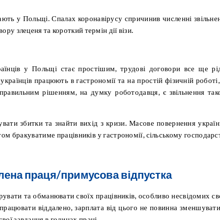
ають у Польщі. Спалах коронавірусу спричинив численні звільне
вору злеценя та короткий термін дії візи.
аїнців у Польщі стає простішим, трудові договори все ще рі
українців працюють в гастрономії та на простій фізичній роботі,
правильним рішенням, на думку роботодавця, є звільнення так
вати збитки та знайти вихід з кризи. Масове повернення україн
ом бракуватиме працівників у гастрономії, сільському господарст
алена праця/примусова відпустка
рувати та обманювати своїх працівників, особливо несвідомих св
 працювати віддалено, зарплата від цього не повинна зменшувати
свої завдання в годинах праці.