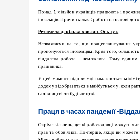
Понад 1 мільйон українців працюють і прожив
іноземців. Причин кілька: робота на основі дого
Резюме за декілька хвилин. Ось тут.
Незважаючи на те, що працевлаштування укр
пропонуються іноземцям. Крім того, більшість 
віддалена робота – неможлива. Тому єдиним 
працівника.
У цей момент підприємці намагаються мінімізу
додому відобразиться в майбутньому, коли рапт
садівництві чи будівництві.
Праця в часах пандемії -Відд
Окрім звільнень, деякі роботодавці можуть хит
прав та обов’язків. По-перше, якщо ви можете
Місце роботи не так важливо, головне виконати 