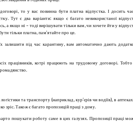
оговорі, то у вас повинна бути платна відпустка. І досить ча
тку. Тут є два варіанти: якщо є багато невикористаної відпус
сь, а якщо ні – тоді вирішувати тільки вам, чи хочете йти у відпус
бути тільки платна, пам’ятайте про це.
 їх залишити під час карантину, вам автоматично дають додатк
сіх працівників, котрі працюють на трудовому договорі. Тобто
 громадянство.
логістики та транспорту (наприклад, кур’єрів чи водіїв), в аптеках
ко зріс. Також є багато пропозицій праці з дому.
варто пошукати роботу саме в цих галузях. Пропозиції праці мо