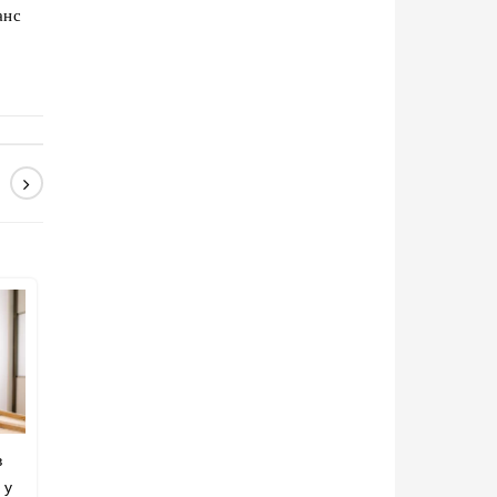
анс
в
 у