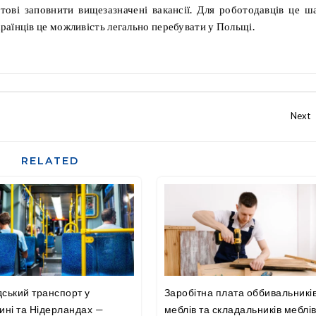
отові заповнити вищезазначені вакансії. Для роботодавців це ш
українців це можливість легально перебувати у Польщі.
RELATED
ський транспорт у
Заробітна плата оббивальникі
ині та Нідерландах —
меблів та складальників меблів