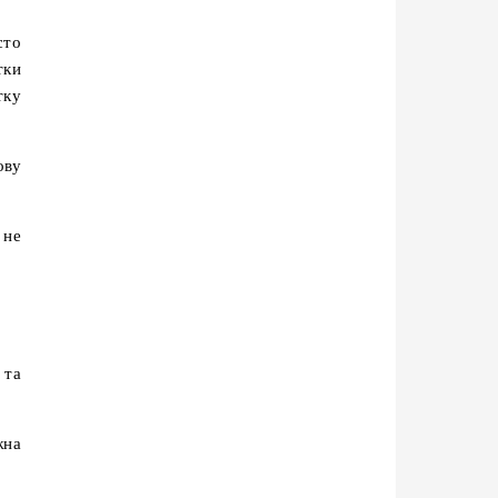
сто
тки
тку
ову
 не
 та
жна