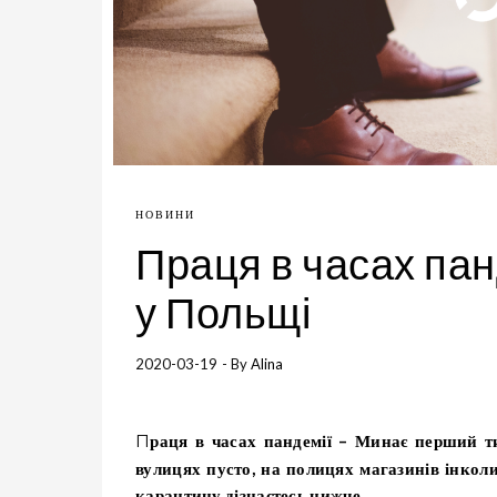
НОВИНИ
Праця в часах панд
у Польщі
2020-03-19
- By
Alina
Праця в часах пандемії –
Минає перший ти
вулицях пусто, на полицях магазинів інколи 
карантину дізнаєтесь нижче.