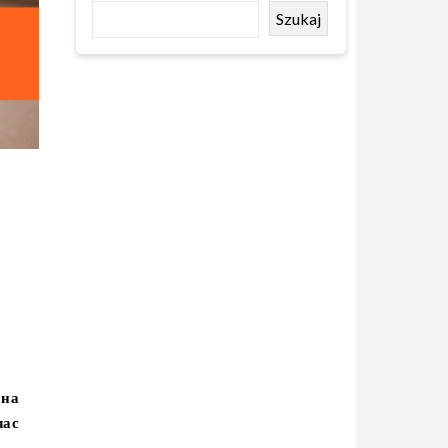
Szukaj
в
 на
час