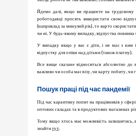
Йдемо далі, якщо ви працюєте на трудовому д
роботодавці просять використати свою відпус
(наприклад за минулий рік), то варто скористати
чи ні. У будь-якому випадку, відпустка повинна 
У випадку якщо у вас є діти, і не має з ким
відпустку для опіки над дітьми (також платну).
Все вище сказане відноситься абсолютно до в
важливо чи особа має візу, чи карту побиту, чи
Пошук праці під час пандемії
Під час карантину попит на працівників у сфері 
оптових складах та в продуктових магазинах різ
Тому якщо хтось має можливість залишитись, 
знайти
тут
.