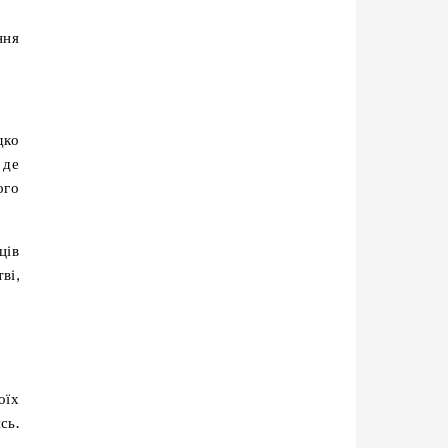
ння
дко
 де
ого
ців
ві,
оїх
сь.