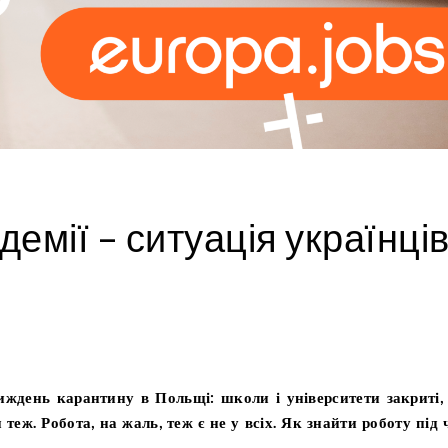
емії – ситуація українці
ждень карантину в Польщі: школи і університети закриті,
теж. Робота, на жаль, теж є не у всіх. Як знайти роботу під 