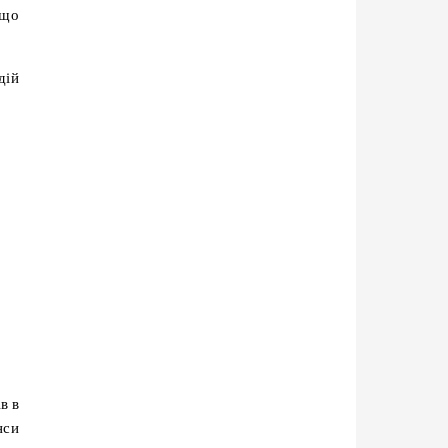
 що
дій
в в
нси