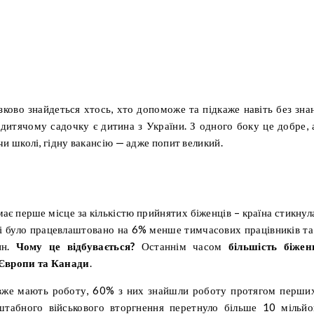
зково знайдеться хтось, хто допоможе та підкаже навіть без зна
 дитячому садочку є дитина з України. З одного боку це добре, 
чи школі, гідну вакансію — адже попит великий.
ає перше місце за кількістю прийнятих біженців – країна стикнул
ці було працевлаштовано на 6% менше тимчасових працівників та
ин.
Чому це відбувається?
Останнім часом
більшість біжен
 Європи та Канади
.
 вже мають роботу, 60% з них знайшли роботу протягом перши
штабного військового вторгнення перетнуло більше 10 мільйо