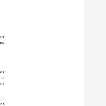
ння
але
ася
 на
ців
х 3
нів