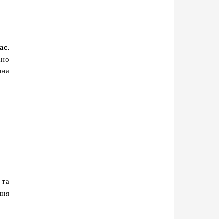
ас
.
ано
ина
 та
ння