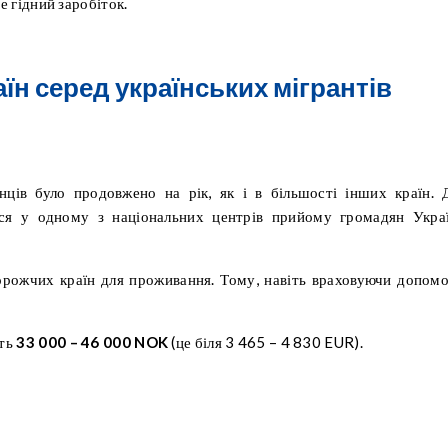
е гідний заробіток.
н серед українських мігрантів
нців було продовжено на рік, як і в більшості інших країн. 
тися у одному з національних центрів прийому громадян Укра
орожчих країн для проживання. Тому, навіть враховуючи допомо
ить
33 000 – 46 000 NOK
(це біля 3 465 – 4 830 EUR).