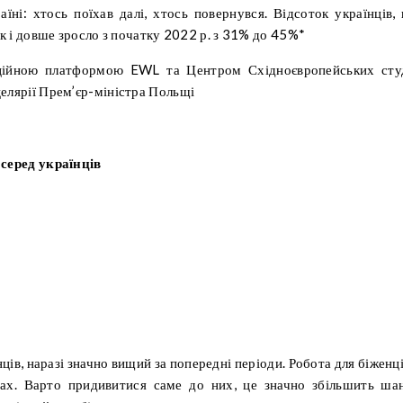
раїні: хтось поїхав далі, хтось повернувся. Відсоток українців,
к і довше зросло з початку 2022 р. з 31% до 45%*
аційною платформою EWL та Центром Східноєвропейських сту
елярії Прем’єр-міністра Польщі
 серед українців
ів, наразі значно вищий за попередні періоди. Робота для біженці
ах. Варто придивитися саме до них, це значно збільшить ша