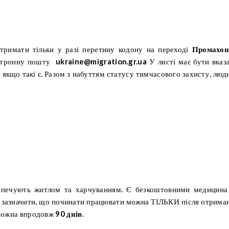
тримати тільки у разі перетину кодону на переході
Промахон
ектронну пошту
ukraine@migration.gr.ua
У листі має бути вказ
и, якщо такі є. Разом з набуттям статусу тимчасового захисту, люд
безпечують житлом та харчуванням. Є безкоштовними медицина
рто зазначити, що починати працювати можна ТІЛЬКИ після отрима
 можна впродовж
90 днів
.