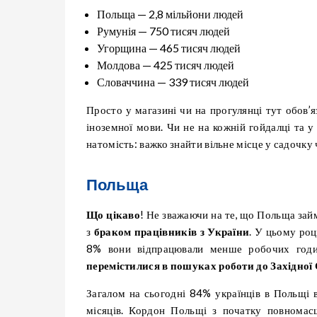
Польща — 2,8 мільйони людей
Румунія — 750 тисяч людей
Угорщина — 465 тисяч людей
Молдова — 425 тисяч людей
Словаччина — 339 тисяч людей
Просто у магазині чи на прогулянці тут обов’я
іноземної мови. Чи не на кожній гойдалці та у
натомість: важко знайти вільне місце у садочку 
Польща
Що цікаво
! Не зважаючи на те, що Польща займ
з
браком працівників з України
. У цьому ро
8% вони відпрацювали менше робочих год
перемістилися в пошуках роботи до Західної
Загалом на сьогодні 84% українців в Польщі
місяців. Кордон Польщі з початку повномас