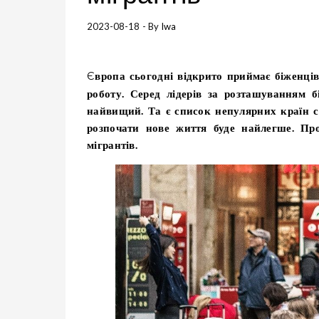
2023-08-18
- By
Iwa
Європа сьогодні відкрито приймає біженців з України. Надається право на медицину, освіту, проживання,
роботу. Серед лідерів за розташуванням 
найвищий.
Та є список непулярних країн с
розпочати нове життя буде найлегше. Про
мігрантів.