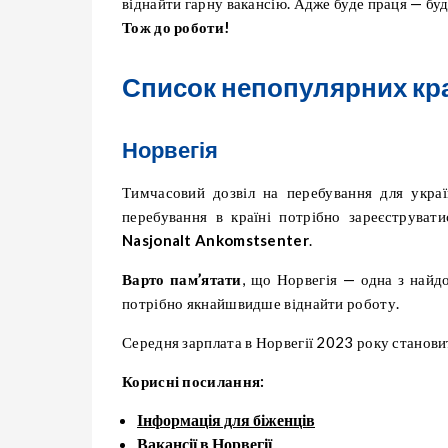
віднайти гарну вакансію. Адже буде праця — буд
Тож до роботи!
Список непопулярних краї
Норвегія
Тимчасовий дозвіл на перебування для украї
перебування в країні потрібно зареєструва
Nasjonalt Ankomstsenter
.
Варто пам’ятати
, що Норвегія — одна з найд
потрібно якнайшвидше віднайти роботу.
Середня зарплата в Норвегії 2023 року станов
Корисні посилання:
Інформація для біженців
Вакансії в Норвегії