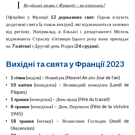
Водійські права у Франції – як отримати?
Офіційно у Франції
12 державних свят
. Однак існують
додаткові свята (а також вихідні), які відзначаються залежно
від регіону. Наприклад, в Ельзасі і департаменті Мозель
відзначають Страсну п’ятницю (цього року вона припадає
на
7 квітня
) і Другий день Різдва (
26 грудня
).
Вихідні та свята у Франції 2023
1 січня
(неділя) – Новий рік (
Nouvel An або Jour de l’a
n)
10 квітня
(понеділок) – Великодній понеділок (
Lundi de
Pâques
)
1 травня
(понеділок) – День праці (
Fête du travail
)
8 травня
(понеділок) – День Перемоги (
Fête de la victoire
1945
)
18 травня
(четвер) – Вознесіння Господнє
(Jeudi de
l’Ascension
)