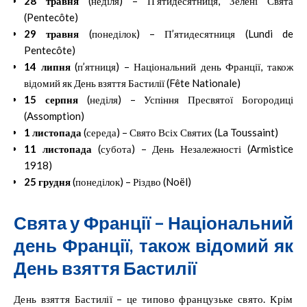
28 травня
(неділя) – П’ятидесятниця, Зелені Свята
(
Pentecôte
)
29 травня
(понеділок) – П’ятидесятниця (
Lundi de
Pentecôte
)
14 липня
(п’ятниця) – Національний день Франції, також
відомий як День взяття Бастилії (
Fête Nationale
)
15 серпня
(неділя) – Успіння Пресвятої Богородиці
(
Assomption
)
1 листопада
(середа) – Свято Всіх Святих (
La Toussaint
)
11 листопада
(субота) – День Незалежності (
Armistice
1918
)
25 грудня
(понеділок) – Різдво (
Noël
)
Свята у Франції – Національний
день Франції, також відомий як
День взяття Бастилії
День взяття Бастилії
– це типово французьке свято. Крім