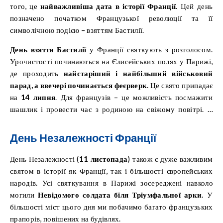
того, це
найважливіша дата в історії Франції
. Цей день
позначено початком Французької революції та її
символічною подією – взяттям Бастилії.
День взяття Бастилії
у Франції святкують з розголосом.
Урочистості починаються на Єлисейських полях у Парижі,
де проходить
найстаріший і найбільший військовий
парад, а ввечері починається феєрверк
. Це свято припадає
на
14 липня
. Для французів – це можливість посмажити
шашлик і провести час з родиною на свіжому повітрі. У
Парижі проходять офіційні урочистості. Це державне свято,
але ресторани в туристичних районах зазвичай відкриті.
День Незалежності Франції
День Незалежності (
11 листопада
) також є дуже важливим
святом в історії як Франції, так і більшості європейських
народів. Усі святкування в Парижі зосереджені навколо
могили
Невідомого солдата біля Тріумфальної арки
. У
більшості міст цього дня ми побачимо багато французьких
прапорів, повішених на будівлях.