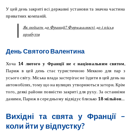
У цей день закриті всі державні установи та значна частина
приватних компаній.
Як поїхати до Франції? Формальності до і після
прибуття
День Святого Валентина
Хоча
14 лютого у Франції не є національним святом
,
Париж в цей день стає туристичною Меккою для пар з
усього світу. Міська влада застерігає не їздити в цей день на
автомобілях, тому що на вулицях утворюються затори. Крім
того, деякі райони повністю закриті для руху. За останніми
даними, Париж в середньому відвідує близько
18 мільйонів
людей на рік
.
Вихідні та свята у Франції –
коли йти у відпустку?