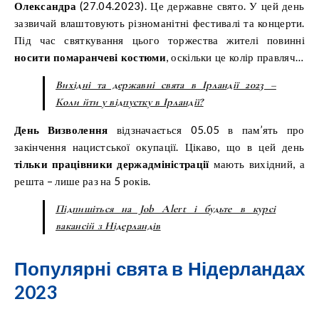
Олександра
(27.04.2023). Це державне свято. У цей день
зазвичай влаштовують різноманітні фестивалі та концерти.
Під час святкування цього торжества жителі повинні
носити помаранчеві костюми
, оскільки це колір правлячої
родини в Нідерландах.
Вихідні та державні свята в Ірландії 2023 –
Коли йти у відпустку в Ірландії?
День Визволення
відзначається 05.05 в пам’ять про
закінчення нацистської окупації. Цікаво, що в цей день
тільки працівники держадміністрації
мають вихідний, а
решта – лише раз на 5 років.
Підпишіться на Job Alert і будьте в курсі
вакансій з Нідерландів
Популярні свята в Нідерландах
2023