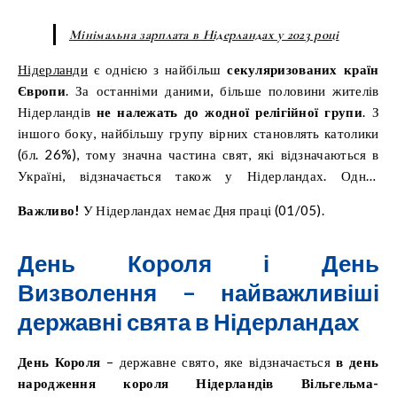
Мінімальна зарплата в Нідерландах у 2023 році
Нідерланди
є однією з найбільш
секуляризованих країн
Європи
. За останніми даними, більше половини жителів
Нідерландів
не належать до жодної релігійної групи
. З
іншого боку, найбільшу групу вірних становлять католики
(бл. 26%), тому значна частина свят, які відзначаються в
Україні, відзначається також у Нідерландах. Однак
найчастіше
це не будуть державні свята
.
Важливо!
У Нідерландах немає Дня праці (01/05).
День Короля і День
Визволення – найважливіші
державні свята в Нідерландах
День Короля
– державне свято, яке відзначається
в день
народження короля Нідерландів Вільгельма-