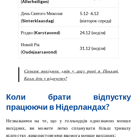
(
Allerheiligen
)
День Святого Миколая
5.12- 6.12
(
Sinterklaasdag
)
(вівторок-середа)
Різдво (
Kerstavond
)
24.12 (неділя)
Новий Рік
31.12 (неділя)
(
Oudejaarsavond
)
Список вихідних днів у 2023 році в Польщі.
Коли йти у відпустку?
Коли брати відпустку
працюючи в Нідерландах?
Незважаючи на те, що у голландців однозначно менше
вихідних, ви можете легко спланувати більш тривалу
відпустку, використовуючи якомога менше вихідних: