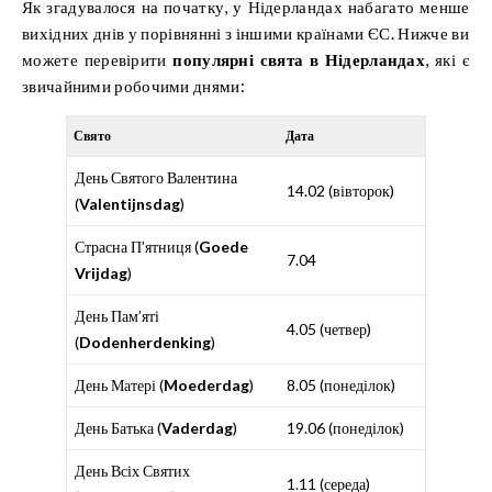
Як згадувалося на початку, у Нідерландах набагато менше
вихідних днів у порівнянні з іншими країнами ЄС. Нижче ви
можете перевірити
популярні свята в Нідерландах
, які є
звичайними робочими днями:
Свято
Дата
День Святого Валентина
14.02 (вівторок)
(
Valentijnsdag
)
Страсна П’ятниця (
Goede
7.04
Vrijdag
)
День Пам’яті
4.05 (четвер)
(
Dodenherdenking
)
День Матері (
Moederdag
)
8.05 (понеділок)
День Батька (
Vaderdag
)
19.06 (понеділок)
День Всіх Святих
1.11 (середа)