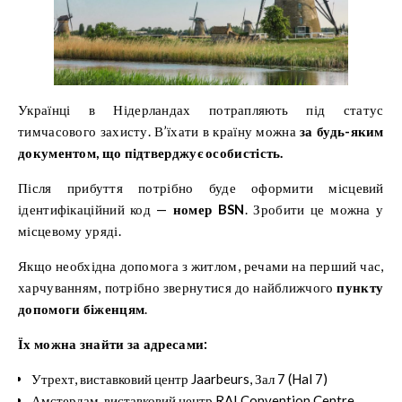
Українці в Нідерландах потрапляють під статус
тимчасового захисту. В’їхати в країну можна
за будь-яким
документом, що підтверджує особистість.
Після прибуття потрібно буде оформити місцевий
ідентифікаційний код —
номер BSN
. Зробити це можна у
місцевому уряді.
Якщо необхідна допомога з житлом, речами на перший час,
харчуванням, потрібно звернутися до найближчого
пункту
допомоги біженцям
.
Їх можна знайти за адресами:
Утрехт, виставковий центр Jaarbeurs, Зал 7 (Hal 7)
Амстердам, виставковий центр RAI Convention Centre