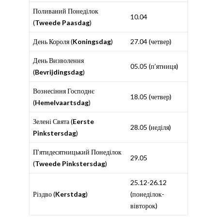
Поливаний Понеділок
10.04
(
Tweede Paasdag
)
День Короля (
Koningsdag
)
27.04 (четвер)
День Визволення
05.05 (п’ятниця)
(
Bevrijdingsdag
)
Вознесіння Господнє
18.05 (четвер)
(
Hemelvaartsdag
)
Зелені Свята (
Eerste
28.05 (неділя)
Pinkstersdag
)
П’ятидесятницький Понеділок
29.05
(
Tweede Pinkstersdag
)
25.12-26.12
Різдво (
Kerstdag
)
(понеділок-
вівторок)