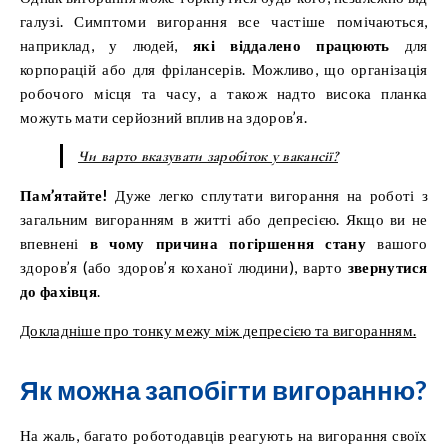
галузі. Симптоми вигорання все частіше помічаються,
наприклад, у людей,
які віддалено працюють
для
корпорацій або для фрілансерів. Можливо, що організація
робочого місця та часу, а також надто висока планка
можуть мати серйозний вплив на здоров’я.
Чи варто вказувати заробіток у вакансії?
Пам’ятайте!
Дуже легко сплутати вигорання на роботі з
загальним вигоранням в житті або депресією. Якщо ви не
впевнені
в чому причина погіршення стану
вашого
здоров’я (або здоров’я коханої людини), варто
звернутися
до фахівця
.
Докладніше про тонку межу між депресією та вигоранням.
Як можна запобігти вигоранню?
На жаль, багато роботодавців реагують на вигорання своїх