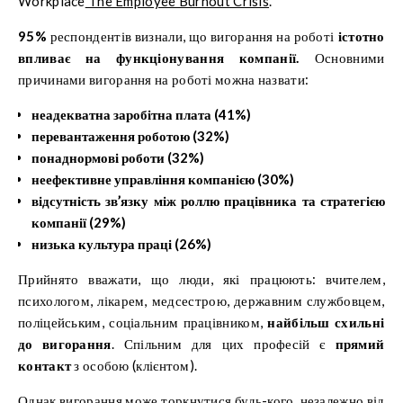
Workplace
The Employee Burnout Crisis
.
95%
респондентів визнали, що вигорання на роботі
істотно
впливає на функціонування компанії.
Основними
причинами вигорання на роботі можна назвати:
неадекватна заробітна плата (41%)
перевантаження роботою (32%)
понаднормові роботи (32%)
неефективне управління компанією (30%)
відсутність зв’язку між роллю працівника та стратегією
компанії (29%)
низька культура праці (26%)
Прийнято вважати, що люди, які працюють: вчителем,
психологом, лікарем, медсестрою, державним службовцем,
поліцейським, соціальним працівником,
найбільш схильні
до вигорання
. Спільним для цих професій є
прямий
контакт
з особою (клієнтом).
Однак вигорання може торкнутися будь-кого, незалежно від