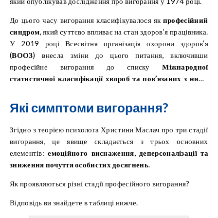
який опублікував дослідження про вигорання у 1974 році.
До цього часу вигорання класифікувалося як
професійний
синдром
, який суттєво впливає на стан здоров’я працівника.
У 2019 році Всесвітня організація охорони здоров’я
(
ВООЗ
) внесла зміни до цього питання, включивши
професійне вигорання до списку
Міжнародної
статистичної класифікації хвороб та пов’язаних з ними
проблем здоров’я
(
ICD – International Statistical
Classification of Diseases and Related Health Problems
).
Які симптоми вигорання?
Новий список набув чинності
1 січня 2022 року
.
Згідно з теорією психолога Христини Маслач про три стадії
вигорання, це явище складається з трьох основних
елементів:
емоційного виснаження, деперсоналізації та
зниження почуття особистих досягнень
.
Як проявляються різні стадії професійного вигорання?
Відповідь ви знайдете в таблиці нижче.