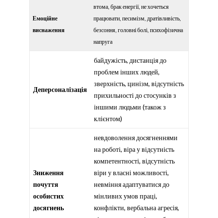
втома, брак енергії, не хочеться
Емоційне
працювати, песимізм, дратівливість,
виснаження
безсоння, головні болі, психофізична
напруга
байдужість, дистанція до
проблем інших людей,
зверхність, цинізм, відсутність
Деперсоналізація
прихильності до стосунків з
іншими людьми (також з
клієнтом)
невдоволення досягненнями
на роботі, віра у відсутність
компетентності, відсутність
Зниження
віри у власні можливості,
почуття
невміння адаптуватися до
особистих
мінливих умов праці,
досягнень
конфлікти, вербальна агресія,