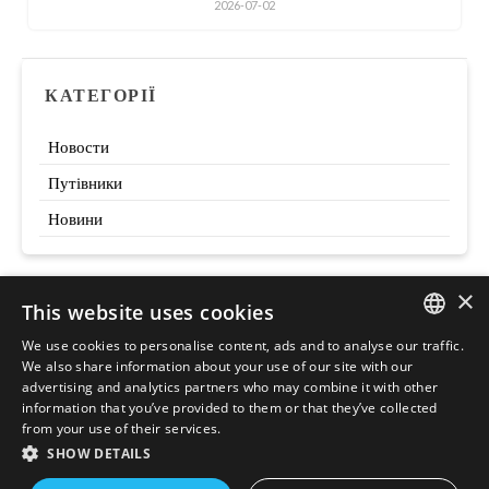
2026-07-02
КАТЕГОРІЇ
Новости
Путівники
Новини
×
This website uses cookies
Szukaj
We use cookies to personalise content, ads and to analyse our traffic.
ENGLISH
We also share information about your use of our site with our
advertising and analytics partners who may combine it with other
POLISH
information that you’ve provided to them or that they’ve collected
from your use of their services.
SHOW DETAILS