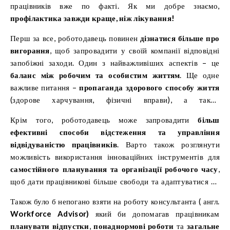
працівників вже по факті. Як ми добре знаємо,
профілактика завжди краще, ніж лікування!
Перш за все, роботодавець повинен
дізнатися більше про
вигорання
, щоб запровадити у своїй компанії відповідні
запобіжні заходи. Один з найважливіших аспектів – це
баланс між робочим та особистим життям
. Ще одне
важливе питання –
пропаганда здорового способу життя
(здорове харчування, фізичні вправи), а також
забезпечення психічного здоров’я працівників
. Ми
Крім того, роботодавець може запровадити
більш
помічаємо, що після пандемії багато роботодавців
ефективні способи відстеження та управління
вирішили запровадити додаткові переваги для працівників у
відвідуваністю працівників
. Варто також розглянути
формі
психологічної допомоги
(наприклад, доступ до
можливість використання інноваційних інструментів для
психотерапії).
самостійного планування та організації робочого часу
,
щоб дати працівникові більше свободи та адаптуватися до
його режиму роботи.
Також було б непогано взяти на роботу консультанта ( англ.
Workforce Advisor
)
який би допомагав працівникам
планувати відпустки
,
понаднормові роботи
та
загальне