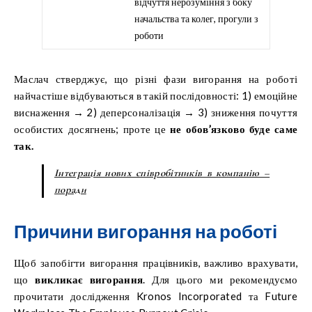
відчуття нерозуміння з боку
начальства та колег, прогули з
роботи
Маслач стверджує, що різні фази вигорання на роботі
найчастіше відбуваються в такій послідовності: 1) емоційне
виснаження → 2) деперсоналізація → 3) зниження почуття
особистих досягнень; проте це
не обов’язково буде саме
так.
Інтеграція нових співробітників в компанію –
поради
Причини вигорання на роботі
Щоб запобігти вигорання працівників, важливо врахувати,
що
викликає вигорання
. Для цього ми рекомендуємо
прочитати дослідження Kronos Incorporated та Future