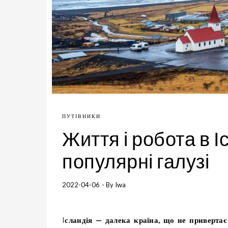
ПУТІВНИКИ
Життя і робота в І
популярні галузі
2022-04-06
- By
Iwa
Ісландія — далека країна, що не привертає уваги заробітчан з України. Хоча попит на робітників там не