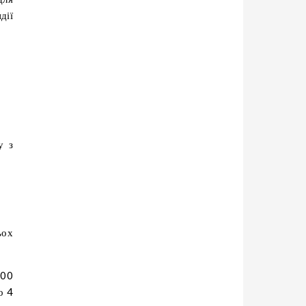
дії
у з
ьох
300
о 4