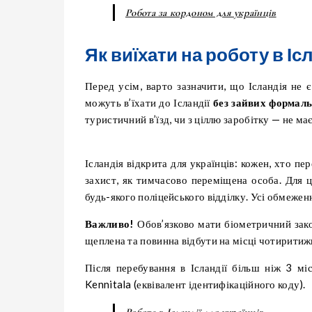
Робота за кордоном для українців
Як виїхати на роботу в Іс
Перед усім, варто зазначити, що Ісландія не
можуть в’їхати до Ісландії
без зайвих формал
туристичний в’їзд, чи з ціллю заробітку — не ма
Ісландія відкрита для українців: кожен, хто пе
захист, як тимчасово переміщена особа. Для 
будь-якого поліцейського відділку. Усі обмежен
Важливо!
Обов’язково мати біометричний зако
щеплена та повинна відбути на місці чотиритиж
Після перебування в Ісландії більш ніж 3 мі
Kennitala (еквівалент ідентифікаційного коду).