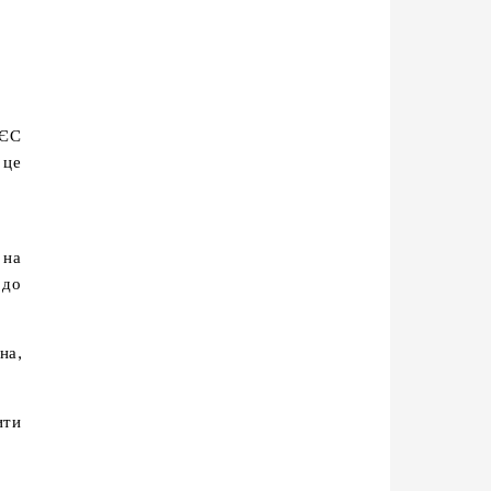
 ЄС
 це
 на
 до
на,
ити