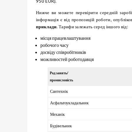
950 EUR).
Нижче ви можете перевірити середній зароб
інформація є від пропозицій роботи, опубліко
приклади
. Тарифи залежать серед іншого від:
місця працевлаштування
робочого часу
досвіду співробітників
можливостей роботодавця
Род занять/
промисловість
Сантехнік
Асфальтоукладальник
Механік
Будівельник