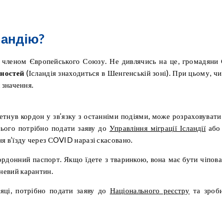
ландію?
 є членом Європейського Союзу. Не дивлячись на це, громадяни
ьностей
(Ісландія знаходиться в Шенгенській зоні). При цьому, чи
є значення.
ретнув кордон у зв’язку з останніми подіями, може розраховувати
цього потрібно подати заяву до
Управління міграції Ісландії
або
ня в’їзду через СOVID наразі скасовано.
рдонний паспорт. Якщо їдете з тваринкою, вона має бути чіпова
невий карантин.
сяці, потрібно подати заяву до
Національного реєстру
та зроб