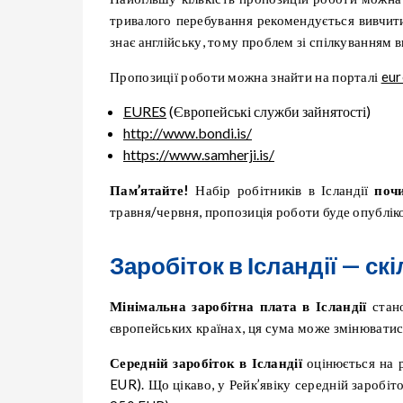
тривалого перебування рекомендується вивчи
знає англійську, тому проблем зі спілкуванням 
Пропозиції роботи можна знайти на порталі
eur
EURES
(Європейські служби зайнятості)
http://www.bondi.is/
https://www.samherji.is/
Пам’ятайте!
Набір робітників в Ісландії
поч
травня/червня, пропозиція роботи буде опублік
Заробіток в Ісландії — ск
Мінімальна заробітна плата в Ісландії
стано
європейських країнах, ця сума може змінюватис
Середній заробіток в Ісландії
оцінюється на 
EUR). Що цікаво, у Рейк’явіку середній заробі