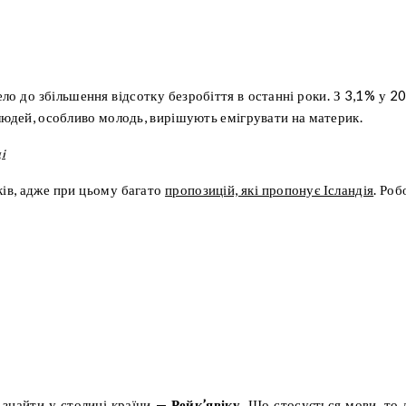
ело до збільшення відсотку безробіття в останні роки. З 3,1% у 2
 людей, особливо молодь, вирішують емігрувати на материк.
і
ків, адже при цьому багато
пропозицій, які пропонує Ісландія
. Роб
 знайти у столиці країни —
Рейк’явіку.
Що стосується мови, то 