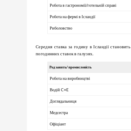
Робота в гастрономії/готельній справі
Робота на фермі в Ісландії
Риболовство
Середня ставка за годину в Ісландії станови
погодинних ставок в галузях.
Род занять/ промисловість
Робота на виробництві
Водій C+E
Доглядальниця
Медсестра
Офіціант