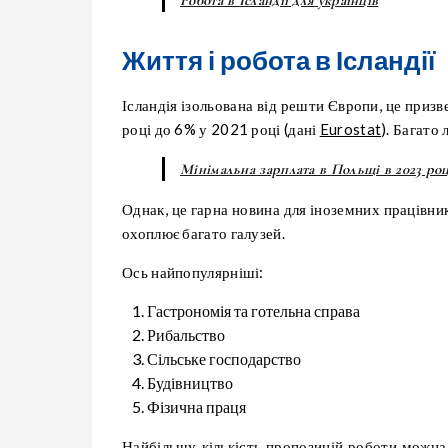
Робота в Ісландії для українців
Життя і робота в Ісландії
Ісландія ізольована від решти Європи, це призв
році до 6% у 2021 році (дані
Eurostat
). Багато
Мінімальна зарплата в Польщі в 2023 роц
Однак, це гарна новина для іноземних працівни
охоплює багато галузей.
Ось найпопулярніші:
Гастрономія та готельна справа
Рибальство
Сільське господарство
Будівництво
Фізична праця
Найбільшу кількість пропозицій роботи можна