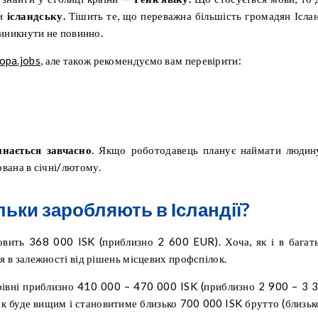
ти
ісландську.
Тішить те, що переважна більшість громадян Іслан
виникнути не повинно.
opa.jobs
, але також рекомендуємо вам перевірити:
инається завчасно
. Якщо роботодавець планує наймати людин
ована в січні/лютому.
ільки заробляють в Ісландії?
вить 368 000 ISK (приблизно 2 600 EUR). Хоча, як і в багат
я в залежності від рішень місцевих профспілок.
рівні приблизно 410 000 – 470 000 ISK (приблизно 2 900 – 3 
ток буде вищим і становитиме близько 700 000 ISK брутто (близьк