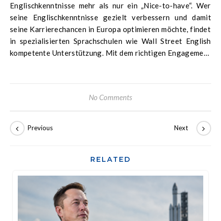
Englischkenntnisse mehr als nur ein „Nice-to-have“. Wer
seine Englischkenntnisse gezielt verbessern und damit
seine Karrierechancen in Europa optimieren möchte, findet
in spezialisierten Sprachschulen wie Wall Street English
kompetente Unterstützung. Mit dem richtigen Engagement
und einer effektiven Lernmethode kann jeder seine
sprachlichen Fähigkeiten auf ein professionelles Niveau
bringen und sich so für die Herausforderungen des
No Comments
internationalen Arbeitsmarktes wappnen.
RELATED