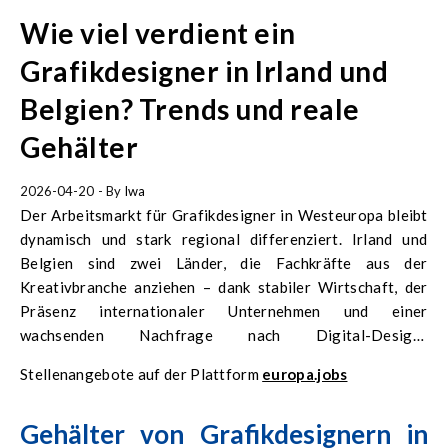
Wie viel verdient ein
Grafikdesigner in Irland und
Belgien? Trends und reale
Gehälter
2026-04-20
- By
Iwa
Der Arbeitsmarkt für Grafikdesigner in Westeuropa bleibt
dynamisch und stark regional differenziert. Irland und
Belgien sind zwei Länder, die Fachkräfte aus der
Kreativbranche anziehen – dank stabiler Wirtschaft, der
Präsenz internationaler Unternehmen und einer
wachsenden Nachfrage nach Digital-Design-
Dienstleistungen. Unterschiede bei Gehältern,
Stellenangebote auf der Plattform
europa.jobs
Lebenshaltungskosten und der Struktur des Arbeitsmarktes
führen jedoch dazu, dass die tatsächlichen Einkommen in
Gehälter von Grafikdesignern in
beiden Ländern deutlich variieren können.