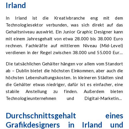
Irland
In Irland ist die Kreativbranche eng mit dem
Technologiesektor verbunden, was sich direkt auf das
Gehaltsniveau auswirkt. Ein Junior Graphic Designer kann
mit einem Jahresgehalt von etwa 28.000 bis 38.000 Euro
rechnen. Fachkräfte auf mittlerem Niveau (Mid-Level)
verdienen in der Regel zwischen 38.000 und 55.000 Euro,
während Senior-Designer und UX/UI-Spezialisten häufig
Die tatsächlichen Gehälter hängen vor allem vom Standort
mehr als 60.000 Euro jährlich verdienen.
ab – Dublin bietet die höchsten Einkommen, aber auch die
höchsten Lebenshaltungskosten. In kleineren Städten sind
die Gehälter etwas niedriger, dafür ist es einfacher, eine
stabile Anstellung zu finden. Außerdem bieten
Technologieunternehmen und Digital-Marketing-
Agenturen häufig zusätzliche Benefits wie private
Krankenversicherung oder Weiterbildungsbudgets.
Durchschnittsgehalt eines
Grafikdesigners in Irland und