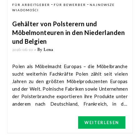
-
-
FÜR ARBEITGEBER
FÜR BEWERBER
NAJNOWSZE
WIADOMOŚCI
Gehälter von Polsterern und
Möbelmonteuren in den Niederlanden
und Belgien
2026-06-10
- By
Lena
Polen als Möbelmacht Europas – die Möbelbranche
sucht weiterhin Fachkräfte Polen zählt seit vielen
Jahren zu den größten Möbelproduzenten Europas
und der Welt. Polnische Fabriken sowie Unternehmen
der Polsterbranche exportieren ihre Produkte unter
anderem nach Deutschland, Frankreich, in die
Niederlande und nach Großbritannien. Nach
Branchendaten gehört Polen zu den weltweit
WEITERLESEN
führenden Möbelexporteuren, und die Möbelindustrie
ist ein wichtiger Bestandteil der polnischen