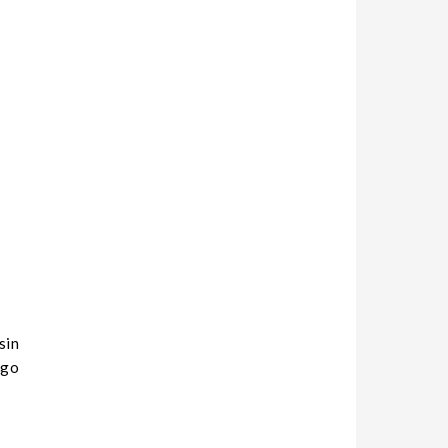
sin
igo