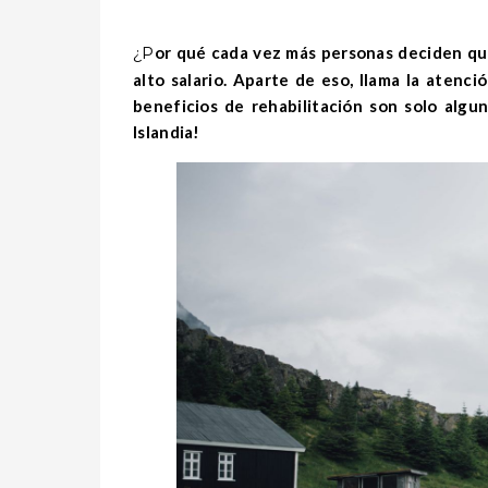
¿Por qué cada vez más personas deciden quedarse en Islandia de forma permanente? En primer lugar por el
alto salario. Aparte de eso, llama la atenció
beneficios de rehabilitación son solo algu
Islandia!