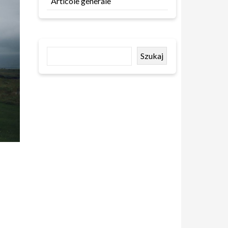
Articole generale
Szukaj
!