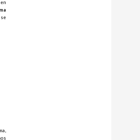
 en
ima
 se
ma,
nos