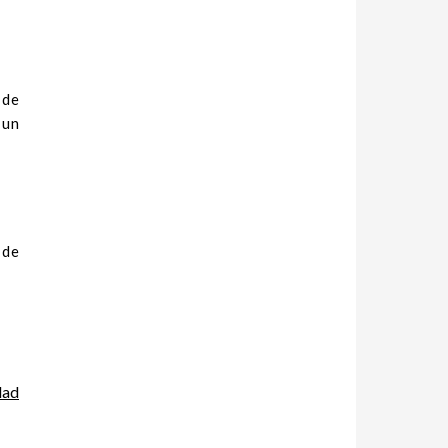
 de
 un
 de
dad