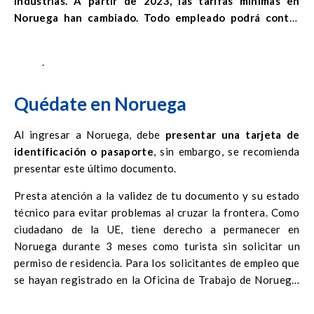
industrias. A partir de 2023, las tarifas mínimas en
Noruega han cambiado. Todo empleado podrá contar
con aumentos salariales, entre otros, provenientes de
las industrias de la construcción, transporte, limpieza y
.
turismo, así como de la industria pesquera y de
construcción naval.
Quédate en Noruega
Al ingresar a Noruega, debe
presentar una tarjeta de
identificación o pasaporte
, sin embargo, se recomienda
presentar este último documento.
Presta atención a la validez de tu documento y su estado
técnico para evitar problemas al cruzar la frontera. Como
ciudadano de la UE, tiene derecho a permanecer en
Noruega durante 3 meses como turista sin solicitar un
permiso de residencia. Para los solicitantes de empleo que
se hayan registrado en la Oficina de Trabajo de Noruega,
la estancia puede ser de hasta 6 meses. Después de este
período, se debe presentar inmediatamente una solicitud