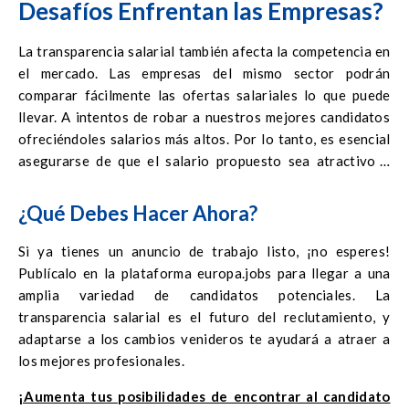
Desafíos Enfrentan las Empresas?
insatisfactorio.
La transparencia salarial también afecta la competencia en
el mercado. Las empresas del mismo sector podrán
comparar fácilmente las ofertas salariales lo que puede
llevar. A intentos de robar a nuestros mejores candidatos
ofreciéndoles salarios más altos. Por lo tanto, es esencial
asegurarse de que el salario propuesto sea atractivo y
competitivo. ¡Recuerda que actualmente estamos en un
mercado de candidatos, y competir con éxito por el talento
¿Qué Debes Hacer Ahora?
es clave para el éxito!
Si ya tienes un anuncio de trabajo listo, ¡no esperes!
Publícalo en la plataforma europa.jobs para llegar a una
amplia variedad de candidatos potenciales. La
transparencia salarial es el futuro del reclutamiento, y
adaptarse a los cambios venideros te ayudará a atraer a
los mejores profesionales.
¡Aumenta tus posibilidades de encontrar al candidato