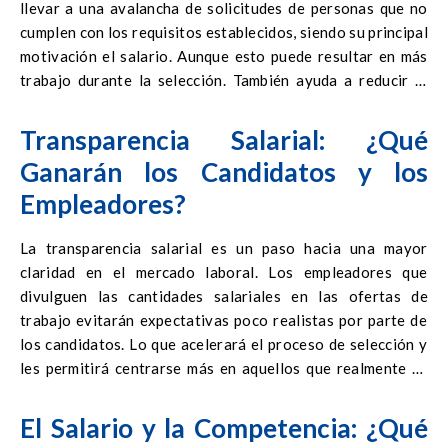
llevar a una avalancha de solicitudes de personas que no
cumplen con los requisitos establecidos, siendo su principal
motivación el salario. Aunque esto puede resultar en más
trabajo durante la selección. También ayuda a reducir el
riesgo de «perder tiempo» tanto para los candidatos como
para los reclutadores si el salario no cumple con las
Transparencia Salarial: ¿Qué
expectativas de ambas partes.
Ganarán los Candidatos y los
Empleadores?
La transparencia salarial es un paso hacia una mayor
claridad en el mercado laboral. Los empleadores que
divulguen las cantidades salariales en las ofertas de
trabajo evitarán expectativas poco realistas por parte de
los candidatos. Lo que acelerará el proceso de selección y
les permitirá centrarse más en aquellos que realmente se
ajustan al puesto. Los candidatos sabrán qué esperar y no
tendrán que invertir su tiempo en procesos de contratación
El Salario y la Competencia: ¿Qué
que finalmente fracasan debido a un salario