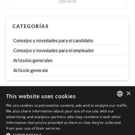
2026-04-08
CATEGORÍAS
Consejos y novedades para el candidato
Consejos y novedades para el empleador
Artículos generales
Articole generale
×
This website uses cookies
Szukaj
We use cookies to personalise content, ads and to analyse our traffic.
ENGLISH
We also share information about your use of our site with our
advertising and analytics partners who may combine it with other
POLISH
information that you’ve provided to them or that they’ve collected
from your use of their services.