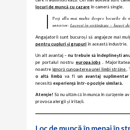
locuri de muncă cu cazare
în cameră single.
Poți afla mai multe despre locurile de 
anterior:
Lucrezi în străinătate – locuri d
Angajatorii sunt bucuroși să angajeze mai mulț
pentru cupluri și grupuri
în această industrie.
Un alt avantaj –
nu trebuie să îndeplinești an
pe portalul nostru
europa.jobs
. Majoritatea
noastre
ignoră cunoașterea unei limbi străine
.
o altă limbă
va fi
un avantaj suplimentar
necesită
experiență într-o poziție similară.
Atenţie!
Să nu uităm că în munca în curățenie av
provoca alergii și iritații.
Loc de muncă în menaj în st