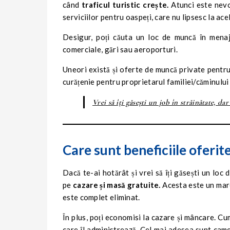
când
traficul turistic crește.
Atunci este nevo
serviciilor pentru oaspeți, care nu lipsesc la ac
Desigur, poți căuta un loc de muncă în mena
comerciale, gări sau aeroporturi.
Uneori există și oferte de muncă private pentru 
curățenie pentru proprietarul familiei/căminulu
Vrei să îți găsești un job în străinătate, da
Care sunt beneficiile oferit
Dacă te-ai hotărât și vrei să îți găsești un loc
pe
cazare și masă gratuite.
Acesta este un mar
este complet eliminat.
În plus, poți economisi la cazare și mâncare. C
care îl administrează. Cel mai adesea sunt cam