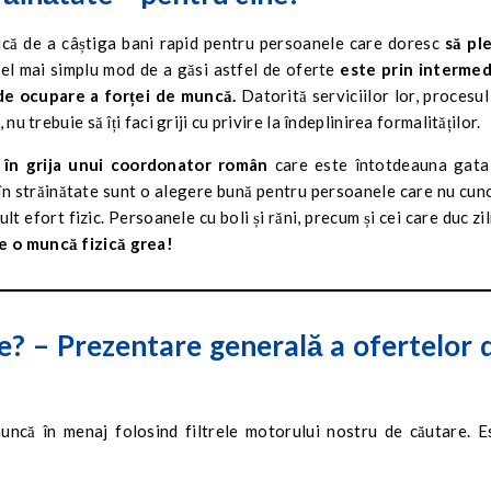
ică de a câștiga bani rapid pentru persoanele care doresc
să pl
Cel mai simplu mod de a găsi astfel de oferte
este prin intermed
 de ocupare a forței de muncă.
Datorită serviciilor lor, procesul
nu trebuie să îți faci griji cu privire la îndeplinirea formalităților.
i
în grija unui coordonator român
care este întotdeauna gata
 în străinătate sunt o alegere bună pentru persoanele care nu cun
t efort fizic. Persoanele cu boli și răni, precum și cei care duc zil
e o muncă fizică grea!
ie? – Prezentare generală a ofertelor 
uncă în menaj folosind filtrele motorului nostru de căutare. E