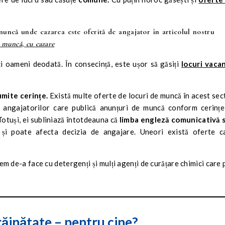
muncă unde cazarea este oferită de angajator în articolul nostru
e muncă, cu cazare
i oameni deodată. În consecință, este ușor să găsiți
locuri vaca
umite cerințe.
Există multe oferte de locuri de muncă în acest sec
 angajatorilor care publică anunțuri de muncă conform cerințe
 Totuși, ei subliniază întotdeauna că
limba engleză comunicativă 
și poate afecta decizia de angajare. Uneori există oferte c
em de-a face cu detergenți și mulți agenți de curățare chimici care 
răinătate
–
pentru cine?