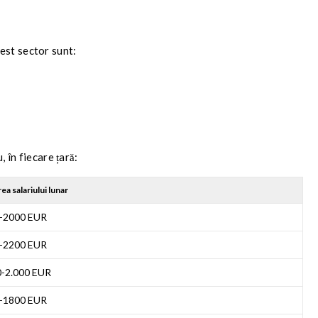
est sector sunt:
, în fiecare țară:
ea salariului lunar
-2000 EUR
-2200 EUR
0-2.000 EUR
-1800 EUR