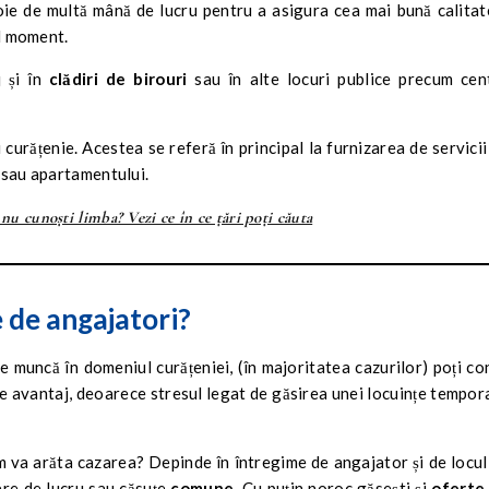
ie de multă mână de lucru pentru a asigura cea mai bună calitat
el moment.
j și în
clădiri de birouri
sau în alte locuri publice precum cen
curățenie. Acestea se referă în principal la furnizarea de servicii
i sau apartamentului.
r nu cunoști limba? Vezi ce în ce țări poți căuta
e de angajatori?
 de muncă în domeniul curățeniei, (în majoritatea cazurilor) poți co
e avantaj, deoarece stresul legat de găsirea unei locuințe tempor
um va arăta cazarea? Depinde în întregime de angajator și de locul
ere de lucru sau căsuțe
comune.
Cu puțin noroc găsești și
oferte