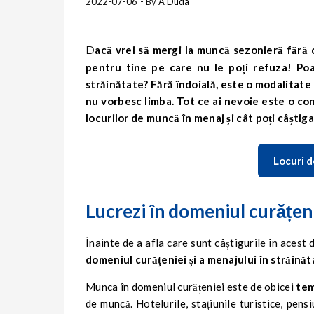
2022-07-06
- By
A Duda
Dacă vrei să mergi la muncă sezonieră fără calificări speciale sau cunoștințe de limbă străină – avem oferte
pentru tine pe care nu le poți refuza! Poa
străinătate? Fără îndoială, este o modalitate
nu vorbesc limba. Tot ce ai nevoie este o con
locurilor de muncă în menaj și cât poți câștiga
Locuri d
Lucrezi în domeniul curățenie
Înainte de a afla care sunt câștigurile în acest
domeniul curățeniei și a menajului în străinăt
Munca în domeniul curățeniei este de obicei
tem
de muncă. Hotelurile, stațiunile turistice, pens