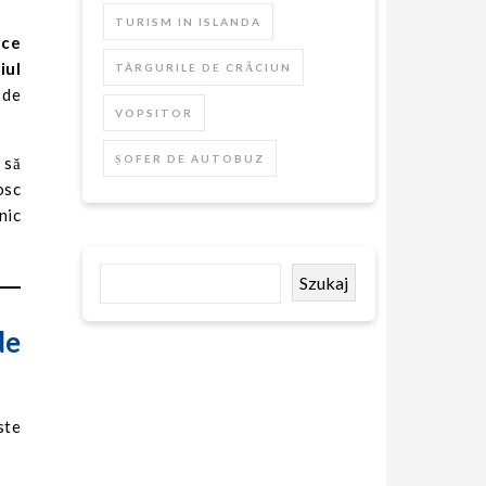
TURISM IN ISLANDA
ece
iul
TÂRGURILE DE CRĂCIUN
 de
VOPSITOR
ȘOFER DE AUTOBUZ
 să
osc
nic
Szukaj
de
ste