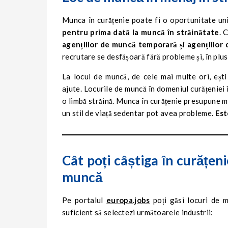
Munca în curățenie poate fi o oportunitate un
pentru prima dată la muncă în străinătate
. 
agențiilor de muncă temporară și agențiilor
recrutare se desfășoară fără probleme și, în plus, 
La locul de muncă, de cele mai multe ori, eșt
ajute. Locurile de muncă în domeniul curățeniei
o limbă străină. Munca în curățenie presupune mul
un stil de viață sedentar pot avea probleme.
Est
Cât poți câștiga în curățen
muncă
Pe portalul
europa.jobs
poți găsi locuri de m
suficient să selectezi următoarele industrii: