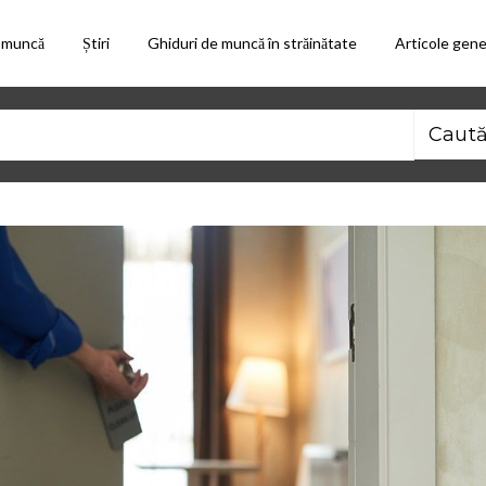
 muncă
Știri
Ghiduri de muncă în străinătate
Articole gene