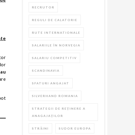
RECRUTOR
REGULI DE CALATORIE
RUTE INTERNATIONALE
nte
SALARIILE ÎN NORVEGIA
tor
SALARIU COMPETITIV
lor
SCANDINAVIA
sau
are
SFATURI ANGAJAT
SILVERHAND ROMANIA
pot
STRATEGII DE REȚINERE A
ANAGAJAȚILOR
STRĂINI
SUDOR EUROPA