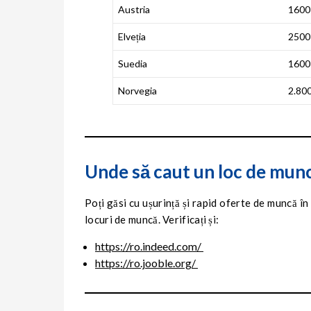
Austria
1600
Elveția
2500
Suedia
1600
Norvegia
2.80
Unde să caut un loc de mun
Poți găsi cu ușurință și rapid oferte de muncă î
locuri de muncă. Verificați și:
https://ro.indeed.com/
https://ro.jooble.org/