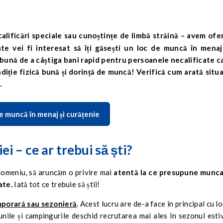
te vei fi interesat să îți găsești un loc de muncă în menaj
 bună de a câștiga bani rapid pentru persoanele necalificate c
diție fizică bună și dorință de muncă! Verifică cum arată situa
.
e muncă în menaj și curățenie
i – ce ar trebui să ști?
 domeniu, să aruncăm o privire mai
atentă la ce presupune munca
ate.
Iată tot ce trebuie să știi!
porară sau sezonieră
. Acest lucru are de-a face în principal cu lo
iunile și campingurile deschid recrutarea mai ales în sezonul estiv