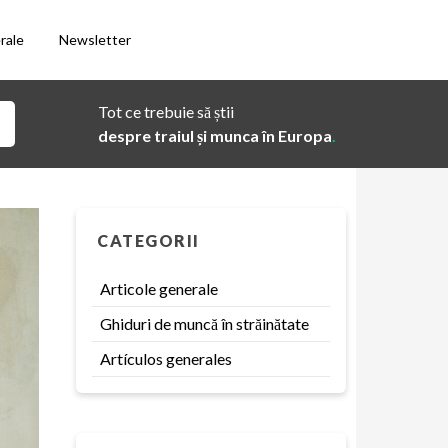
rale
Newsletter
Tot ce trebuie să știi
despre traiul și munca în Europa
.
CATEGORII
Articole generale
Ghiduri de muncă în străinătate
Artículos generales