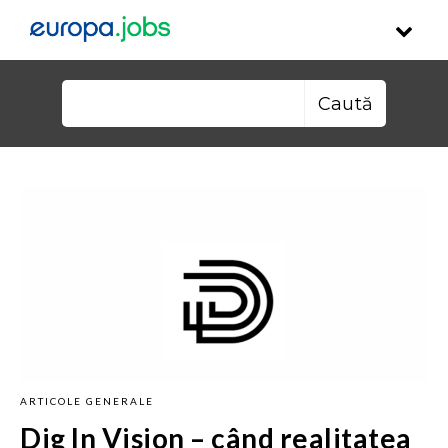
Skip to content
Caută după:
ARTICOLE GENERALE
Dig In Vision – când realitatea