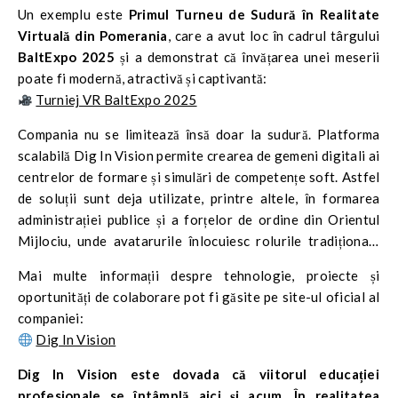
Un exemplu este
Primul Turneu de Sudură în Realitate
Virtuală din Pomerania
, care a avut loc în cadrul târgului
BaltExpo 2025
și a demonstrat că învățarea unei meserii
poate fi modernă, atractivă și captivantă:
Turniej VR BaltExpo 2025
Compania nu se limitează însă doar la sudură. Platforma
scalabilă Dig In Vision permite crearea de gemeni digitali ai
centrelor de formare și simulări de competențe soft. Astfel
de soluții sunt deja utilizate, printre altele, în formarea
administrației publice și a forțelor de ordine din Orientul
Mijlociu, unde avatarurile înlocuiesc rolurile tradiționale
ale instructorilor.
Mai multe informații despre tehnologie, proiecte și
oportunități de colaborare pot fi găsite pe site-ul oficial al
companiei:
Dig In Vision
Dig In Vision este dovada că viitorul educației
profesionale se întâmplă aici și acum. În realitatea