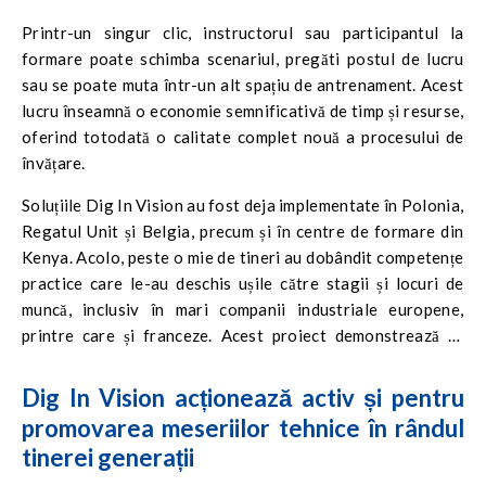
Printr-un singur clic, instructorul sau participantul la
formare poate schimba scenariul, pregăti postul de lucru
sau se poate muta într-un alt spațiu de antrenament. Acest
lucru înseamnă o economie semnificativă de timp și resurse,
oferind totodată o calitate complet nouă a procesului de
învățare.
Soluțiile Dig In Vision au fost deja implementate în Polonia,
Regatul Unit și Belgia, precum și în centre de formare din
Kenya. Acolo, peste o mie de tineri au dobândit competențe
practice care le-au deschis ușile către stagii și locuri de
muncă, inclusiv în mari companii industriale europene,
printre care și franceze. Acest proiect demonstrează că
tehnologia VR nu doar că poate acoperi deficitul de forță
de muncă din Europa, ci poate sprijini și dezvoltarea
Dig In Vision acționează activ și pentru
piețelor locale ale muncii din afara granițelor sale.
promovarea meseriilor tehnice în rândul
tinerei generații