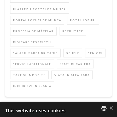
PLASARE A FORTEI DE MUNCA
PORTAL LOCURI DE MUNCA
POTAL JOBURI
PROFESIA DE MĂCELAR
RECRUTARE
RIDICARE RESTRICTII
SALARII MAREA BRITANIE
SCHELE
SENIORI
SERVICII ADITIONALE
SFATURI CARIERA
TAXE SI IMPOZITE
VIATA IN ALTA TARA
ÎNCHIRIEZI ÎN SPANIA
×
This website uses cookies
Szukaj