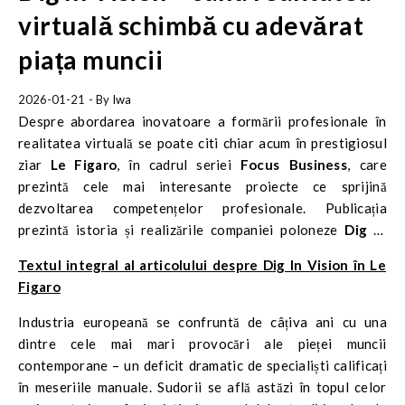
virtuală schimbă cu adevărat
piața muncii
2026-01-21
- By
Iwa
Despre abordarea inovatoare a formării profesionale în
realitatea virtuală se poate citi chiar acum în prestigiosul
ziar
Le Figaro
, în cadrul seriei
Focus Business
, care
prezintă cele mai interesante proiecte ce sprijină
dezvoltarea competențelor profesionale. Publicația
prezintă istoria și realizările companiei poloneze
Dig In
Vision
, arătând cum tehnologia modernă poate răspunde în
Textul integral al articolului despre Dig In Vision în Le
mod concret provocărilor globale ale pieței muncii.
Figaro
Industria europeană se confruntă de câțiva ani cu una
dintre cele mai mari provocări ale pieței muncii
contemporane – un deficit dramatic de specialiști calificați
în meseriile manuale. Sudorii se află astăzi în topul celor