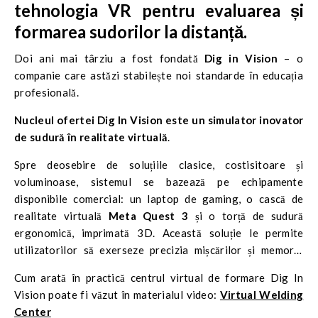
tehnologia VR pentru evaluarea și
formarea sudorilor la distanță.
Doi ani mai târziu a fost fondată
Dig in Vision
– o
companie care astăzi stabilește noi standarde în educația
profesională.
Nucleul ofertei Dig In Vision este un simulator inovator
de sudură în realitate virtuală
.
Spre deosebire de soluțiile clasice, costisitoare și
voluminoase, sistemul se bazează pe echipamente
disponibile comercial: un laptop de gaming, o cască de
realitate virtuală
Meta Quest 3
și o torță de sudură
ergonomică, imprimată 3D. Această soluție le permite
utilizatorilor să exerseze precizia mișcărilor și memoria
musculară într-un mediu sigur și complet controlat, fără
Cum arată în practică centrul virtual de formare Dig In
consum de materiale și fără a fi necesară organizarea unei
Vision poate fi văzut în materialul video:
Virtual Welding
infrastructuri tehnice costisitoare.
Center