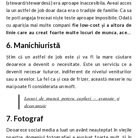
(steward/stewardesă) era aproape inaccesibila. Aveai acces
la un astfel de job doar daca era o tradiție de familie. Ca sa
te poti angaja treceai niște teste aproape imposibile. Odată
cu apariția mai multe compani
fie low-cost și a altora de
linie care au creat foarte multe locuri de munca, acest
job a devenit mult mai accesibil și foarte cerut.
6. Manichiuristă
Știm că un astfel de job este și va fi la mare căutare
deoarece a devenit o necesitate. Este un serviciu ce a
devenit necesar tuturor, indiferent de nivelul veniturilor
sau a sexelor. La fel ca și cea de frizer, această meserie nu
mai poate fi considerata un moft.
Locuri de muncă pentru cupluri – avantaje și
dezavantaje
7. Fotograf
Deoarece social media a luat un avânt neașteptat în viețile
noastre, domeniul fotografiei a evoluat foarte mult. Și în