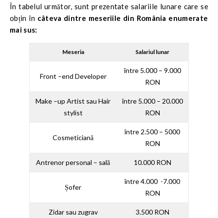
v-a ocupa acest job are o gândire analitică, abilități de
În tabelul următor, sunt prezentate salariile lunare care se
logică și matematică. Activitatea este legată de partea din
obțin în
câteva dintre meseriile din România enumerate
spatele site-ului utilizând baze de date și informații de
mai sus:
securitate cibernetica.
Meseria
Salariul lunar
între 5.000 – 9.000
Front –end Developer
RON
Make –up Artist sau Hair
între 5.000 – 20.000
stylist
RON
între 2.500 – 5000
Cosmeticiană
RON
Antrenor personal – sală
10.000 RON
între 4.000 -7.000
Șofer
RON
Zidar sau zugrav
3.500 RON