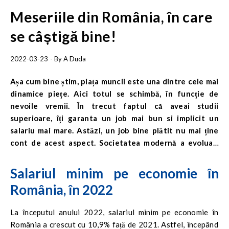
Meseriile din România, în care
se câștigă bine!
2022-03-23
- By
A Duda
Așa cum bine știm, piața muncii este una dintre cele mai
dinamice piețe. Aici totul se schimbă, în funcție de
nevoile vremii. În trecut faptul că aveai studii
superioare, îți garanta un job mai bun si implicit un
salariu mai mare. Astăzi, un job bine plătit nu mai ține
cont de acest aspect. Societatea modernă a evoluat,
fiind preponderent bazată pe consumerism. Acest lucru
a determinat ca anumite meserii în care nu ai nevoie de
Salariul minim pe economie în
studii superioare și care se bazează doar pe abilitățile și
România, în 2022
hobby-urile fiecăruia, au ajuns să fie unele dintre cele
mai bine plătite meserii. Care sunt meseriile din
La începutul anului 2022, salariul minim pe economie în
România, în care se câștigă bine? Află mai multe în
România a crescut cu 10,9% față de 2021. Astfel, începând
cadrul articolului.