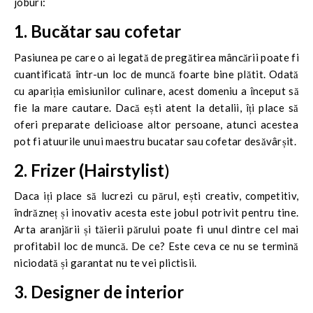
joburi:
1. Bucătar sau cofetar
Pasiunea pe care o ai legată de pregătirea mâncării poate fi
cuantificată într-un loc de muncă foarte bine plătit. Odată
cu apariția emisiunilor culinare, acest domeniu a început să
fie la mare cautare. Dacă ești atent la detalii, îți place să
oferi preparate delicioase altor persoane, atunci acestea
pot fi atuurile unui maestru bucatar sau cofetar desăvârșit.
2. Frizer (Hairstylist
)
Daca iți place să lucrezi cu părul, ești creativ, competitiv,
îndrăzneț și inovativ acesta este jobul potrivit pentru tine.
Arta aranjării și tăierii părului poate fi unul dintre cel mai
profitabil loc de muncă. De ce? Este ceva ce nu se termină
niciodată și garantat nu te vei plictisii.
3. Designer de interior