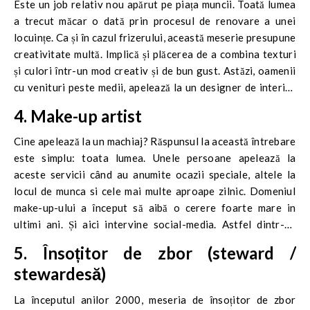
Este un job relativ nou apărut pe piața muncii. Toată lumea
a trecut măcar o dată prin procesul de renovare a unei
locuințe. Ca și în cazul frizerului, această meserie presupune
creativitate multă. Implică și plăcerea de a combina texturi
și culori într-un mod creativ și de bun gust. Astăzi, oamenii
cu venituri peste medii, apelează la un designer de interior
pentru a fi siguri că ceea ce își doresc se potrivește cu
4. Make-up artist
locuința.
Cine apelează la un machiaj? Răspunsul la această întrebare
este simplu: toata lumea. Unele persoane apelează la
aceste servicii când au anumite ocazii speciale, altele la
locul de munca si cele mai multe aproape zilnic. Domeniul
make-up-ului a început să aibă o cerere foarte mare in
ultimi ani. Și aici intervine social-media. Astfel dintr-un
simplu hobby poți să ajungi să ai o meserie.
5. Însoțitor de zbor (steward /
stewardesă)
La începutul anilor 2000, meseria de însoțitor de zbor