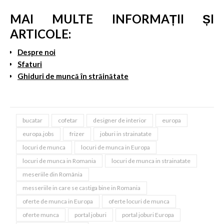
MAI MULTE INFORMAȚII ȘI
ARTICOLE:
Despre noi
Sfaturi
Ghiduri de muncă în străinătate
bucatar
cofetar
designer de interior
europa
europa.jobs
frizer
joburi in strainatate
locuri de munca
locuri de munca in Europa
locuri de munca in Romania
locuri de munca in strainatate
meseriile din România
messeriile in care se castiga bine in Romania
oferte de munca in Europa
oferte locuri de munca
oferte munca
portal joburi
portal joburi Europa