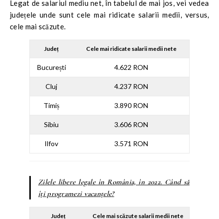
Legat de salariul mediu net, în tabelul de mai jos, vei vedea
județele unde sunt cele mai ridicate salarii medii, versus,
cele mai scăzute.
Județ
Cele mai ridicate salarii medii nete
București
4.622 RON
Cluj
4.237 RON
Timiș
3.890 RON
Sibiu
3.606 RON
Ilfov
3.571 RON
Zilele libere legale în România, în 2022. Când să
îți programezi vacanțele?
Județ
Cele mai scăzute salarii medii nete