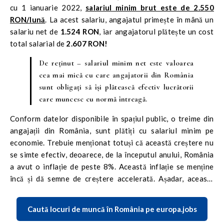
cu 1 ianuarie 2022,
salariul minim brut este de 2.550
RON/lună
. La acest salariu, angajatul primește în mână un
salariu net de
1.524 RON
, iar angajatorul plătește un cost
total salarial de
2.607 RON!
De reținut –
salariul minim net
este valoarea
cea mai mică cu care angajatorii din România
sunt obligați să își plătească efectiv lucrătorii
care muncesc cu normă întreagă.
Conform datelor disponibile în spațiul public, o treime din
angajații din România, sunt plătiți cu salariul minim pe
economie. Trebuie menționat totuși că această creștere nu
se simte efectiv, deoarece, de la începutul anului, România
a avut o inflație de peste 8%. Această inflație se menține
încă și dă semne de creștere accelerată. Așadar, această
creștere salarială a fost „înghițită” de noile scumpiri.
Caută locuri de muncă în România pe europa.jobs