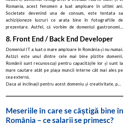
Romania, acest fenomen a luat amploare în ultimi ani.
Societate devenind una de consum, este tentata sa
achiziționeze lucruri ce arata bine în fotografiile de
prezentare. Astfel, că vorbim de domeniul gastronomic,
îmbrăcăminte, toată lumea se uita mai întâi la cum arata în
8. Front End / Back End Developer
poze. De asemenea, evenimentele sunt prezentate
publicului larg tot prin intermediul unor imagini foto.
Domeniul IT a luat o mare amploare în România și nu numai.
Astăzi este unul dintre cele mai bine plătite domenii.
Românii sunt recunoscuți pentru capacitățile lor și sunt la
mare cautare atât pe piața muncii interne cât mai ales pe
cea externă.
Daca ai inclinații pentru acest domeniu și creativitate, poți
încerca jobul de Front End Developer. Acest job se ocupă
de interfețele site-urilor (partea pe care o vezi cand
deschizi un site). Ca limbaje de programare vei utiliza cu
Meseriile în care se câștigă bine în
HTML, CSS și JavaScript, dar treptat poți avansa învățând și
România – ce salarii se primesc?
altele.
Jobul de Back End Developer, presupune ca persoana care