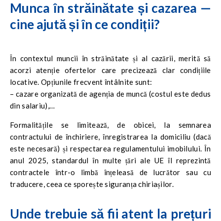
München. O cameră poate fi găsită de la 350–500 de euro.
Munca în străinătate și cazarea —
Belgia
– Anvers și Limburg oferă mai multe locuințe pentru
cine ajută și în ce condiții?
muncitori decât Bruxelles.
Cehia
– Ostrava sau Plzeň sunt orașe bune pentru
lucrătorii din producție și depozite, cu costuri de închiriere
În contextul muncii în străinătate și al cazării, merită să
mai mici decât în Praga.
acorzi atenție ofertelor care precizează clar condițiile
locative. Opțiunile frecvent întâlnite sunt:
– cazare organizată de agenția de muncă (costul este dedus
din salariu),
– locuințe partajate cu alți angajați,
Formalitățile se limitează, de obicei, la semnarea
– sprijin în găsirea unei locuințe private după sosire.
contractului de închiriere, înregistrarea la domiciliu (dacă
este necesară) și respectarea regulamentului imobilului. În
anul 2025, standardul în multe țări ale UE îl reprezintă
contractele într-o limbă înțeleasă de lucrător sau cu
traducere, ceea ce sporește siguranța chiriașilor.
Unde trebuie să fii atent la prețuri