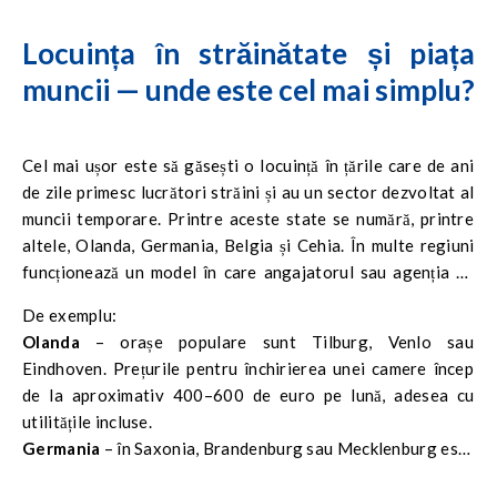
Locuința în străinătate și piața
muncii — unde este cel mai simplu?
Cel mai ușor este să găsești o locuință în țările care de ani
de zile primesc lucrători străini și au un sector dezvoltat al
muncii temporare. Printre aceste state se numără, printre
altele, Olanda, Germania, Belgia și Cehia. În multe regiuni
funcționează un model în care angajatorul sau agenția de
muncă ajută la organizarea cazării, în special pentru muncile
De exemplu:
fizice, din producție sau logistică.
Olanda
– orașe populare sunt Tilburg, Venlo sau
Eindhoven. Prețurile pentru închirierea unei camere încep
de la aproximativ 400–600 de euro pe lună, adesea cu
utilitățile incluse.
Germania
– în Saxonia, Brandenburg sau Mecklenburg este
mai ușor să găsești o locuință mai ieftină decât în Berlin sau