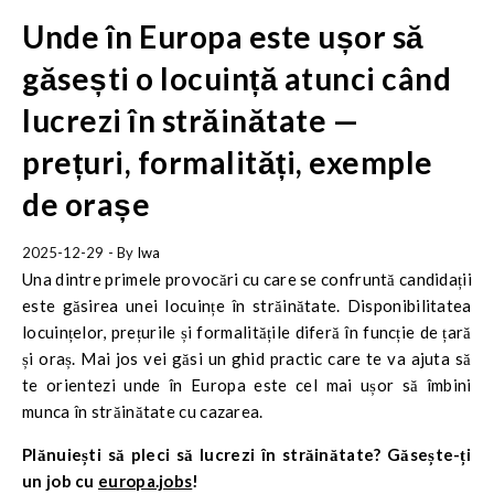
Unde în Europa este ușor să
găsești o locuință atunci când
lucrezi în străinătate —
prețuri, formalități, exemple
de orașe
2025-12-29
- By
Iwa
Una dintre primele provocări cu care se confruntă candidații
este găsirea unei locuințe în străinătate. Disponibilitatea
locuințelor, prețurile și formalitățile diferă în funcție de țară
și oraș. Mai jos vei găsi un ghid practic care te va ajuta să
te orientezi unde în Europa este cel mai ușor să îmbini
munca în străinătate cu cazarea.
Plănuiești să pleci să lucrezi în străinătate? Găsește-ți
un job cu
europa.jobs
!