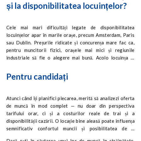
și la disponibilitatea locuințelor?
Cele mai mari dificultăți legate de disponibilitatea
locuințelor apar în marile orașe, precum Amsterdam, Paris
sau Dublin. Prețurile ridicate și concurența mare fac ca,
pentru muncitorii fizici, orașele mai mici și regiunile
industriale să fie o alegere mai bună. Acolo locuința în
străinătate este mai ușor de găsit, iar deplasările la muncă
sunt mai scurte și mai ieftine.
Pentru candidați
Atunci când îți planifici plecarea, merită să analizezi oferta
de muncă în mod complet — nu doar din perspectiva
tarifului orar, ci și a costurilor reale de trai și a
disponibilității cazării. O locație bine aleasă poate influența
semnificativ confortul muncii și posibilitatea de a
economisi.
Dacă ești în căutarea unui loc de muncă în străinătate,