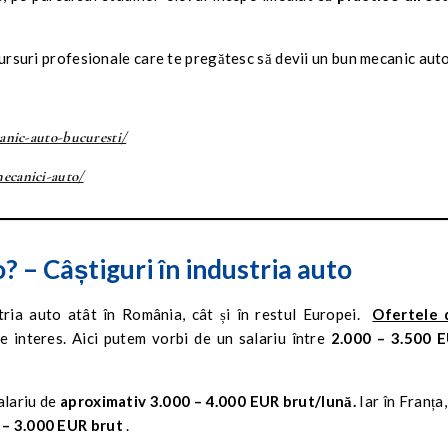
 cursuri profesionale care te pregătesc să devii un bun mecanic aut
canic-auto-bucuresti/
mecanici-auto/
? – Câștiguri în industria auto
ria auto atât în ​​România, cât și în restul Europei.
Ofertele 
 interes. Aici putem vorbi de un salariu între
2.000 – 3.500 
salariu de
aproximativ 3.000 – 4.000 EUR brut/lună.
Iar în Franța
 – 3.000 EUR brut
.