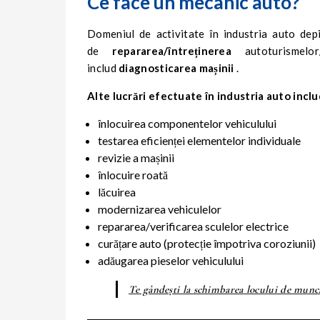
Ce face un mecanic auto?
Domeniul de activitate în industria auto de
de
repararea/întreținerea
autoturismelor
includ
diagnosticarea mașinii
.
Alte lucrări efectuate în industria auto inclu
înlocuirea componentelor vehiculului
testarea eficienței elementelor individuale
revizie a mașinii
înlocuire roată
lăcuirea
modernizarea vehiculelor
repararea/verificarea sculelor electrice
curățare auto (protecție împotriva coroziunii)
adăugarea pieselor vehiculului
Te gândești la schimbarea locului de muncă