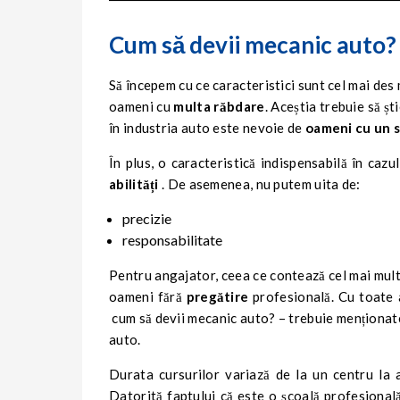
Cum să devii mecanic auto?
Să începem cu ce caracteristici sunt cel mai des
oameni cu
multa răbdare
. Aceștia trebuie să șt
în industria auto este nevoie de
oameni cu un s
În plus, o caracteristică indispensabilă în cazu
abilități
. De asemenea, nu putem uita de:
precizie
responsabilitate
Pentru angajator, ceea ce contează cel mai mul
oameni fără
pregătire
profesională. Cu toate 
cum să devii mecanic auto?
– trebuie menționa
auto.
Durata cursurilor variază de la un centru la 
Datorită faptului că este o școală profesională