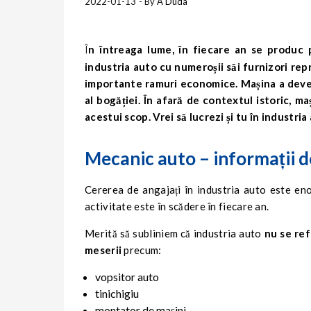
2022-01-13
- By
A Duda
În întreaga lume, în fiecare an se produc peste 100 de milioane de autoturisme și autoutilitare. Astfel,
industria auto cu numeroșii săi furnizori repr
importante ramuri economice. Mașina a deveni
al bogăției. În afară de contextul istoric, m
acestui scop. Vrei să lucrezi și tu în industr
Mecanic auto – informații d
Cererea de angajați în industria auto este eno
activitate este în scădere în fiecare an.
Merită să subliniem că industria auto
nu se re
meserii
precum:
vopsitor auto
tinichigiu
montator de mașini