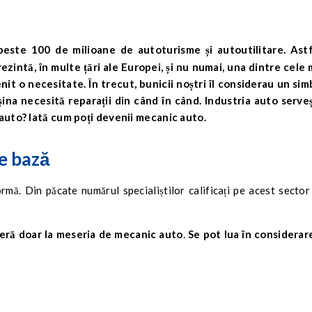
ezintă, în multe țări ale Europei, și nu numai, una dintre cele 
t o necesitate. În trecut, bunicii noștri îl considerau un sim
așina necesită reparații din când în când. Industria auto serve
ia auto? Iată cum poți devenii mecanic auto.
e bază
rmă. Din păcate numărul specialiștilor calificați pe acest sector
feră doar la meseria de mecanic auto
.
Se pot lua în considerare