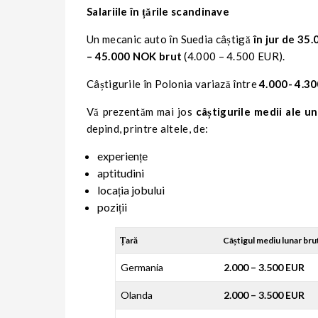
Salariile în țările scandinave
Un mecanic auto în Suedia câștigă
în jur de 35
– 45.000 NOK brut
(4.000 – 4.500 EUR).
Câștigurile în Polonia variază între
4.000- 4.30
Vă prezentăm mai jos
câștigurile medii ale u
depind, printre altele, de:
experiențe
aptitudini
locația jobului
poziții
Țară
Câștigul mediu lunar bru
Germania
2.000 – 3.500 EUR
Olanda
2.000 – 3.500 EUR