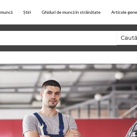
 muncă
Știri
Ghiduri de muncă în străinătate
Articole gene