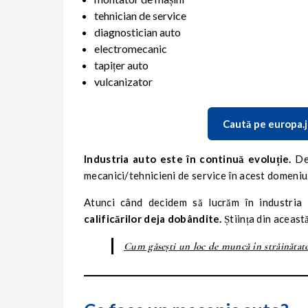
tehnician de service
diagnostician auto
electromecanic
tapițer auto
vulcanizator
Caută pe europa.j
Industria auto este în continuă evoluție.
De
mecanici/tehnicieni de service în acest domeniu
Atunci când decidem să lucrăm în industria 
calificărilor deja dobândite.
Știința din aceast
Cum găsești un loc de muncă în străinătate