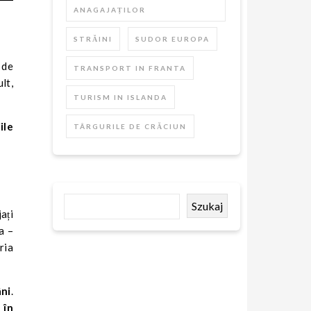
ANAGAJAȚILOR
STRĂINI
SUDOR EUROPA
 de
TRANSPORT IN FRANTA
lt,
TURISM IN ISLANDA
ile
TÂRGURILE DE CRĂCIUN
Szukaj
ați
a –
ria
ni
.
 în