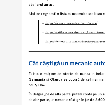
atelierul auto
.
Mai jos regăsești o listă cu mai multe școli sau
–
https://www.academiaauto.ro/acasa/
–
https://calificare-evaluare.ro/cursuri-me
–
https://www.autototal.ro/scoala-pentru-
Cât câștigă un mecanic auto
Există o mulțime de oferte de muncă în indust
Germania
și
Olanda
se bucură de cel mai mare
brut/lună
.
În Belgia , pe de altă parte, putem conta pe un 
de altă parte, un mecanic câștigă în jur
de 2.500