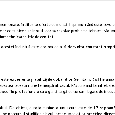
 menționate, în diferite oferte de muncă. In primul rând este nevoie
ie să comunice cu clientul , dar să rezolve probleme tehnice. Mai mu
imț tehnic/analitic dezvoltat
.
l acestei industrii este dorința de a-și
dezvolta constant propri
t este
experiența și abilitățile dobândite.
Se întâmplă să fie angaj
acestea, acesta nu este neapărat cazul. Răspunzând la întrebare
te
școlile profesionale
cu o gamă largă de cursuri legate de indust
altul. De obicei, durata minimă a unui curs este de
17 săptămâ
, pe parcursul studiilor elevul începe imediat să
practice direct