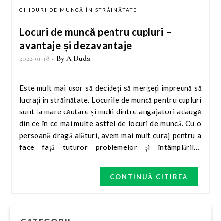
GHIDURI DE MUNCĂ ÎN STRĂINĂTATE
Locuri de muncă pentru cupluri –
avantaje și dezavantaje
2022-01-18
- By
A Duda
Este mult mai ușor să decideți să mergeți împreună să
lucrați în străinătate. Locurile de muncă pentru cupluri
sunt la mare căutare și mulți dintre angajatori adaugă
din ce în ce mai multe astfel de locuri de muncă. Cu o
persoană dragă alături, avem mai mult curaj pentru a
face față tuturor problemelor și întâmplărilor
posibile. Cum arată munca pentru cuplurile din
străinătate și la ce merită să fiți atenți atunci când vă
CONTINUĂ CITIREA
decideți pentru o călătorie comună? Să pleci în
străinătate cu partenerul de viață nu este un fenomen
nou. De ani de zile, angajatorii și agențiile de ocupare
a forței…