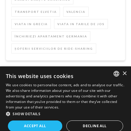
TRANSPORT ELVETIA
VALENCIA
VIATA IN GRECIA
VIATA IN TARILE DE JOS
ÎNCHIRIEZI APARTAMENT GERMANIA
ȘOFERII SERVICIILOR DE RIDE-SHARING
×
This website uses cookies
Szukaj
We use cookies to personalise content, ads and to analyse our traffic.
ENGLISH
We also share information about your use of our site with our
advertising and analytics partners who may combine it with other
POLISH
information that you’ve provided to them or that they’ve collected
from your use of their services.
SHOW DETAILS
ACCEPT ALL
DECLINE ALL
Graceful Theme by
Optima Themes