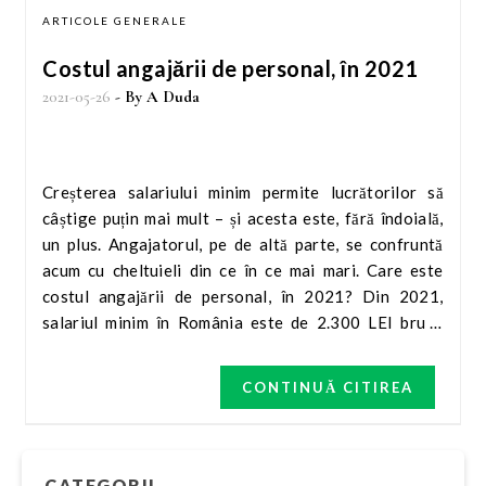
ARTICOLE GENERALE
Costul angajării de personal, în 2021
2021-05-26
- By
A Duda
Creșterea salariului minim permite lucrătorilor să
câștige puțin mai mult – și acesta este, fără îndoială,
un plus. Angajatorul, pe de altă parte, se confruntă
acum cu cheltuieli din ce în ce mai mari. Care este
costul angajării de personal, în 2021? Din 2021,
salariul minim în România este de 2.300 LEI brut .
Comparativ cu anul precedent, salariul minim a fost
majorat cu 40 LEI. Verificați salariile minime în Europa
CONTINUĂ CITIREA
în 2021. Din punctul de vedere al angajatului, această
sumă nu pare prea mare. Cu toate acestea, pentru
angajator, fiecare creștere a salariului minim duce la
creșterea costului ocupării forței de…
CATEGORII