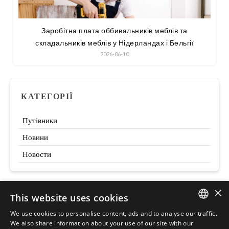
Заробітна плата оббивальників меблів та
складальників меблів у Нідерландах і Бельгії
2026-06-10
КАТЕГОРІЇ
Путівники
Новини
Новости
×
This website uses cookies
Szukaj
We use cookies to personalise content, ads and to analyse our traffic.
ENGLISH
We also share information about your use of our site with our