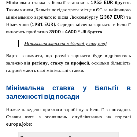
Мінімальна ставка в Бельгії становить
1955 EUR брутто
.
Таким чином, Бельгія посідає третє місце в ЄС за найвищою
мінімальною зарплатою після Люксембургу (
2387 EUR
) та
Німеччини (
1981 EUR
). Середня місячна зарплата в Бельгії
виносить приблизно
3900 – 4600 EUR брутто
.
Мінімальна зарплата в Європі у 2023 році
Варто зазначити, що розмір зарплати буде відрізнятись
залежно від
регіону, стажу та професії,
оскільки більшість
галузей мають свої мінімальні ставки.
Мінімальна ставка у Бельгії в
залежності від посади
Нижче наведено приклади заробітку в Бельгії за посадою.
Ставки взяті з оголошень, опублікованих на
порталі
europa.jobs
: