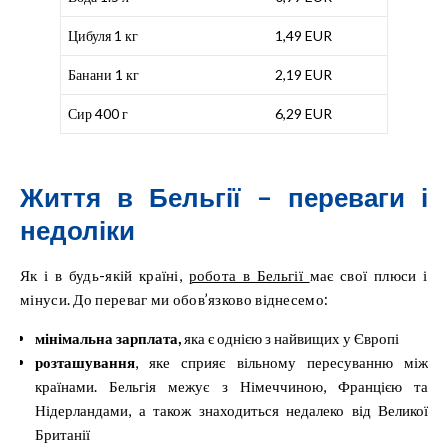
Цибуля 1 кг
1,49 EUR
Банани 1 кг
2,19 EUR
Сир 400 г
6,29 EUR
Життя в Бельгії – переваги і
недоліки
Як і в будь-якій країні,
робота в Бельгії
має свої плюси і
мінуси. До переваг ми обов’язково віднесемо:
мінімальна зарплата,
яка є однією з найвищих у Європі
розташування
, яке сприяє вільному пересуванню між
країнами. Бельгія межує з Німеччиною, Францією та
Нідерландами, а також знаходиться недалеко від Великої
Британії