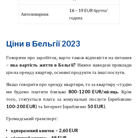
16 – 19 EUR брутто/
Автолимарник
година
Ціни в Бельгії 2023
Говорячи про заробіток, варто також відповісти на питання
–
яка вартість життя в Бельгії?
Нижче наведені приклади
цін на оренду квартир, основні продукти та інші послуги.
Якщо говорити про оренду квартири, то за квартиру-студію
ми будемо платити близько
800-1200 EUR/місяць
. Крім
того, стягується плата за комунальні послуги (приблизно
100-200 EUR
) та Інтернет (приблизно
50 EUR
).
Громадський транспорт:
одноразовий квиток – 2,60 EUR
місячний квиток – 49 EUR