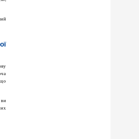
ний
ої
ову
оча
кщо
ви
ших