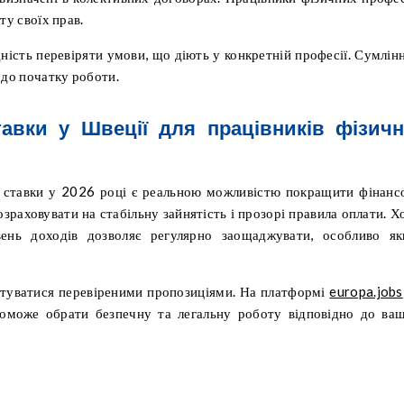
ту своїх прав.
ідність перевіряти умови, що діють у конкретній професії. Сумлін
 до початку роботи.
авки у Швеції для працівників фізичн
і ставки у 2026 році є реальною можливістю покращити фінанс
зраховувати на стабільну зайнятість і прозорі правила оплати. Х
вень доходів дозволяє регулярно заощаджувати, особливо я
истуватися перевіреними пропозиціями. На платформі
europa.jobs
опоможе обрати безпечну та легальну роботу відповідно до ва