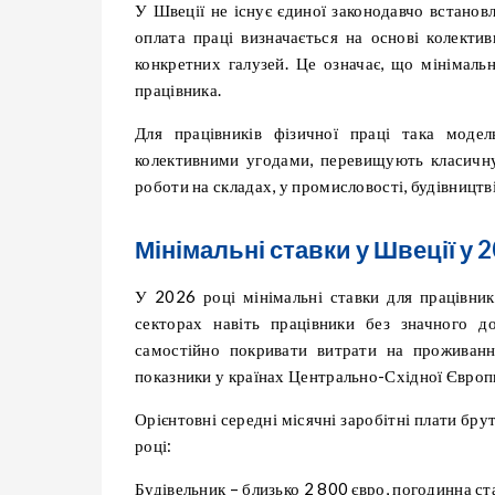
У Швеції не існує єдиної законодавчо встановл
оплата праці визначається на основі колекти
конкретних галузей. Це означає, що мінімальн
працівника.
Для працівників фізичної праці така модел
колективними угодами, перевищують класичну
роботи на складах, у промисловості, будівництві
Мінімальні ставки у Швеції у 2
У 2026 році мінімальні ставки для працівник
секторах навіть працівники без значного д
самостійно покривати витрати на проживання
показники у країнах Центрально-Східної Європ
Орієнтовні середні місячні заробітні плати бру
році:
Будівельник – близько 2 800 євро, погодинна с