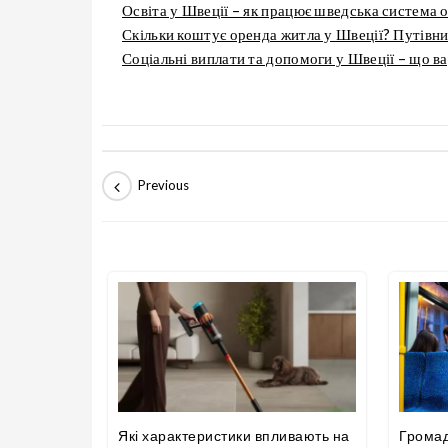
Освіта у Швеції – як працює шведська система 
Скільки коштує оренда житла у Швеції? Путівник
Соціальні виплати та допомоги у Швеції – що в
Які характеристики впливають на
Громад