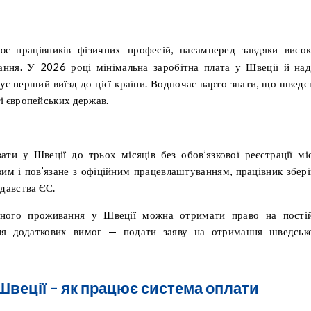
ння. У 2026 році мінімальна заробітна плата у Швеції й над
нує перший виїзд до цієї країни. Водночас варто знати, що шведс
ті європейських держав.
и у Швеції до трьох місяців без обов’язкової реєстрації мі
им і пов’язане з офіційним працевлаштуванням, працівник збері
одавства ЄС.
рвного проживання у Швеції можна отримати право на пості
ня додаткових вимог — подати заяву на отримання шведськ
 Швеції – як працює система оплати