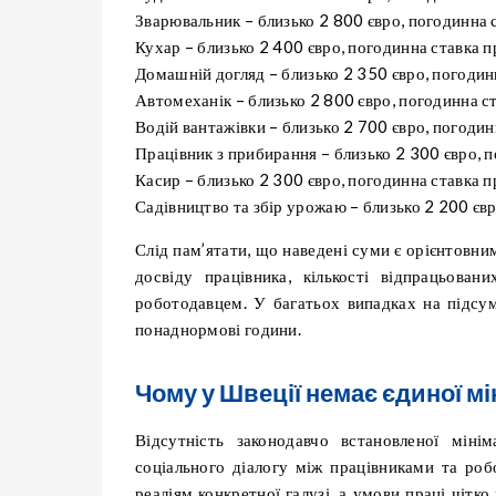
Зварювальник – близько 2 800 євро, погодинна 
Кухар – близько 2 400 євро, погодинна ставка 
Домашній догляд – близько 2 350 євро, погодин
Автомеханік – близько 2 800 євро, погодинна с
Водій вантажівки – близько 2 700 євро, погоди
Працівник з прибирання – близько 2 300 євро, 
Касир – близько 2 300 євро, погодинна ставка 
Садівництво та збір урожаю – близько 2 200 єв
Слід пам’ятати, що наведені суми є орієнтовни
досвіду працівника, кількості відпрацьова
роботодавцем. У багатьох випадках на підсум
понаднормові години.
Чому у Швеції немає єдиної м
Відсутність законодавчо встановленої міні
соціального діалогу між працівниками та роб
реаліям конкретної галузі, а умови праці чітк