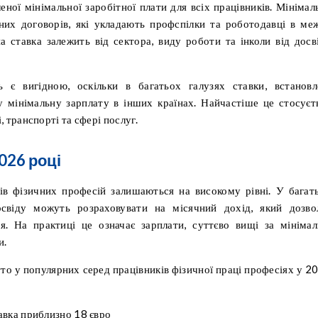
еної мінімальної заробітної плати для всіх працівників. Мінімал
вних договорів, які укладають профспілки та роботодавці в ме
а ставка залежить від сектора, виду роботи та інколи від досв
ь є вигідною, оскільки в багатьох галузях ставки, встановл
 мінімальну зарплату в інших країнах. Найчастіше це стосуєт
, транспорті та сфері послуг.
026 році
ів фізичних професій залишаються на високому рівні. У багат
освіду можуть розраховувати на місячний дохід, який дозво
. На практиці це означає зарплати, суттєво вищі за мінімал
и.
тто у популярних серед працівників фізичної праці професіях у 2
тавка приблизно 18 євро