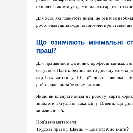
охоплені такими угодами, мають гарантію захис
Для осіб, які планують виїзд, це означає необх
роботодавець завжди повідомляє про ставки ще
Що означають мінімальні ст
праці?
Для працівників фізичних професій мінімальн
ситуацію. Навіть без значного досвіду можна ро
вартість життя у Швеції доволі висока, рі
роботодавець забезпечує житло.
Якщо ви плануєте виїзд на роботу, варто кор
знайдете актуальні вакансії у Швеції, що д
можливостей.
Пов’язані матеріали:
Трудове право у Швеції — що потрібно знати?