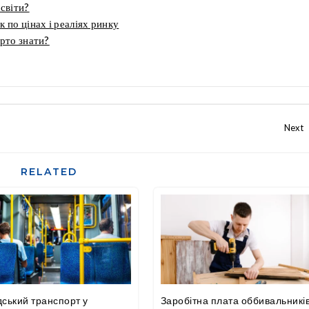
освіти?
 по цінах і реаліях ринку
арто знати?
RELATED
ський транспорт у
Заробітна плата оббивальникі