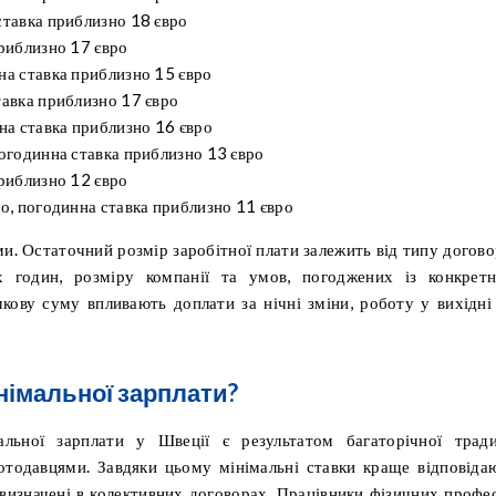
ставка приблизно 18 євро
приблизно 17 євро
на ставка приблизно 15 євро
тавка приблизно 17 євро
нна ставка приблизно 16 євро
погодинна ставка приблизно 13 євро
приблизно 12 євро
ро, погодинна ставка приблизно 11 євро
ми. Остаточний розмір заробітної плати залежить від типу догово
них годин, розміру компанії та умов, погоджених із конкрет
кову суму впливають доплати за нічні зміни, роботу у вихідні
інімальної зарплати?
мальної зарплати у Швеції є результатом багаторічної тради
отодавцями. Завдяки цьому мінімальні ставки краще відповіда
о визначені в колективних договорах. Працівники фізичних профес