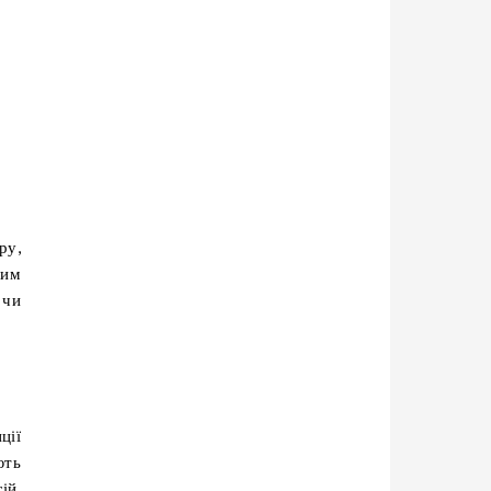
ру,
ним
 чи
ції
ють
ій,