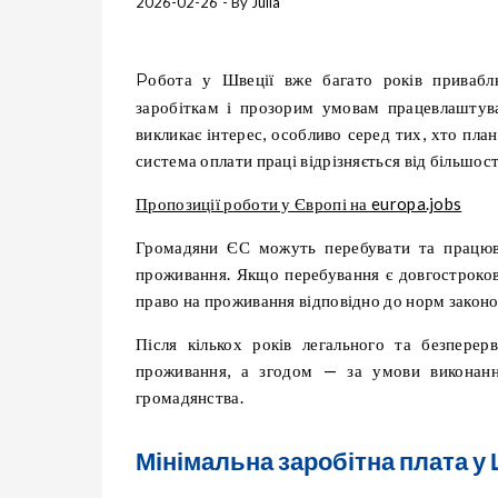
2026-02-26
- By
Julia
Робота у Швеції вже багато років приваблює працівників фізичних професій, насамперед завдяки високим
заробіткам і прозорим умовам працевлаштува
викликає інтерес, особливо серед тих, хто пла
система оплати праці відрізняється від більшос
Пропозиції роботи у Європі на europa.jobs
Громадяни ЄС можуть перебувати та працюват
проживання. Якщо перебування є довгостроков
право на проживання відповідно до норм закон
Після кількох років легального та безпере
проживання, а згодом — за умови виконан
громадянства.
Мінімальна заробітна плата у