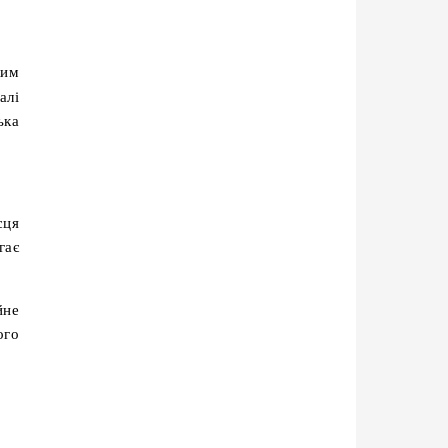
алі
ька
сця
гає
йне
ого