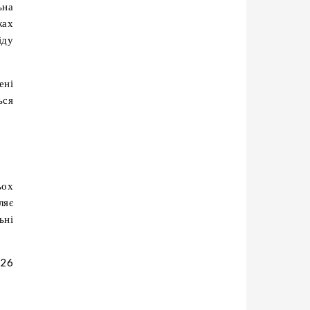
ьна
жах
іду
ені
ься
ьох
ляє
ьні
026