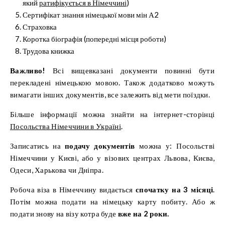
який
ратифікується в Німеччині
)
Сертифікат знання німецької мови мін А2
Страховка
Коротка біографія (попередні місця роботи)
Трудова книжка
Важливо!
Всі вищевказані документи повинні бути
перекладені німецькою мовою. Також додатково можуть
вимагати інших документів, все залежить від мети поїздки.
Більше інформації можна знайти на інтернет-сторінці
Посольства Німеччини в Україні
.
Записатись на
подачу документів
можна у: Посольстві
Німеччини у Києві, або у візових центрах Львова, Києва,
Одеси, Харькова чи Дніпра.
Робоча віза в Німеччину видається
спочатку на 3 місяці
.
Потім можна подати на німецьку карту побиту. Або ж
подати знову на візу котра буде
вже на 2 роки.