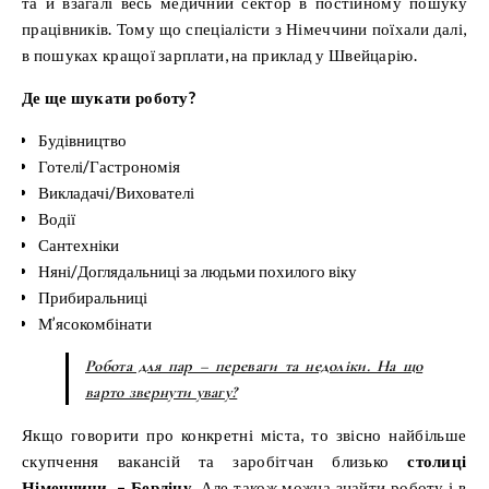
та й взагалі весь медичний сектор в постійному пошуку
працівників. Тому що спеціалісти з Німеччини поїхали далі,
в пошуках кращої зарплати, на приклад у Швейцарію.
Де ще шукати роботу?
Будівництво
Готелі/Гастрономія
Викладачі/Вихователі
Водії
Сантехніки
Няні/Доглядальниці за людьми похилого віку
Прибиральниці
М’ясокомбінати
Робота для пар – переваги та недоліки. На що
варто звернути увагу?
Якщо говорити про конкретні міста, то звісно найбільше
скупчення вакансій та заробітчан близько
столиці
Німеччини – Берліну
. Але також можна знайти роботу і в