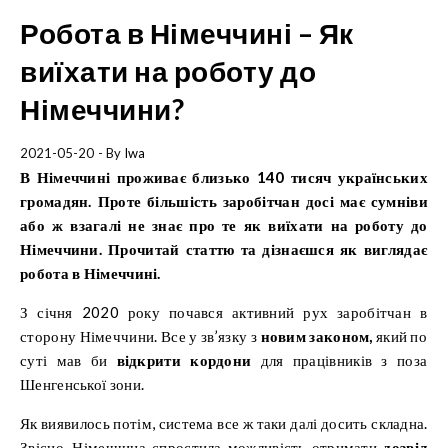
Робота в Німеччині – Як
виїхати на роботу до
Німеччини?
2021-05-20
- By
Iwa
В Німеччині проживає близько 140 тисяч українських
громадян. Проте більшість заробітчан досі має сумніви
або ж взагалі не знає про те як виїхати на роботу до
Німеччини. Прочитай статтю та дізнаєшся як виглядає
робота в Німеччині.
З січня 2020 року почався активний рух заробітчан в
сторону Німеччини. Все у зв’язку з
новим законом,
який по
суті мав би
відкрити кордони
для працівників з поза
Шенгенської зони.
Як виявилось потім, система все ж таки далі досить складна.
Звісно,
Німеччина
спростила можливість отримати
дозвіл