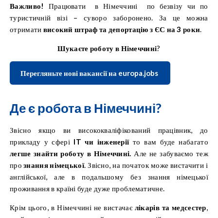
Важливо!
Працювати в Німеччині по безвізу чи по
туристичній візі – суворо заборонено. За це можна
отримати
високий штраф та депортацію з ЄС на 3 роки
.
Шукаєте роботу в Німеччині
?
Перегляньте нові вакансії на europa.jobs
Де є робота в Німеччині?
Звісно якщо ви висококваліфікований працівник, до
прикладу у сфері
IT чи інженерії
то вам буде набагато
легше знайти роботу в Німеччині.
Але не забуваємо теж
про
знання німецької
. Звісно, на початок може вистачити і
англійської, але в подальшому без знання німецької
проживання в країні буде дуже проблематичне.
Крім цього, в Німеччині не вистачає
лікарів та медсестер
,