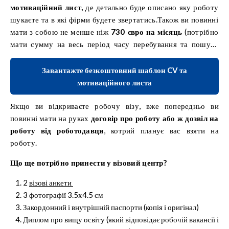
мотиваційний лист,
де детально буде описано яку роботу
шукаєте та в які фірми будете звертатись.Також ви повинні
мати з собою не менше ніж
730 євро на місяць
(потрібно
мати сумму на весь період часу перебування та пошуку
роботи в Німеччині).
Завантажте безкоштовний шаблон CV та
мотиваційного листа
Якщо ви відкриваєте робочу візу, вже попередньо ви
повинні мати на руках
договір про роботу або ж дозвіл на
роботу від роботодавця
, котрий планує вас взяти на
роботу.
Що ще потрібно принести у візовий центр?
2
візові анкети
3 фотографії 3.5х4.5 см
Закордонний і внутрішній паспорти (копія і оригінал)
Диплом про вищу освіту (який відповідає робочій вакансії і