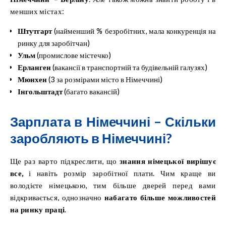
менших містах:
Штутгарт
(найменший % безробітних, мала конкуренція на
ринку для заробітчан)
Ульм
(промислове містечко)
Ерланген
(вакансії в транспортній та будівельній галузях)
Мюнхен
(3 за розмірами місто в Німеччині)
Інгольштадт
(багато вакансій)
Зарплата в Німеччині – Скільки
заробляють в Німеччині?
Ще раз варто підкреслити, що
знання німецької вирішує
все,
і навіть розмір заробітної плати. Чим краще ви
володієте німецькою, тим більше дверей перед вами
відкривається, однозначно
набагато більше можливостей
на ринку праці
.