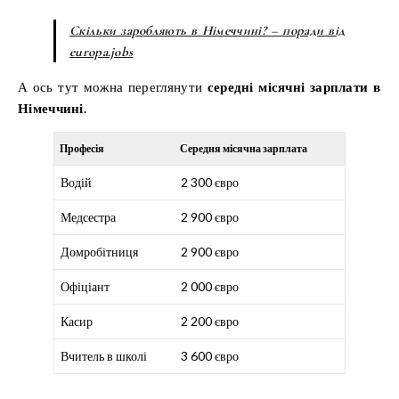
Скільки заробляють в Німеччині? – поради від
europa.jobs
А ось тут можна переглянути
середні місячні зарплати в
Німеччині
.
Професія
Середня місячна зарплата
Водій
2 300 євро
Медсестра
2 900 євро
Домробітниця
2 900 євро
Офіціант
2 000 євро
Касир
2 200 євро
Вчитель в школі
3 600 євро