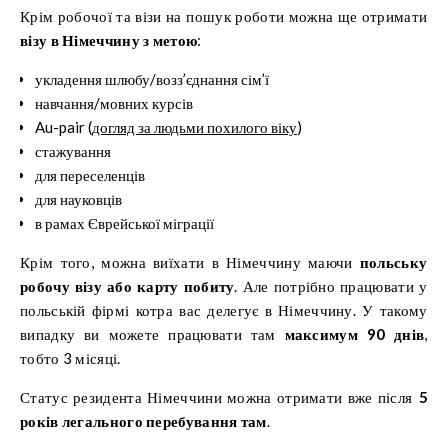
Крім робочої та візи на пошук роботи можна ще отримати
візу в Німеччину з метою
:
укладення шлюбу/возз’єднання сім’ї
навчання/мовних курсів
Au-pair (
догляд за людьми похилого віку
)
стажування
для переселенців
для науковців
в рамах Єврейської міграції
Крім того, можна виїхати в Німеччину маючи
польську
робочу візу або карту побиту
. Але потрібно працювати у
польській фірмі котра вас делегує в Німеччину. У такому
випадку ви можете працювати там
максимум 90 днів
,
тобто 3 місяці.
Статус резидента Німеччини можна отримати вже після
5
років легального перебування там
.