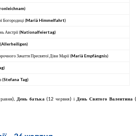
ronleichnam
)
ї Богородиці (
Mariä Himmelfahrt
)
ь Австрії (
Nationalfeiertag
)
(
Allerheiligen
)
рочного Зачаття Пресвятої Діви Марії (
Mariä Empfängnis
)
ag
)
 (
Stefana Tag
)
травня),
День батька
(12 червня) і
День Святого Валентина
(