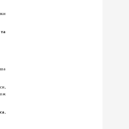
ики
 та
іша
си,
кож
са
,