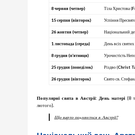
8 червня (четвер)
Тіла Христова (
F
15 серпня (вівторок)
Успіння Пресвято
26 жовтня (четвер)
Національний ден
1 листопада (середа)
День всіх святих 
8 грудня (п’ятниця)
Урочистість Непо
25 грудня (понеділок)
Різдво (
Christ T
26 грудня (вівторок)
Свято св. Стефана
Популярні свята в Австрії
:
День матері
(8 
лютого).
Що варто подивитися в Австрії?