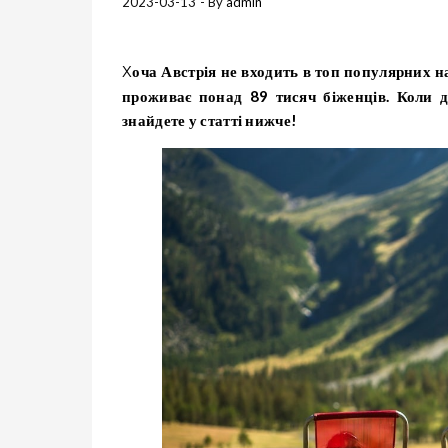
2023-03-13
- By
admin
Хоча Австрія не входить в топ популярних напрямків серед українців, котрі шукають наразі прихистку, у ній
проживає понад 89 тисяч біженців. Коли де
знайдете у статті нижче!