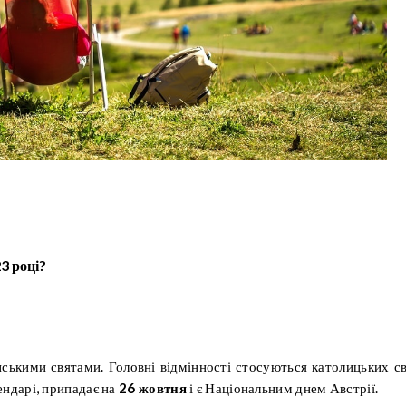
3 році?
нськими святами. Головні відмінності стосуються католицьких св
ендарі, припадає на
26 жовтня
і є Національним днем ​​Австрії.