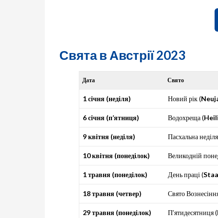
Свята в Австрії 2023
Дата
Свято
1 січня (неділя)
Новий рік (
Neuj
6 січня (п’ятниця)
Водохреща (
Heil
9 квітня (неділя)
Пасхальна неділя
10 квітня (понеділок)
Великодній понед
1 травня (понеділок)
День праці (
Staa
18 травня (четвер)
Свято Вознесіння
29 травня (понеділок)
П’ятидесятниця (