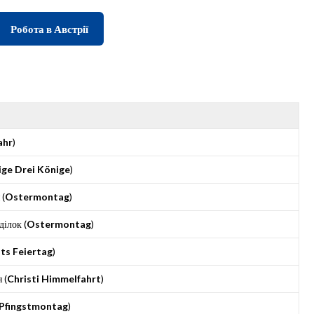
Робота в Австрії
ahr
)
ige Drei Könige
)
 (
Ostermontag
)
ілок (
Ostermontag
)
ts Feiertag
)
 (
Christi Himmelfahrt
)
Pfingstmontag
)