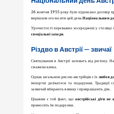
Національний день Австрі
26 жовтня 1955 року було підписано договір пр
вирішили оголосити цей день
Національним днем
Урочистості переважно зосереджені у столиці 
спеціальні заходи
.
Різдво в Австрії — звичаї
Святкування в Австрії залежать від регіону. Н
смажена качка.
Однак загальною рисою австрійців є їх
любов до
імпортні делікатеси та подарунки. Традиції с
зазвичай вбирають ялинку і прикрашають дім.
Цікавим є той факт, що
австрійські діти не 
приносить їм подарунки.