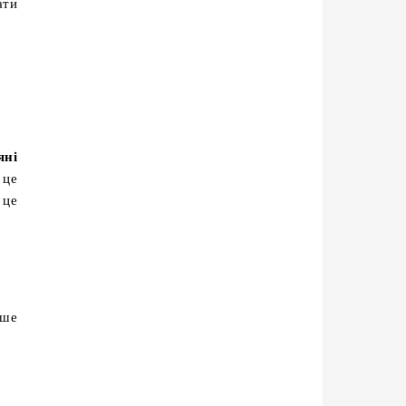
ати
.
яні
 це
 це
нше