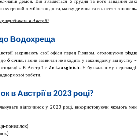
ел-напів демон. Він з’являється 5 грудня та його завдання ляк
ю хутряний комбінезон, роги, маску демона та волосся з конопель
му заробляють в Австрії?
 до Водохреща
Австрії закривають свої офіси перед Різдвом, оголошуючи
різдв
і до
6 січня,
і вони зазвичай не входять у законодавчу відпустку –
отодавців. В Австрії є
Zeitausgleich
. У буквальному перекладі
наднормової роботи.
к в Австрії в 2023 році?
планувати відпочинок у 2023 році, використовуючи якомога ме
ця-понеділок)
лок)