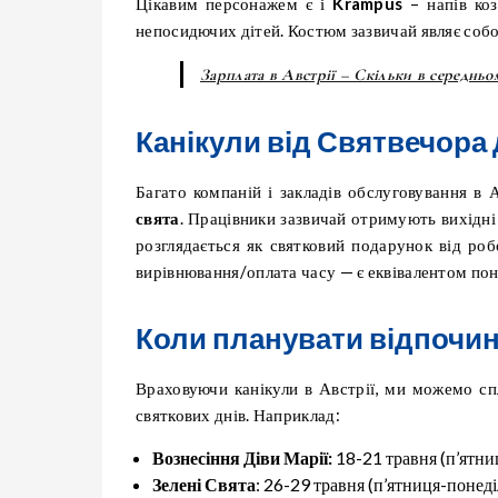
Цікавим персонажем є і
Krampus
– напів коз
непосидючих дітей. Костюм зазвичай являє собо
Зарплата в Австрії – Скільки в середньо
Канікули від Святвечора
Багато компаній і закладів обслуговування в 
свята
. Працівники зазвичай отримують вихідн
розглядається як святковий подарунок від роб
вирівнювання/оплата часу — є еквівалентом по
Коли планувати відпочино
Враховуючи канікули в Австрії, ми можемо с
святкових днів. Наприклад:
Вознесіння Діви Марії:
18-21 травня (п’ятни
Зелені Свята
: 26-29 травня (п’ятниця-понеді