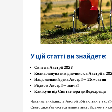
У цій статті ви знайдете:
Свята в Австрії 2023
Коли планувати відпочинок в Австрії в 202
Національний день Австрії — 26 жовтня
Різдво в Австрії — звичаї
Канікули від Святвечора до Водохреща
Частина вихідних в
Австрії
збігаються з украї
Свято, яке з’являється лише в австрійському кал