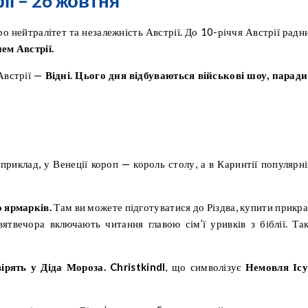
ї – 26 жовтня
о нейтралітет та незалежність Австрії. До 10-річчя Австрії радн
 ​​Австрії.
Австрії —
Відні. Цього дня відбуваються військові шоу, паради
априклад, у Венеції короп — король столу, а в Каринтії популярн
 ярмарків.
Там ви можете підготуватися до Різдва, купити прикра
вятвечора включають читання главою сім’ї уривків з біблії. Та
вірять у Діда Мороза. Christkindl
, що символізує
Немовля Ісу