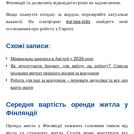
Фінляндії та дозволить відкладати гроші на задоволення.
Якщо плануєте поїздку за кордон, перевіряйте актуальні
вакансії. На платформі
europa.jobs
знайдете нові
оголошення про роботу у Європі.
Схожі записи:
Мінімальна зарплата в Австрії у 2026 році
Як підготувати бюджет для виїзду на роботу? Список
реальних витрат першого місяця за кордоном
Робота для пар за кордоном – переваги, недоліки та все, що
варто знати
Середня вартість оренди житла у
Фінляндії
Оренда житла у Фінляндії залежить головним чином від
міста та стандарту житла. Студія може коштувати від