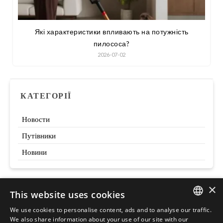
Які характеристики впливають на потужність
пилососа?
2026-07-02
КАТЕГОРІЇ
Новости
Путівники
Новини
×
This website uses cookies
Szukaj
We use cookies to personalise content, ads and to analyse our traffic.
ENGLISH
We also share information about your use of our site with our