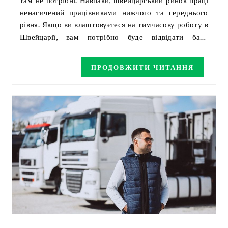
там не потрібні. Навпаки, швейцарський ринок праці
ненасичений працівниками нижчого та середнього
рівня. Якщо ви влаштовуєтеся на тимчасову роботу в
Швейцарії, вам потрібно буде відвідати банк
незабаром після вашого прибуття. Далі в статті ви
дізнаєтеся, серед іншого, як відкрити банківський
ПРОДОВЖИТИ ЧИТАННЯ
рахунок у Швейцарії.