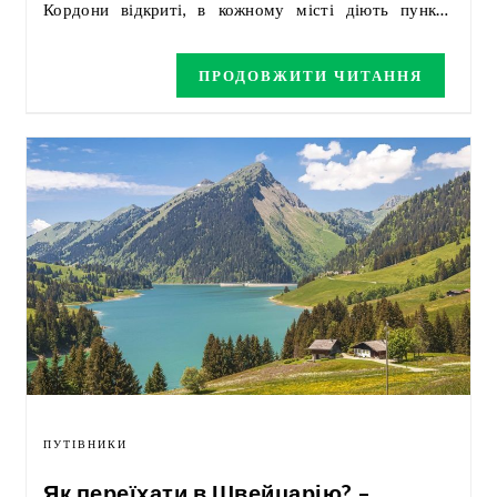
Кордони відкриті, в кожному місті діють пункти
допомоги, створюються соц програми щодо
фінансової допомоги. Сьогодні детально дізнаємось
ПРОДОВЖИТИ ЧИТАННЯ
як виглядає ситуація в Ірландії. Ірландія для біженців з
України – що потрібно знати?
ПУТІВНИКИ
Як переїхати в Швейцарію? –