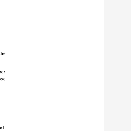
die
ber
sse
rt.