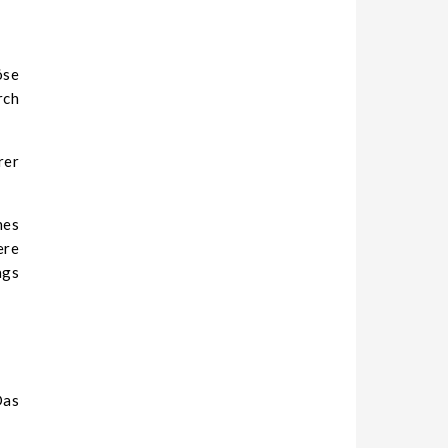
öse
rch
rer
hes
ere
ags
Das