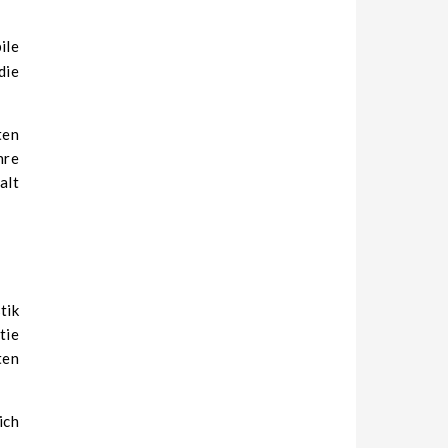
die
ten
hre
alt
tik
tie
ten
ich