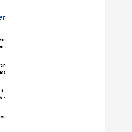
er
ein
eim
ren
ems
die
der
hen