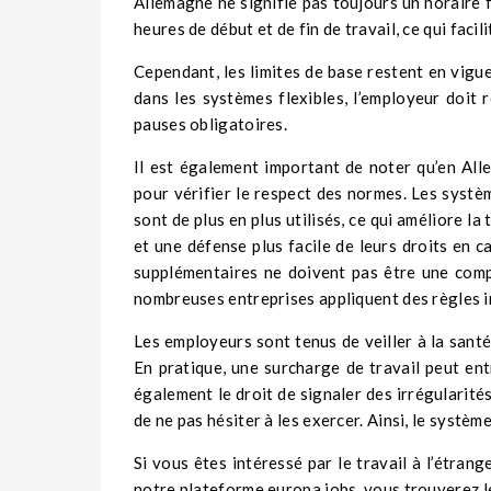
Allemagne ne signifie pas toujours un horaire f
heures de début et de fin de travail, ce qui facil
Cependant, les limites de base restent en vigu
dans les systèmes flexibles, l’employeur doit 
pauses obligatoires.
Il est également important de noter qu’en Alle
pour vérifier le respect des normes. Les systè
sont de plus en plus utilisés, ce qui améliore l
et une défense plus facile de leurs droits en ca
supplémentaires ne doivent pas être une com
nombreuses entreprises appliquent des règles i
Les employeurs sont tenus de veiller à la santé
En pratique, une surcharge de travail peut ent
également le droit de signaler des irrégularités
de ne pas hésiter à les exercer. Ainsi, le systèm
Si vous êtes intéressé par le travail à l’étrang
notre plateforme
europa.jobs
, vous trouverez 