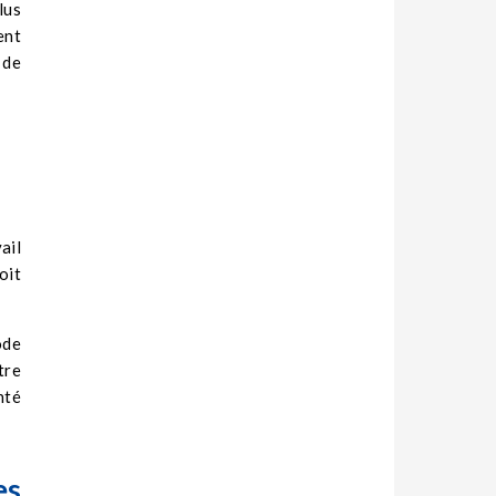
lus
ent
 de
ail
oit
ode
tre
nté
es