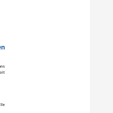
en
ans
oit
lle