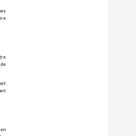
nes
ère
tre
 de
met
ant
 en