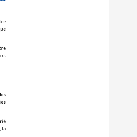
tre
que
tre
re.
lus
ées
rié
 la