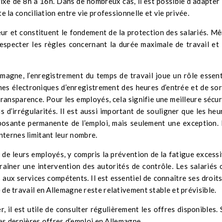
ixe de 8h à 16h. Dans de nombreux cas, il est possible d’adapter 
ite la conciliation entre vie professionnelle et vie privée.
eur et constituent le fondement de la protection des salariés. M
respecter les règles concernant la durée maximale de travail et 
magne, l’enregistrement du temps de travail joue un rôle essent
mes électroniques d’enregistrement des heures d’entrée et de sor
a transparence. Pour les employés, cela signifie une meilleure sécur
s d’irrégularités. Il est aussi important de souligner que les heu
posante permanente de l’emploi, mais seulement une exception.
nternes limitant leur nombre.
 de leurs employés, y compris la prévention de la fatigue excessi
raîner une intervention des autorités de contrôle. Les salariés 
 aux services compétents. Il est essentiel de connaître ses droits
e de travail en Allemagne reste relativement stable et prévisible.
er, il est utile de consulter régulièrement les offres disponibles. 
les dernières offres d’emploi en Allemagne.