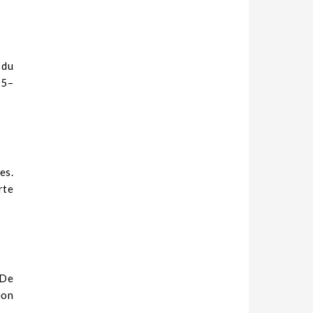
 du
25–
es.
rte
 De
ion