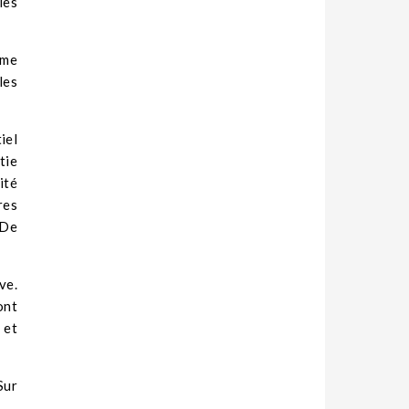
les
ême
les
iel
tie
ité
res
 De
ve.
ont
 et
Sur