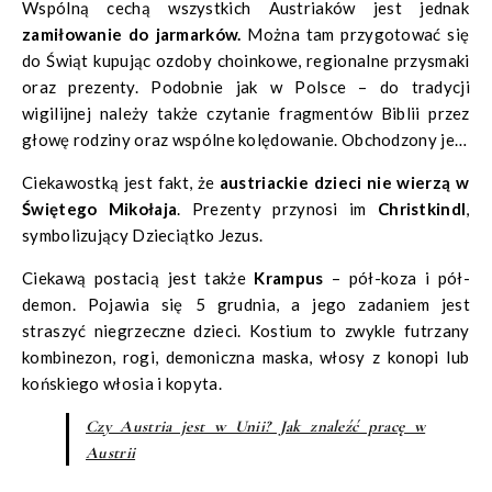
Wspólną cechą wszystkich Austriaków jest jednak
zamiłowanie do jarmarków.
Można tam przygotować się
do Świąt kupując ozdoby choinkowe, regionalne przysmaki
oraz prezenty. Podobnie jak w Polsce – do tradycji
wigilijnej należy także czytanie fragmentów Biblii przez
głowę rodziny oraz wspólne kolędowanie. Obchodzony jest
również zwyczaj ubierania choinki i przystrajania domów.
Ciekawostką jest fakt, że
austriackie dzieci nie wierzą w
Świętego Mikołaja
. Prezenty przynosi im
Christkindl
,
symbolizujący Dzieciątko Jezus.
Ciekawą postacią jest także
Krampus
– pół-koza i pół-
demon. Pojawia się 5 grudnia, a jego zadaniem jest
straszyć niegrzeczne dzieci. Kostium to zwykle futrzany
kombinezon, rogi, demoniczna maska, włosy z konopi lub
końskiego włosia ​​i kopyta.
Czy Austria jest w Unii? Jak znaleźć pracę w
Austrii