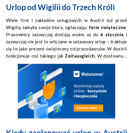
Urlop od Wigilii do Trzech Króli
Wiele firm i zakładów usługowych w Austrii tuż przed
Wigilią zamyka swoje biura, ogłaszając
ferie świąteczne
.
Pracownicy zazwyczaj dostają wolne aż do
6 stycznia
i
zazwyczaj nie jest to wliczane w ustawowy urlop – traktuje
się to jako prezent świąteczny od pracodawców. W Austrii
funkcjonuje coś takiego jak
Zeitausgleich.
W dosłownym
tłumaczeniu to
wyrównanie/spłata czasu
, jest
odpowiednikiem nadgodzin.
Kiedy zaplanować urlop w Austrii