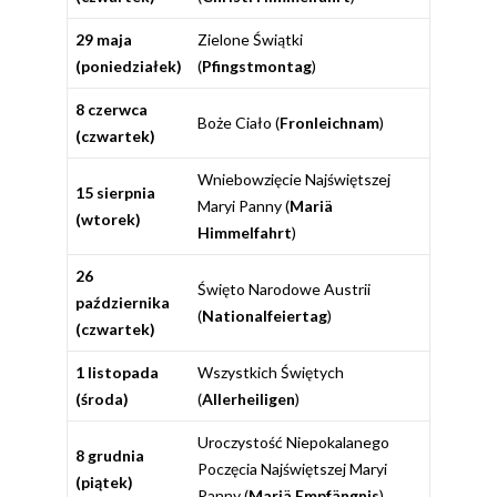
29 maja
Zielone Świątki
(poniedziałek)
(
Pfingstmontag
)
8 czerwca
Boże Ciało (
Fronleichnam
)
(czwartek)
Wniebowzięcie Najświętszej
15 sierpnia
Maryi Panny (
Mariä
(wtorek)
Himmelfahrt
)
26
Święto Narodowe Austrii
października
(
Nationalfeiertag
)
(czwartek)
1 listopada
Wszystkich Świętych
(środa)
(
Allerheiligen
)
Uroczystość Niepokalanego
8 grudnia
Poczęcia Najświętszej Maryi
(piątek)
Panny (
Mariä Empfängnis
)