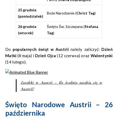
25 grudnia
Boże Narodzenie (
Christ Tag
)
(poniedziałek)
26 grudnia
Święto Św. Szczepana (
Stefana
(wtorek)
Tag
)
Do
popularnych świąt w Austrii
należy zaliczyć:
Dzień
Matki
(8 maja) i
Dzień Ojca
(12 czerwca) oraz
Walentynki
(14 lutego).
Zarobki w Austrii – Ile średnio zarabia się w
Austrii?
Święto Narodowe Austrii – 26
października