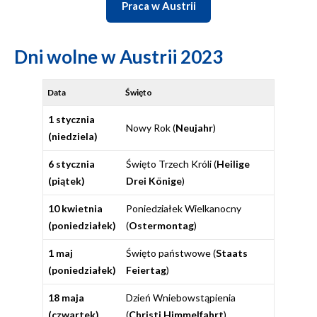
Praca w Austrii
Dni wolne w Austrii 2023
Data
Święto
1 stycznia
Nowy Rok (
Neujahr
)
(niedziela)
6 stycznia
Święto Trzech Króli (
Heilige
(piątek)
Drei Könige
)
10 kwietnia
Poniedziałek Wielkanocny
(poniedziałek)
(
Ostermontag
)
1 maj
Święto państwowe (
Staats
(poniedziałek)
Feiertag
)
18 maja
Dzień Wniebowstąpienia
(czwartek)
(
Christi Himmelfahrt
)