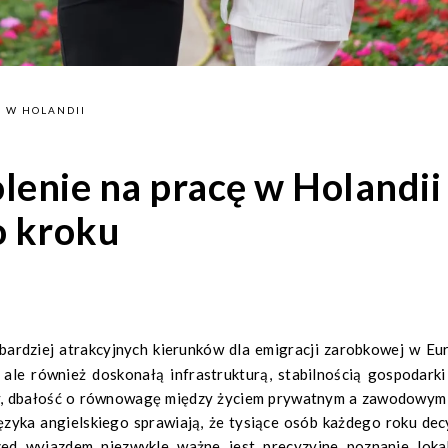
 W HOLANDII
lenie na pracę w Holandii
o kroku
 ale również doskonałą infrastrukturą, stabilnością gospodarki
cy, dbałość o równowagę między życiem prywatnym a zawodowym 
ęzyka angielskiego sprawiają, że tysiące osób każdego roku dec
zed wyjazdem niezwykle ważne jest precyzyjne poznanie loka