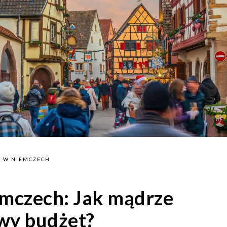
A W NIEMCZECH
emczech: Jak mądrze
wy budżet?