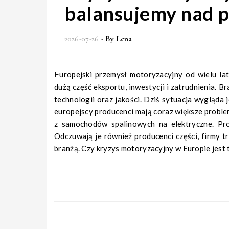
balansujemy nad p
2026-07-26
- By
Lena
Europejski przemysł motoryzacyjny od wielu lat jest jednym z najważniejszych sektorów gospodarki. Odpowiada za
dużą część eksportu, inwestycji i zatrudnienia. B
technologii oraz jakości. Dziś sytuacja wygląda
europejscy producenci mają coraz większe problem
z samochodów spalinowych na elektryczne. Pr
Odczuwają je również producenci części, firmy t
branżą. Czy kryzys motoryzacyjny w Europie jes