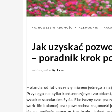
-
NAJNOWSZE WIADOMOŚCI
PRZEWODNIK - PRACA
Jak uzyskać pozwo
– poradnik krok p
2026-07-28
- By
Lena
Holandia od lat cieszy się mianem jednego z najbardziej atrakcyjnych kierunków dla emigracji zarobkowej w Europie.
Przyciąga nie tylko konkurencyjnymi zarobkami,
wysokim standardem życia. Elastyczny czas pra
work-life balance) oraz powszechna znajomość j
się na podjęcie pracy w tym kraju. Jednak pr