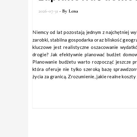
2026-07-31
- By
Lena
Niemcy od lat pozostają jednym z najchętniej wybieranych kierunków emigracji zarobkowej przez Polaków. Atrakcyjne
zarobki, stabilna gospodarka oraz bliskość geogr
kluczowe jest realistyczne oszacowanie wydatk
drogie? Jak efektywnie planować budżet domowy
Planowanie budżetu warto rozpocząć jeszcze pr
która oferuje nie tylko szeroką bazę sprawdzon
życia za granicą. Zrozumienie, jakie realne koszty