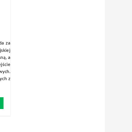
jskiej
ną, a
jście
wych.
ych z