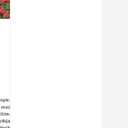
 oraz
(tzw.
ydują
lnych