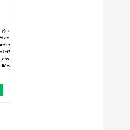
ździe,
ardzo
ości?
jobs,
aliów