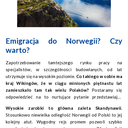
Emigracja do Norwegii? Czy
warto?
Zapotrzebowanie tamtejszego rynku pracy na
specjalistów, w szczególności budowlanych, od lat
utrzymuje się na wysokim poziomie.
Co takiego w sobie ma
kraj Wikingów, że w ciągu minionych piętnastu lat
zamieszkało tam tak wielu Polaków?
Postaramy się
odpowiedzieć na to nurtujące pytanie przedstawiając
najważniejsze informację o tym miejscu. Może i Wy dacie
Wysokie zarobki to główna zaleta Skandynawii.
się skusić na podróż do krainy fiordów!
Stosunkowo niewielka odległość Norwegii od Polski to jej
kolejny atut. Wygodny rejs promem pozwoli szybko