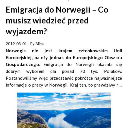
Emigracja do Norwegii – Co
musisz wiedzieć przed
wyjazdem?
2019-03-01
- By
Alina
Norwegia nie jest krajem członkowskim Unii
Europejskiej, należy jednak do Europejskiego Obszaru
Gospodarczego.
Emigracja do Norwegii okazała się
dobrym wyborem dla ponad 70 tys. Polaków.
Postanowiliśmy więc przedstawić pokrótce najważniejsze
informacje o pracy w Norwegii. Kraj ten, to prawdziwy raj
zarobkowy dla naszych rodaków. Nie odstrasza ich polityka
antyemigracyjna i stosunkowo wysokie koszty życia, z
których Norwegia słynie.