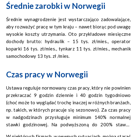
Średnie zarobki w Norwegii
Średnie wynagrodzenie jest wystarczająco zadowalające,
aby rozważyć pracę w tym kraju – nawet biorąc pod uwagę
wysokie koszty utrzymania. Oto przykładowe miesięczne
dochody brutto: hydraulik – 15 tys. zł/mies., operator
koparki 16 tys. zł/mies., tynkarz 11 tys. zł/mies., mechanik
samochodowy 13 tys. zł /mies.
Czas pracy w Norwegii
Ustawa reguluje normowany czas pracy, który nie powinien
przekraczać 9 godzin dziennie i 40 godzin tygodniowo
(choć może to wyglądać trochę inaczej w różnych branżach,
np. takich, w których pracuje się sezonowo). Za czas pracy
w nadgodzinach przysługuje minimum 140% normalnej
stawki godzinowej. Na podwyższoną do 200% stawkę
mogą liczyć osoby pracujące w niedziele, święta, 1-go i 17-
W niektórych firmach, w pewnych sytuacjach, można starać