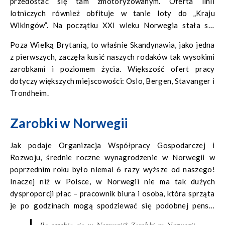
przedostać się tam zmotoryzowanym. Oferta linii
lotniczych również obfituje w tanie loty do „Kraju
Wikingów”. Na początku XXI wieku Norwegia stała się
kierunkiem, który bardzo chętnie obierają emigranci
Poza Wielką Brytanią, to właśnie Skandynawia, jako jedna
zarobkowi z naszego kraju.
z pierwszych, zaczęła kusić naszych rodaków tak wysokimi
zarobkami i poziomem życia. Większość ofert pracy
dotyczy większych miejscowości: Oslo, Bergen, Stavanger i
Trondheim.
Zarobki w Norwegii
Jak podaje Organizacja Współpracy Gospodarczej i
Rozwoju, średnie roczne wynagrodzenie w Norwegii w
poprzednim roku było niemal 6 razy wyższe od naszego!
Inaczej niż w Polsce, w Norwegii nie ma tak dużych
dysproporcji płac – pracownik biura i osoba, która sprząta
je po godzinach mogą spodziewać się podobnej pensji.
Ciekawostką jest fakt, że Norwegii pensje są jawne i każdy
Ile zarabia się w Norwegii? Zarobki w Norwegii