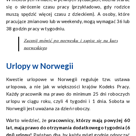
stego maja oraz w dni poprzedzające wszystkie
się o skrócenie czasu pracy (przykładowo, gdy rodzice
wymienione w godzinach między 21:00 a 8:00.
muszą spędzić więcej czasu z dzieckiem). A osoby, które
pracujące zmianowo lub w weekendy, mogą wymagać 36 lub
38 godzin pracy w tygodniu.
Zacznij mówić po norwesku i zapisz się na kurs
norweskiego
Urlopy w Norwegii
Kwestie urlopowe w Norwegii reguluje tzw. ustawa
urlopowa, a nie jak w większości krajów Kodeks Pracy.
Każdy pracownik ma prawo do minimum 25 dni roboczych
urlopu w ciągu roku, czyli 4 tygodni i 1 dnia. Sobota w
Norwegii jest uważana za dzień roboczy.
Warto wiedzieć, że
pracownicy, którzy mają powyżej 60
lat, mają prawo do otrzymania dodatkowego tygodnia (6
dni) urlopu!
Państwo dba, by każdy mógł godnie odpocząć