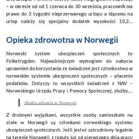
– w okresie od od 1 czerwca do 30 września, pracownik ma
prawo do 3 tygodni nieprzerwanego urlopu a idącemu na
urlop należy się specjalny dodatek wysokości 10,2%
ubiegłorocznego wynagrodzenia.
Opieka zdrowotna w Norwegii
Norweski system ubezpieczeń społecznych to
Folketrygden. Najważniejszym wymogiem do nabycia
uprawnień do korzystania ze świadczeń jest członkostwo w
norweskim systemie ubezpieczeń społecznych – płacenie
podatków. Dotyczy to wszystkich świadczeń z NAV –
Norweskiego Urzędu Pracy i Pomocy Społecznej, służby, a
także wydatków na lekarstwa w przypadku dolegliwości
Służba zdrowia w Norwegii
chronicznych.
Z drobnymi wyjątkami, wszystkie osoby zamieszkałe na
stałe w Norwegii są członkami norweskiego systemu
ubezpieczeń społecznych. Jeśli jesteś zatrudniony legalnie
na terenie Norwegii, z reguły już od pierwszego dnia pracy