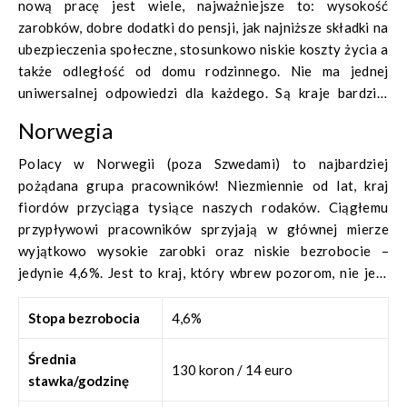
Nie mam
nową pracę jest wiele, najważniejsze to: wysokość
perspektyw
zarobków, dobre dodatki do pensji, jak najniższe składki na
na zmianę na
ubezpieczenia społeczne, stosunkowo niskie koszty życia a
lepszą. Myślę o wyjeździe za granicę.” – Czy Ciebie również
także odległość od domu rodzinnego. Nie ma jednej
dopadają takie myśli? Zastanawiasz się gdzie najlepiej
uniwersalnej odpowiedzi dla każdego. Są kraje bardziej
wyjechać za granicę w tym roku? Chcesz wiedzieć czy
atrakcyjne dla pracowników sezonowych, inne dla
Norwegia
zarobisz odpowiednie pieniądze, które nie będą co miesiąc
emigrujących na stałe. Poniżej przedstawiamy 3 zupełnie
powodować frustracji? Przeczytaj o naszych 3
różne kierunki wraz z danymi, które mogą rozwiać Twoje
Polacy w Norwegii (poza Szwedami) to najbardziej
propozycjach gdzie wyjechać do pracy i rozpocznij nowe,
wątpliwości i pomóc w podjęciu tego ważnego kroku.
pożądana grupa pracowników! Niezmiennie od lat, kraj
lepsze życie!
fiordów przyciąga tysiące naszych rodaków. Ciągłemu
przypływowi pracowników sprzyjają w głównej mierze
wyjątkowo wysokie zarobki oraz niskie bezrobocie –
jedynie 4,6%. Jest to kraj, który wbrew pozorom, nie jest
tak odległy , a podróż promem może być początkiem
przygody życia! Warto przypomnieć, że obowiązująca tam
Stopa bezrobocia
4,6%
waluta – korona norweska, jest niezmiennie stabilna od 30
Średnia
lat. Choć koszty życia są dość wysokie, to żyjąc skromnie
130 koron / 14 euro
stawka/godzinę
można oszczędzić naprawdę pokaźne kwoty.
Podane ilości godzin pracy w tygodniu to dane ustawowe,