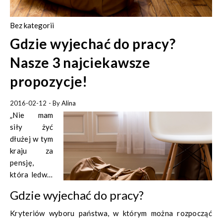
Bez kategorii
Gdzie wyjechać do pracy?
Nasze 3 najciekawsze
propozycje!
2016-02-12
- By
Alina
„Nie mam
siły żyć
dłużej w tym
kraju za
pensję,
która ledwie
starcza mi
Gdzie wyjechać do pracy?
na
przeżycie.
Kryteriów wyboru państwa, w którym można rozpocząć