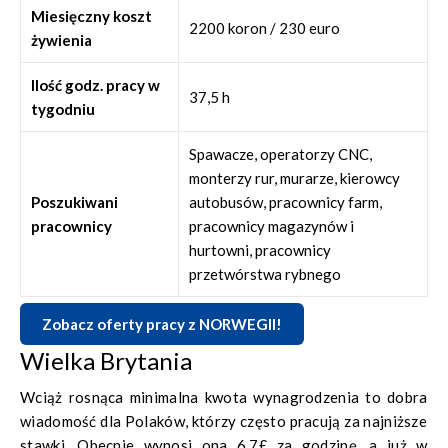
Miesięczny koszt
jeśli chcesz pracować więcej, za nadgodziny będziesz miał
2200 koron / 230 euro
żywienia
płacone odpowiednio wyższą kwotę!
Ilość godz. pracy w
37,5 h
tygodniu
Spawacze, operatorzy CNC,
monterzy rur, murarze, kierowcy
Poszukiwani
autobusów, pracownicy farm,
pracownicy
pracownicy magazynów i
hurtowni, pracownicy
przetwórstwa rybnego
Zobacz oferty pracy z NORWEGII!
Wielka Brytania
Wciąż rosnąca minimalna kwota wynagrodzenia to dobra
wiadomość dla Polaków, którzy często pracują za najniższe
stawki. Obecnie wynosi ona 6,7£ za godzinę, a już w