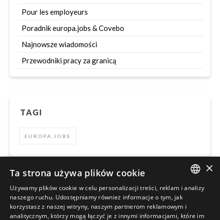
Pour les employeurs
Poradnik europa.jobs & Covebo
Najnowsze wiadomości
Przewodniki pracy za granicą
TAGI
EUROPA.JOBS
×
Ta strona używa plików cookie
Używamy plików cookie w celu personalizacji treści, reklam i analizy
Szukaj
ENGLISH
naszego ruchu. Udostępniamy również informacje o tym, jak
korzystasz z naszej witryny, naszym partnerom reklamowym i
POLISH
analitycznym, którzy mogą łączyć je z innymi informacjami, które im