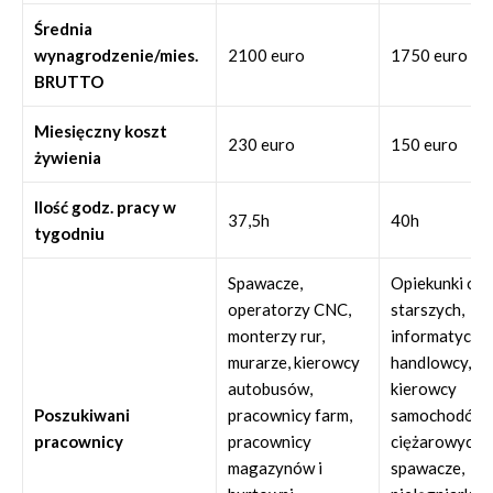
Średnia
wynagrodzenie/mies.
2100 euro
1750 euro
BRUTTO
Miesięczny koszt
230 euro
150 euro
żywienia
Ilość godz. pracy w
37,5h
40h
tygodniu
Spawacze,
Opiekunki os
operatorzy CNC,
starszych,
monterzy rur,
informatycy,
murarze, kierowcy
handlowcy,
autobusów,
kierowcy
Poszukiwani
pracownicy farm,
samochodów
pracownicy
pracownicy
ciężarowych,
magazynów i
spawacze,