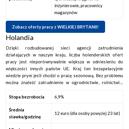
inżynierowie, pracownicy
magazynów
Zobacz oferty pracy z WIELKIEJ BRYTANII!
Holandia
Dzięki rozbudowanej sieci agencji zatrudnienia
działających w naszym kraju, liczba holenderskich ofert
pracy jest nieporównywalnie większa w odniesieniu do
większości innych państw UE. Kraj ten bezapelacyjnie
wiedzie prym jeśli chodzi o pracę sezonową. Bez problemu
można znaleźć zatrudnienie w ogrodnictwie, rolnictwie,
szklarniach. W kraju tulipanów przebywa obecnie ponad
180 tys. polskich imigrantów!
Stopa bezrobocia
6,9%
Średnia
12 euro (dla osoby powyżej 23 lat)
stawka/godzinę