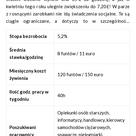
kwietniu tego roku ulegnie zwiększeniu do 7,20£! W parze
z rosnącymi zarobkami nie idą świadczenia socjalne. Te są
ciągle ograniczane, a dotyczy to w szczególności
imigrantów. Jednakże biorąc pod uwagę rosnące płace i
malejące bezrobocie, prognozy na ten rok dla Wielkiej
Stopa bezrobocia
5,2%
Brytanii są bardzo dobre.
Średnia
8 funtów / 11 euro
stawka/godzinę
Miesięczny koszt
120 funtów / 150 euro
żywienia
Ilość godz. pracy w
40h
tygodniu
Opiekunki osób starszych,
informatycy, handlowcy, kierowcy
Poszukiwani
samochodów ciężarowych,
pracownicy
spawacze, pielęgniarki,