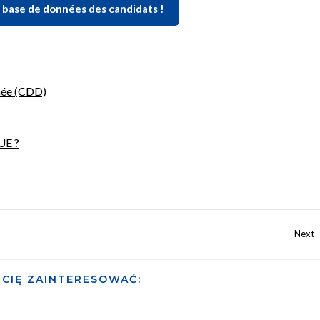
 base de données des candidats !
inée (CDD)
UE ?
CIĘ ZAINTERESOWAĆ: