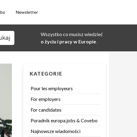
ebo
Newsletter
Wszystko co musisz wiedzieć
o życiu i pracy w Europie
.
KATEGORIE
Pour les employeurs
For employers
For candidates
Poradnik europa.jobs & Covebo
Najnowsze wiadomości