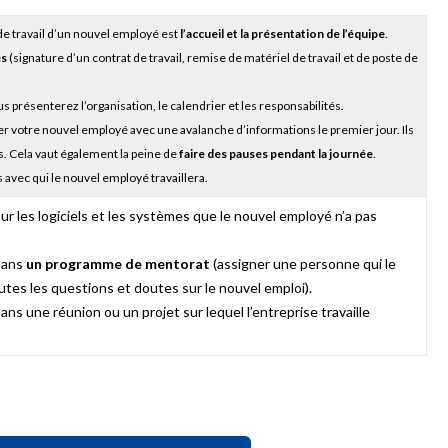
e travail d’un nouvel employé est
l’accueil et la présentation de l’équipe
.
és
(signature d’un contrat de travail, remise de matériel de travail et de poste de
 présenterez l’organisation, le calendrier et les responsabilités.
r votre nouvel employé avec une avalanche d’informations le premier jour. Ils
. Cela vaut également la peine de
faire des pauses pendant la journée
.
avec qui le nouvel employé travaillera.
ur les logiciels et les systèmes que le nouvel employé n’a pas
dans
un programme de mentorat
(assigner une personne qui le
utes les questions et doutes sur le nouvel emploi).
ns une réunion ou un projet sur lequel l’entreprise travaille