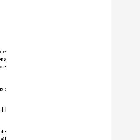
 de
ons
pre
s :
il
 de
ail