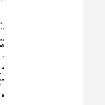
 au
res
ier
oit
 la
e
. À
 le
se.
e.
la