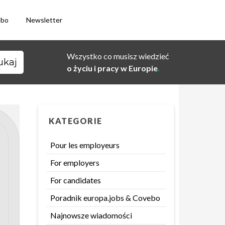
ebo
Newsletter
Wszystko co musisz wiedzieć
o życiu i pracy w Europie
.
KATEGORIE
Pour les employeurs
For employers
For candidates
Poradnik europa.jobs & Covebo
Najnowsze wiadomości