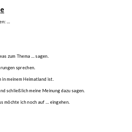
ge
en: …
twas zum Thema … sagen.
hrungen sprechen.
n in meinem Heimatland ist.
und schließlich meine Meinung dazu sagen.
uss möchte ich noch auf … eingehen.