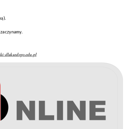
ą).
i zaczynamy.
ki-dlakazdego.edu.pl