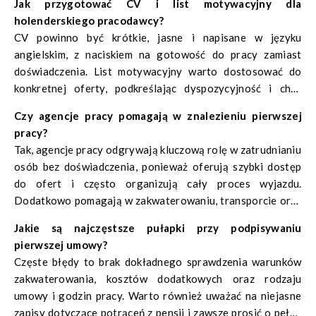
Jak przygotować CV i list motywacyjny dla
holenderskiego pracodawcy?
CV powinno być krótkie, jasne i napisane w języku
angielskim, z naciskiem na gotowość do pracy zamiast
doświadczenia. List motywacyjny warto dostosować do
konkretnej oferty, podkreślając dyspozycyjność i chęć
szybkiego startu pracy.
Czy agencje pracy pomagają w znalezieniu pierwszej
pracy?
Tak, agencje pracy odgrywają kluczową rolę w zatrudnianiu
osób bez doświadczenia, ponieważ oferują szybki dostęp
do ofert i często organizują cały proces wyjazdu.
Dodatkowo pomagają w zakwaterowaniu, transporcie oraz
formalnościach związanych z pracą.
Jakie są najczęstsze pułapki przy podpisywaniu
pierwszej umowy?
Częste błędy to brak dokładnego sprawdzenia warunków
zakwaterowania, kosztów dodatkowych oraz rodzaju
umowy i godzin pracy. Warto również uważać na niejasne
zapisy dotyczące potrąceń z pensji i zawsze prosić o pełne