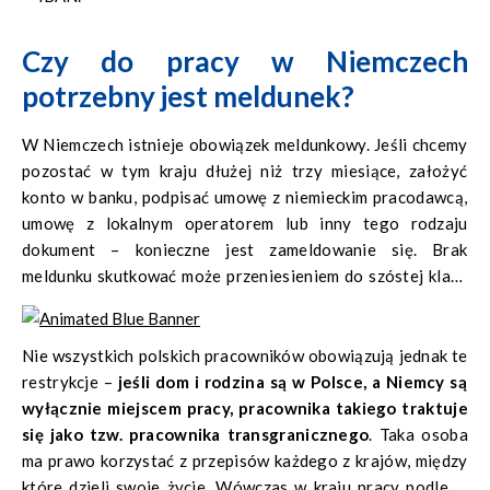
Czy do pracy w Niemczech
potrzebny jest meldunek?
W Niemczech istnieje obowiązek meldunkowy. Jeśli chcemy
pozostać w tym kraju dłużej niż trzy miesiące, założyć
konto w banku, podpisać umowę z niemieckim pracodawcą,
umowę z lokalnym operatorem lub inny tego rodzaju
dokument – konieczne jest zameldowanie się. Brak
meldunku skutkować może przeniesieniem do szóstej klasy
podatkowej i wiąże się z nałożeniem ok. 43% podatku, a
dodatkowo z ryzykiem otrzymania grzywny.
Nie wszystkich polskich pracowników obowiązują jednak te
restrykcje –
jeśli dom i rodzina są w Polsce, a Niemcy są
wyłącznie miejscem pracy, pracownika takiego traktuje
się jako tzw. pracownika transgranicznego
. Taka osoba
ma prawo korzystać z przepisów każdego z krajów, między
które dzieli swoje życie. Wówczas w kraju pracy podlega