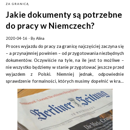
ZA GRANICĄ
Jakie dokumenty są potrzebne
do pracy w Niemczech?
2020-04-16
- By
Alina
Proces wyjazdu do pracy za granicę najczęściej zaczyna się
– a przynajmniej powinien – od przygotowania niezbędnych
dokumentów. Oczywiście na tyle, na ile jest to możliwe –
nie wszystko będziemy w stanie przygotować jeszcze przed
wyjazdem z Polski. Niemniej jednak, odpowiednie
sprawdzenie formalności, których musimy dopełnić w kraju
docelowym, zagwarantuje nam sprawne działanie i pozwoli
uniknąć stresu. W związku z tym, że wciąż topowym
kierunkiem wyjazdowym pozostają Niemcy,
przygotowaliśmy dla Was krótki poradnik –
dokumenty
potrzebne do pracy w Niemczech
.