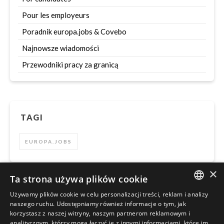
Pour les employeurs
Poradnik europa.jobs & Covebo
Najnowsze wiadomości
Przewodniki pracy za granicą
TAGI
EUROPA.JOBS
×
Ta strona używa plików cookie
Używamy plików cookie w celu personalizacji treści, reklam i analizy
Szukaj
ENGLISH
naszego ruchu. Udostępniamy również informacje o tym, jak
korzystasz z naszej witryny, naszym partnerom reklamowym i
POLISH
analitycznym, którzy mogą łączyć je z innymi informacjami, które im