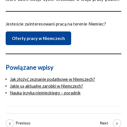
się zatrudnieniu, podatkom dochodowym czy ubezpieczeniu
społecznemu. Natomiast podatki od nieruchomości czy
kwestie związane z pobytem i meldunkiem dotyczą już kraju
Jesteście zainteresowani pracą na terenie Niemiec?
zamieszkania.
Oferty pracy w Niemczech
Powiązane wpisy
Jak złożyć zeznanie podatkowe w Niemczech?
Jakie są aktualne zarobki w Niemczech?
Nauka języka niemieckiego – poradnik