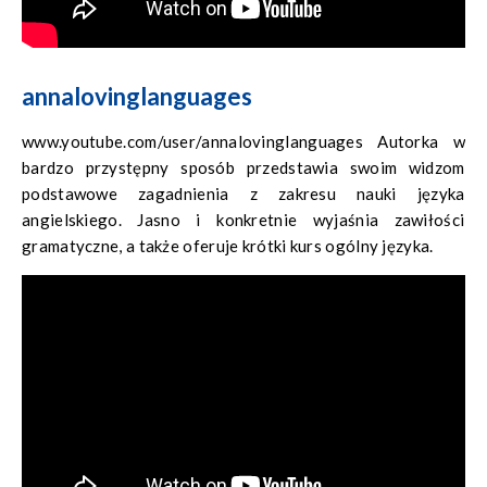
annalovinglanguages
www.youtube.com/user/annalovinglanguages Autorka w
bardzo przystępny sposób przedstawia swoim widzom
podstawowe zagadnienia z zakresu nauki języka
angielskiego. Jasno i konkretnie wyjaśnia zawiłości
gramatyczne, a także oferuje krótki kurs ogólny języka.