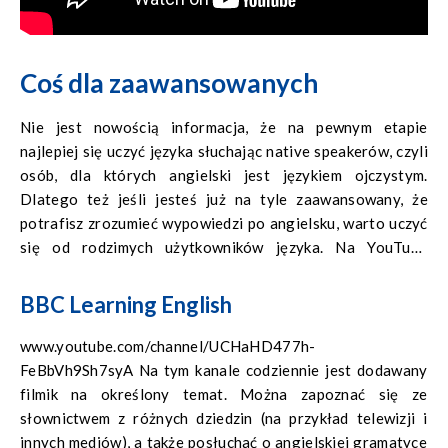
Coś dla zaawansowanych
Nie jest nowością informacja, że na pewnym etapie
najlepiej się uczyć języka słuchając native speakerów, czyli
osób, dla których angielski jest językiem ojczystym.
Dlatego też jeśli jesteś już na tyle zaawansowany, że
potrafisz zrozumieć wypowiedzi po angielsku, warto uczyć
się od rodzimych użytkowników języka. Na YouTube
znajdziesz całe mnóstwo kursów po angielsku – tu
przedstawimy tylko kilka najbardziej popularnych.
BBC Learning English
www.youtube.com/channel/UCHaHD477h-
FeBbVh9Sh7syA Na tym kanale codziennie jest dodawany
filmik na określony temat. Można zapoznać się ze
słownictwem z różnych dziedzin (na przykład telewizji i
innych mediów), a także posłuchać o angielskiej gramatyce