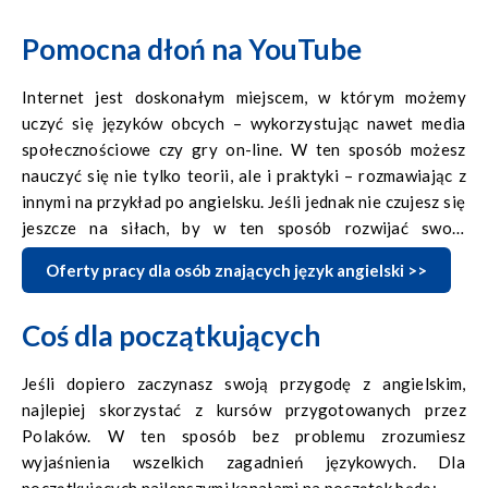
rozrywkę, jaką można odnaleźć w sieci (np. oglądanie
filmów czy gry on-line). Dziwić może fakt, że mając dostęp
Pomocna dłoń na YouTube
do tak ogromnej bazy wiedzy, dość rzadko korzystamy z
internetu, jako źródła, dzięki któremu możemy poszerzyć
Internet jest doskonałym miejscem, w którym możemy
własne kompetencje. A przecież dostęp do ogromnej ilości
uczyć się języków obcych – wykorzystując nawet media
wiedzy w internecie jest w większości bezpłatny!
społecznościowe czy gry on-line. W ten sposób możesz
nauczyć się nie tylko teorii, ale i praktyki – rozmawiając z
innymi na przykład po angielsku. Jeśli jednak nie czujesz się
jeszcze na siłach, by w ten sposób rozwijać swoje
umiejętności językowe, i wolałbyś zacząć od
Oferty pracy dla osób znających język angielski >>
standardowych lekcji angielskiego, z pomocą może przyjść
ci YouTube. Znajdziesz tam wiele pomocnych kanałów,
Coś dla początkujących
które pomogą ci zacząć od początku, przypomnieć sobie to,
czego kiedyś uczyłeś się w szkole czy wejść na inny poziom
Jeśli dopiero zaczynasz swoją przygodę z angielskim,
posługiwania się „łaciną dzisiejszych czasów”.
najlepiej skorzystać z kursów przygotowanych przez
Polaków. W ten sposób bez problemu zrozumiesz
wyjaśnienia wszelkich zagadnień językowych. Dla