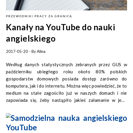
PRZEWODNIKI PRACY ZA GRANICĄ
Kanały na YouTube do nauki
angielskiego
2017-05-20
- By
Alina
Według danych statystycznych zebranych przez GUS w
październiku ubiegłego roku około 80% polskich
gospodarstw domowych posiada dostęp zarówno do
komputera, jak i do internetu. Można więc powiedzieć, że to
medium na stałe zagościło już w naszych domach i nie
zapowiada się, żeby nastąpiło jakieś załamanie w jego
popularności. Z odpowiedzi respondentów wynika, że
internet najczęściej służy Polakom do komunikacji. Na
drugim miejscu znalazło się wyszukiwanie informacji (np.
bieżących newsów). Młodzież zaś bardzo wysoko ceni