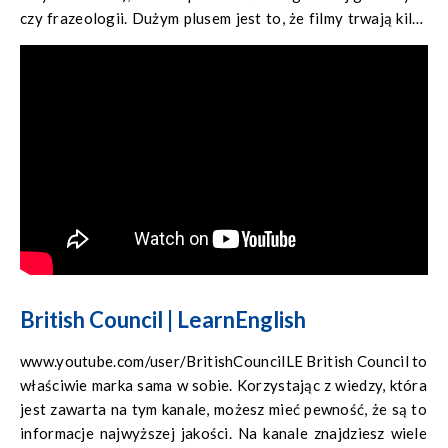
czy frazeologii. Dużym plusem jest to, że filmy trwają kilka
minut, więc bez problemu codziennie znajdziesz czas, by
zapoznać się z czymś nowym.
British Council | LearnEnglish
www.youtube.com/user/BritishCouncilLE British Council to
właściwie marka sama w sobie. Korzystając z wiedzy, która
jest zawarta na tym kanale, możesz mieć pewność, że są to
informacje najwyższej jakości. Na kanale znajdziesz wiele