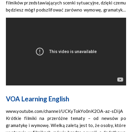
filmików przedstawiających scenki sytuacyjne, dzięki czemu
będziesz mógł podszlifować zarówno wymowę, gramatykę,
jak i wiedzę o brytyjskiej kulturze.
VOA Learning English
www.youtube.com/channel/UCKyTokYo0nK2OA-az-sDijA
Krótkie filmiki na przeróżne tematy – od newsów po
gramatykę i wymowę. Wielką zaletą jest to, że osoby, które