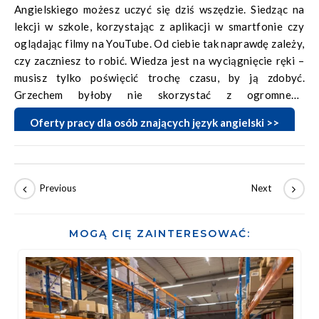
Angielskiego możesz uczyć się dziś wszędzie. Siedząc na
lekcji w szkole, korzystając z aplikacji w smartfonie czy
oglądając filmy na YouTube. Od ciebie tak naprawdę zależy,
czy zaczniesz to robić. Wiedza jest na wyciągnięcie ręki –
musisz tylko poświęcić trochę czasu, by ją zdobyć.
Grzechem byłoby nie skorzystać z ogromnego
dobrodziejstwa współczesności, czyli z nieograniczonych
Oferty pracy dla osób znających język angielski >>
zasobów wiedzy z całego świata. Chcesz zdobyć więcej?
Bierz się do nauki! Znajomość języka się opłaca.
MOGĄ CIĘ ZAINTERESOWAĆ: