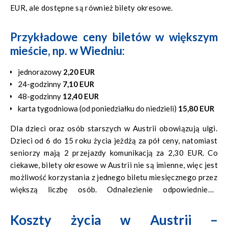
EUR, ale dostępne są również bilety okresowe.
Przykładowe ceny biletów w większym
mieście, np. w Wiedniu:
jednorazowy
2,20 EUR
24-godzinny
7,10 EUR
48-godzinny
12,40 EUR
karta tygodniowa (od poniedziałku do niedzieli)
15,80 EUR
Dla dzieci oraz osób starszych w Austrii obowiązują ulgi.
Dzieci od 6 do 15 roku życia jeżdżą za pół ceny, natomiast
seniorzy mają 2 przejazdy komunikacją za 2,30 EUR. Co
ciekawe, bilety okresowe w Austrii nie są imienne, więc jest
możliwość korzystania z jednego biletu miesięcznego przez
większą liczbę osób. Odnalezienie odpowiedniego
połączenia w mieście, umożliwi Ci portal
vor.at
–
wyszukiwarka połączeń komunikacji miejskiej. Dostępna
Koszty życia w Austrii –
jest także w wersji angielskiej.