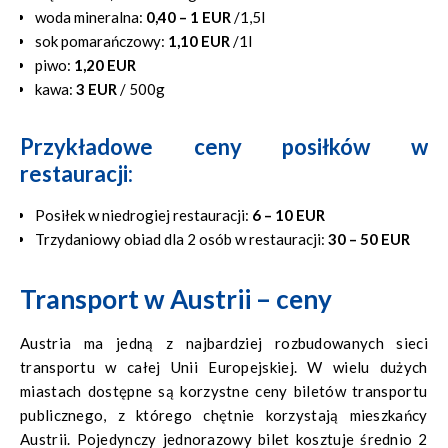
woda mineralna:
0,40 – 1 EUR
/1,5l
sok pomarańczowy:
1,10 EUR
/1l
piwo:
1,20 EUR
kawa:
3 EUR
/ 500g
Przykładowe ceny posiłków w
restauracji:
Posiłek w niedrogiej restauracji:
6 – 10 EUR
Trzydaniowy obiad dla 2 osób w restauracji:
30 – 50 EUR
Transport w Austrii – ceny
Austria ma jedną z najbardziej rozbudowanych sieci
transportu w całej Unii Europejskiej. W wielu dużych
miastach dostępne są korzystne ceny biletów transportu
publicznego, z którego chętnie korzystają mieszkańcy
Austrii. Pojedynczy jednorazowy bilet kosztuje średnio 2