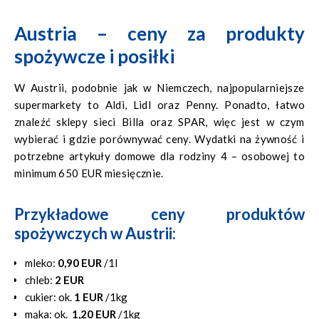
Austria – ceny za produkty
spożywcze i posiłki
W Austrii, podobnie jak w Niemczech, najpopularniejsze
supermarkety to Aldi, Lidl oraz Penny. Ponadto, łatwo
znaleźć sklepy sieci Billa oraz SPAR, więc jest w czym
wybierać i gdzie porównywać ceny. Wydatki na żywność i
potrzebne artykuły domowe dla rodziny 4 – osobowej to
minimum 650 EUR miesięcznie.
Przykładowe ceny produktów
spożywczych w Austrii:
mleko:
0,90 EUR
/1l
chleb:
2 EUR
cukier: ok.
1 EUR
/1kg
mąka: ok.
1,20 EUR
/1kg