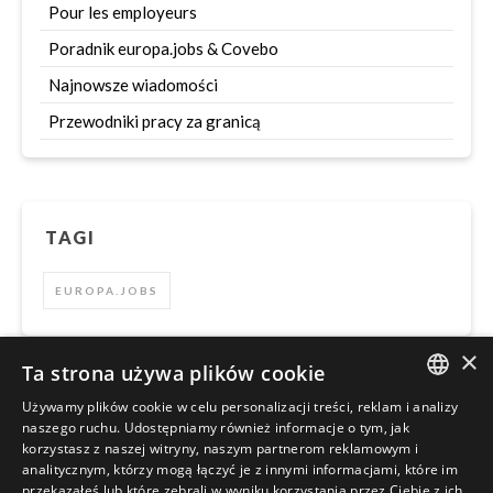
Pour les employeurs
Poradnik europa.jobs & Covebo
Najnowsze wiadomości
Przewodniki pracy za granicą
TAGI
EUROPA.JOBS
×
Ta strona używa plików cookie
Używamy plików cookie w celu personalizacji treści, reklam i analizy
Szukaj
ENGLISH
naszego ruchu. Udostępniamy również informacje o tym, jak
korzystasz z naszej witryny, naszym partnerom reklamowym i
POLISH
analitycznym, którzy mogą łączyć je z innymi informacjami, które im
przekazałeś lub które zebrali w wyniku korzystania przez Ciebie z ich