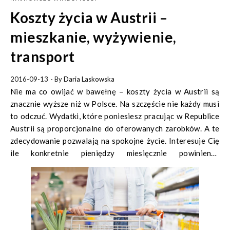
Koszty życia w Austrii –
mieszkanie, wyżywienie,
transport
2016-09-13
- By
Daria Laskowska
Nie ma co owijać w bawełnę – koszty życia w Austrii są
znacznie wyższe niż w Polsce. Na szczęście nie każdy musi
to odczuć. Wydatki, które poniesiesz pracując w Republice
Austrii są proporcjonalne do oferowanych zarobków. A te
zdecydowanie pozwalają na spokojne życie. Interesuje Cię
ile konkretnie pieniędzy miesięcznie powinieneś
przeznaczyć na rachunki, jedzenie i inne usługi w tym kraju?
Czytaj nasz artykuł!