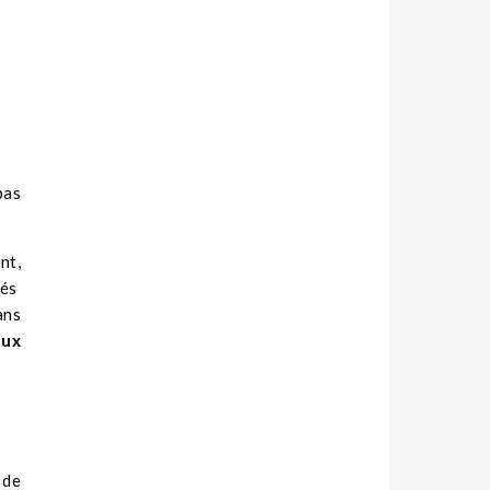
pas
nt,
iés
ans
aux
 de