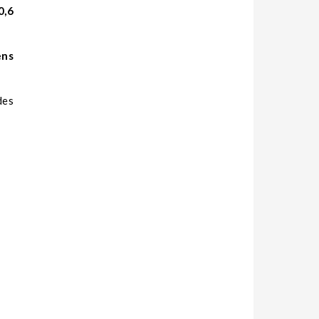
0,6
ens
des