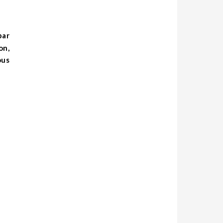
on,
ous