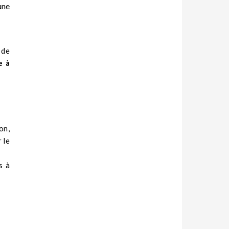
une
 de
e à
on,
 le
s à