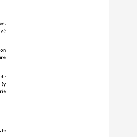
ée.
oyé
ion
ire
 de
 (y
rié
 le