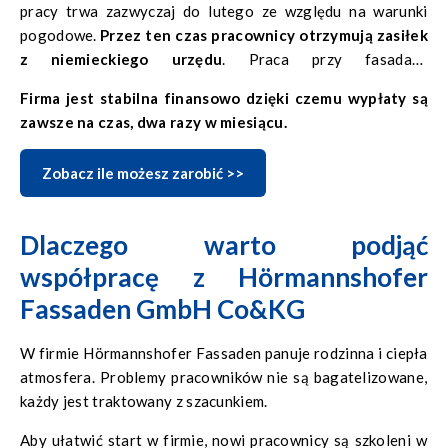
pracy trwa zazwyczaj do lutego ze względu na warunki
pogodowe.
Przez ten czas pracownicy otrzymują zasiłek
z niemieckiego urzędu
. Praca przy fasadach
wentylowanych jest ciągła, bez przerwy zimowej. Pracuje
Firma jest stabilna finansowo dzięki czemu wypłaty są
się w systemie akordowym więc
im większe
zawsze na czas, dwa razy w miesiącu.
zaangażowanie, tym wyższe zarobki
. Oczywiście
pracownicy zatrudniani są na niemieckiej umowie o pracę.
Zobacz ile możesz zarobić >>
Firma zapewnia również częściowo opłacone
zakwaterowanie w komfortowych warunkach.
Dlaczego warto podjąć
współpracę z Hörmannshofer
Fassaden GmbH Co&KG
W firmie Hörmannshofer Fassaden panuje rodzinna i ciepła
atmosfera. Problemy pracowników nie są bagatelizowane,
każdy jest traktowany z szacunkiem.
Aby ułatwić start w firmie, nowi pracownicy są szkoleni w