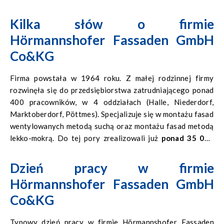
Kilka słów o firmie
Hörmannshofer Fassaden GmbH
Co&KG
Firma powstała w 1964 roku. Z małej rodzinnej firmy
rozwinęła się do przedsiębiorstwa zatrudniającego ponad
400 pracowników, w 4 oddziałach (Halle, Niederdorf,
Marktoberdorf, Pöttmes). Specjalizuje się w montażu fasad
wentylowanych metodą suchą oraz montażu fasad metodą
lekko-mokrą. Do tej pory zrealizowali już
ponad 35 000
zleceń
na terenie całych Niemiec.
Dzień pracy w firmie
Hörmannshofer Fassaden GmbH
Co&KG
Typowy dzień pracy w firmie Hörmannshofer Fassaden