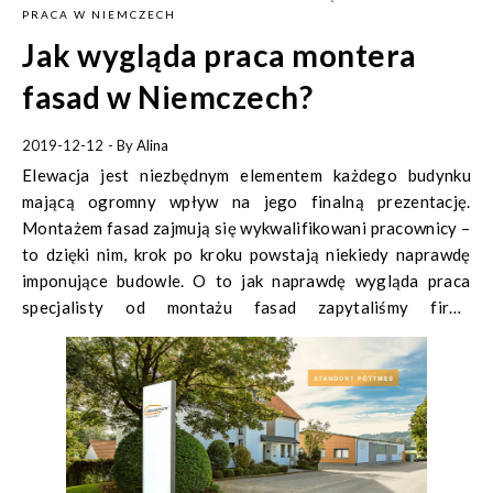
PRACA W NIEMCZECH
Jak wygląda praca montera
fasad w Niemczech?
2019-12-12
- By
Alina
Elewacja jest niezbędnym elementem każdego budynku
mającą ogromny wpływ na jego finalną prezentację.
Montażem fasad zajmują się wykwalifikowani pracownicy –
to dzięki nim, krok po kroku powstają niekiedy naprawdę
imponujące budowle. O to jak naprawdę wygląda praca
specjalisty od montażu fasad zapytaliśmy firmę
Hörmannshofer Fassaden GmbH Co&KG
, która ma ponad
50-letnie doświadczenie w montażu elewacji i dociepleń
fasad! Jak pracuje monter fasad na codzień?