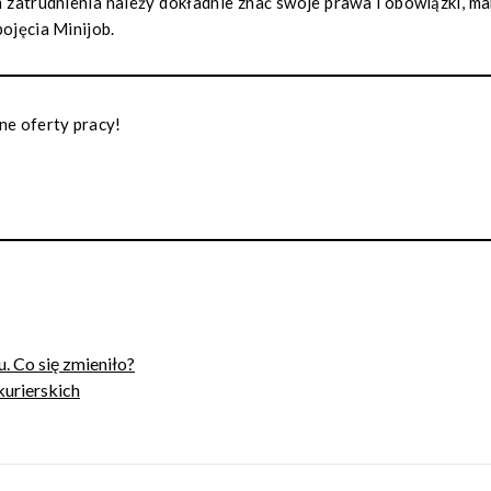
m zatrudnienia należy dokładnie znać swoje prawa i obowiązki, m
pojęcia Minijob.
e oferty pracy!
 Co się zmieniło?
kurierskich