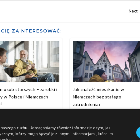
CIĘ ZAINTERESOWAĆ:
 osób starszych – zarobki i
Jak znaleźć mieszkanie w
ty w Polsce i Niemczech
Niemczech bez stałego
24
zatrudnienia?
2026-07-02
zy naszego ruchu. Udostępniamy również informacje o tym, jak
cznym, którzy mogą łączyć je z innymi informacjami, które im
h usług.