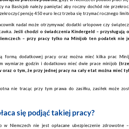
cy na Basisjob należy pamiętać aby roczny dochód nie przekroc
ekroczyć pensję 450 euro lecz trzeba się trzymać rocznego limit
pracownik nadal może otrzymywać dodatki urlopowe czy świątecz
stawka.
Jeśli chodzi o świadczenia Kindergeld – przysługują 
mczech – przy pracy tylko na Minijob ten podatek nie j
ną formą dodatkowej pracy oraz można mieć kilka prac Mini
ym wymiarze godzin i dodatkowo mieć dwie prace minijob
(trz
oraz o tym, że przy jednej pracy na cały etat można mieć ty
tna nie tracąc przy tym prawa do zasiłku, zasiłek może zos
łaca się podjąć takiej pracy?
b w Niemczech nie jest opłacane ubezpieczenie zdrowotne 