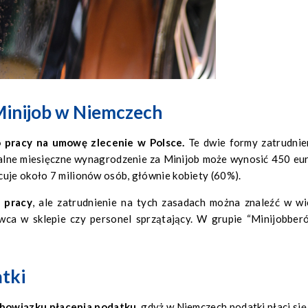
Minijob w Niemczech
 pracy na umowę zlecenie w Polsce.
Te dwie formy zatrudnie
alne miesięczne wynagrodzenie za Minijob może wynosić 450 eur
cuje około 7 milionów osób, głównie kobiety (60%).
 pracy
, ale zatrudnienie na tych zasadach można znaleźć w wi
awca w sklepie czy personel sprzątający. W grupie “Minijobber
atki
 obowiązku płacenia podatku
, gdyż w Niemczech podatki płaci się