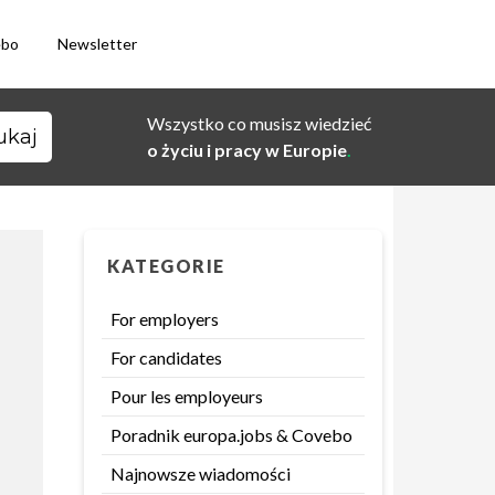
ebo
Newsletter
Wszystko co musisz wiedzieć
o życiu i pracy w Europie
.
KATEGORIE
For employers
For candidates
Pour les employeurs
Poradnik europa.jobs & Covebo
Najnowsze wiadomości