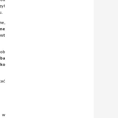
zył
u.
ne,
one
est
job
eba
lko
tać
– w