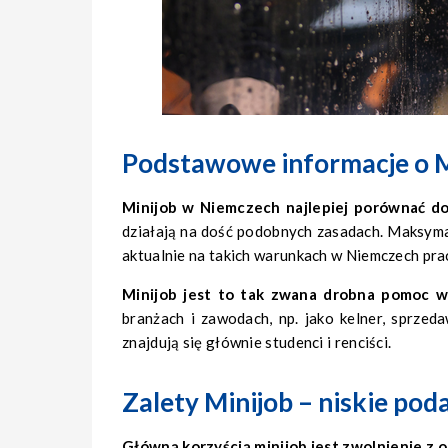
Podstawowe informacje o 
Minijob w Niemczech najlepiej porównać do
działają na dość podobnych zasadach. Maksym
aktualnie na takich warunkach w Niemczech pra
Minijob jest to tak zwana drobna pomoc w
branżach i zawodach, np. jako kelner, sprzed
znajdują się głównie studenci i renciści.
Zalety Minijob – niskie pod
Główną korzyścią minijob jest zwolnienie z