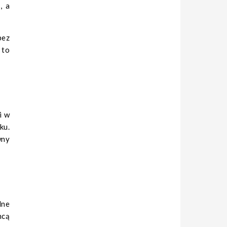
, a
bez
 to
i w
ku.
wny
lne
hcą