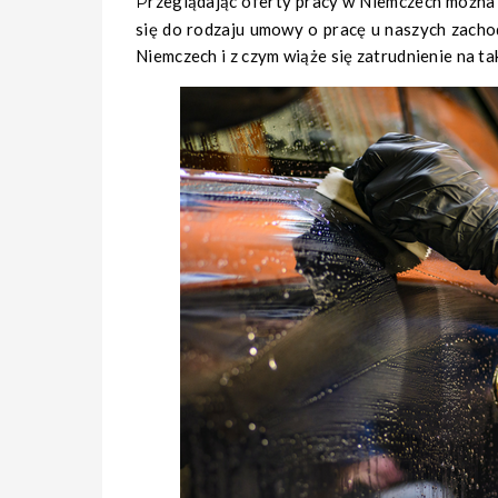
Przeglądając oferty pracy w Niemczech można trafić na określenie “Minijob”, lub też “Basisjob”. Pojęcia te odnoszą
się do rodzaju umowy o pracę u naszych zacho
Niemczech i z czym wiąże się zatrudnienie na ta