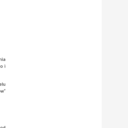
nia
o i
elu
ów”
 od