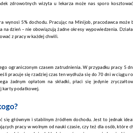
adek zdrowotnych wizyta u lekarza może nas sporo kosztować
tóra wynosi 5% dochodu. Pracując na Minijob, pracodawca może 
a na dzień – nie obowiązują żadne okresy wypowiedzenia. Działa
wać z pracy w każdej chwili.
nego ograniczonym czasem zatrudnienia. W przypadku pracy 5 dn
eśli pracuje się rzadziej czas ten wydłuża się do 70 dni w ciągu ro
lega żadnym opłatom na składki, płaci się jedynie zryczałto
ej karty podatkowej.
kogo?
ć się głównym i stabilnym źródłem dochodu. Jest to jednak idea
ących pracy w wolnym od nauki czasie, czy też dla osób, które c