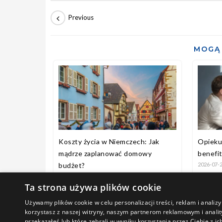
MOGĄ 
Koszty życia w Niemczech: Jak
Opiekun
mądrze zaplanować domowy
benefi
budżet?
2026-07-
2026-07-31
Ta strona używa plików cookie
Używamy plików cookie w celu personalizacji treści, reklam i anali
korzystasz z naszej witryny, naszym partnerom reklamowym i anality
przekazałeś lub które zebrali w wyniku korzystania przez Ciebie z ic