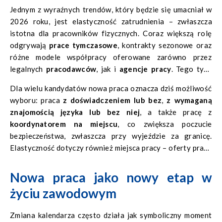
Jednym z wyraźnych trendów, który będzie się umacniał w
2026 roku, jest elastyczność zatrudnienia – zwłaszcza
istotna dla pracowników fizycznych. Coraz większą rolę
odgrywają
prace tymczasowe
, kontrakty sezonowe oraz
różne modele współpracy oferowane zarówno przez
legalnych
pracodawców
, jak i
agencje pracy
. Tego typu
opcje pozwalają szybciej rozpocząć pracę, dopasować ją do
Dla wielu kandydatów nowa praca oznacza dziś możliwość
aktualnej sytuacji życiowej i zdobywać doświadczenie w
wyboru: praca
z doświadczeniem lub bez
,
z wymaganą
różnych branżach.
znajomością języka lub bez niej
, a także pracę z
koordynatorem na miejscu
, co zwiększa poczucie
bezpieczeństwa, zwłaszcza przy wyjeździe za granicę.
Elastyczność dotyczy również miejsca pracy – oferty pracy
dostępne są w wielu krajach Europy.
Nowa praca jako nowy etap w
życiu zawodowym
Zmiana kalendarza często działa jak symboliczny moment