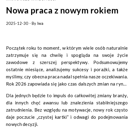
Nowa praca z nowym rokiem
2025-12-30
- By
Iwa
Początek roku to moment, w którym wiele osób naturalnie
zatrzymuje się na chwilę i spogląda na swoje życie
zawodowe z szerszej perspektywy. Podsumowujemy
ostatnie miesiące, analizujemy sukcesy i porażki, a także
myślimy, czy obecna praca nadal spełnia nasze oczekiwania.
Rok 2026 zapowiada się jako czas dalszych zmian na rynku
pracy, dlatego pytanie o nową pracę wraca dziś częściej niż
Dla jednych będzie to impuls do całkowitej zmiany branży,
kiedykolwiek wcześniej.
dla innych chęć awansu lub znalezienia stabilniejszego
zatrudnienia. Bez względu na motywacje, nowy rok często
daje poczucie „czystej kartki” i odwagi do podejmowania
nowych decyzji.